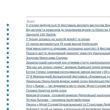
Інші:
У столиці відбудеться IX фестиваль високого мистецтва Bouq
Від акторів та режисерів до працівників музеїв та бібліоте
Закупили 100 Starlink
У Луцьку зіграють на золотій флейті та органі
15 липня виповнюється 55 років Іванові Небесному
Нові імена поруч із лідерами: оголошено шортліст 8 Фест
Пішов із життя легендарний диригент оркестру Національн
Згадуємо Мирослава Скорика
Закарпатський народний хор отримав статус національног
“Він нас ще сильно здивує”: керівник Львівської опери відр
Ентоні Гопкінс здивував несподіваною зміною кар'єри у 88 ро
37-й Міжнародний фольклорний фестиваль «Буковинські зус
Українська Opera Aperta відкриє новий сезон берлінської Ne
Літо у Львові — час відкривати місто пішки: Музеї Соломії
Головна балетна подія осені
Максим Булгаков - головний режисер Дніпровської націонал
Тетяна Льозова – танцююча балетмейстерка!
Липень у Музеї Соломії Крушельницької та Станіслава Людк
Дайджест подій на липень в Національній філармонії Украї