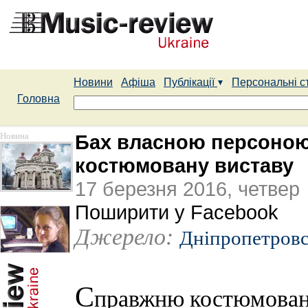
Новини
Афіша
Публікації
Персональні с
Головна
Новина
Бах власною персоною:
костюмовану виставу
17 березня 2016, четвер
Поширити у Facebook
Джерело:
Дніпропетров
С
правжню костюмовану