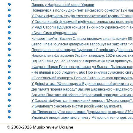
Липень у Національній опері України
Повернувся з полону диригент військового оркестру 12-ї ма
У Сумах відкриють студію електроакустичної музики "Станці
У Хмельницькій філармонії відбулася генеральна репетиці
У Раді Європи відбувся концерт 17-річного українського пі
«Буча. Сила відродження»
Концерт пам'яті Василя Сліпака проведуть на підтримку 80
Grand Finale: обласна філармонія запрошує на закриття "Р
Переправлення за кордон "музикантів": керівнику Дніпровсь
Національна філармонія України завершує 162-й сезон: ти
Від Гершвіна до Led Zeppelin: американські зірки привезуть
«Фауст» Шарля Гуно повертається до Львова: Львівська на
«Не вбивай в собі людину», або Про виклики сучасного світ
«Слов’янський концерт» Бориса Лятошинського прозвучить
У Дніпрі атака РФ пошкодила Будинок органної музики та у
Дні памяті "ворога народу" Василя Барвінського - видатного
Артисти Полтавської обласної філармонії проводять активно
У Харкові відбудеться інклюзивний концерт "Музика серця" 
У Будапешті скасовано виступ російського музиканта
На "Тисячовесну" за напрямами Держмистецтв подано 870 за
Українські оперні зірки виступили у Метрополітен-опері: с
© 2008-2026 Music-review Ukraine