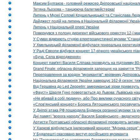
Максим Булгаков - головний режисер Дніпровської націонал
Тетяна Льозова – танцююча балетмейстерка!
Липень у Музеї Соломії Крушельницької та Станіслава Людк
Дайджест подій на липень в Національній філармонії Украї
Липень у Національній опері України
Повернувся з полону диригент військового оркестру 12-ї ма
У Сумах відкриють студію електроакустичної музики "Станці
У Хмельницькій філармонії відбулася генеральна репетиці
У Раді Європи відбувся концерт 17-річного українського пі
«Буча. Сила відродження»
Концерт пам'яті Василя Сліпака проведуть на підтримку 80
Grand Finale: обласна філармонія запрошує на закриття "Р
Переправлення за кордон "музикантів": керівнику Дніпровсь
Національна філармонія України завершує 162-й сезон: ти
Від Гершвіна до Led Zeppelin: американські зірки привезуть
«Фауст» Шарля Гуно повертається до Львова: Львівська на
«Не вбивай в собі людину», або Про виклики сучасного світ
«Слов’янський концерт» Бориса Лятошинського прозвучить
У Дніпрі атака РФ пошкодила Будинок органної музики та у
Дні памяті "ворога народу" Василя Барвінського - видатного
Артисти Полтавської обласної філармонії проводять активно
У Харкові відбудеться інклюзивний концерт "Музика серця" 
У Будапешті скасовано виступ російського музиканта