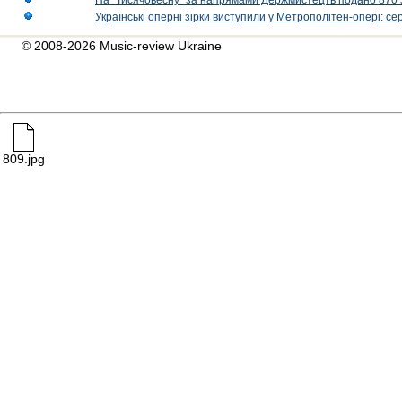
На "Тисячовесну" за напрямами Держмистецтв подано 870 за
Українські оперні зірки виступили у Метрополітен-опері: с
© 2008-2026 Music-review Ukraine
809.jpg