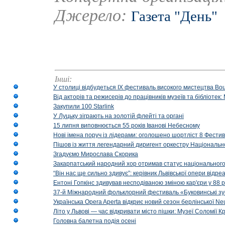
Джерело:
Газета "День"
Інші:
У столиці відбудеться IX фестиваль високого мистецтва Bouq
Від акторів та режисерів до працівників музеїв та бібліоте
Закупили 100 Starlink
У Луцьку зіграють на золотій флейті та органі
15 липня виповнюється 55 років Іванові Небесному
Нові імена поруч із лідерами: оголошено шортліст 8 Фест
Пішов із життя легендарний диригент оркестру Національн
Згадуємо Мирослава Скорика
Закарпатський народний хор отримав статус національног
“Він нас ще сильно здивує”: керівник Львівської опери відр
Ентоні Гопкінс здивував несподіваною зміною кар'єри у 88 ро
37-й Міжнародний фольклорний фестиваль «Буковинські зус
Українська Opera Aperta відкриє новий сезон берлінської Ne
Літо у Львові — час відкривати місто пішки: Музеї Соломії
Головна балетна подія осені