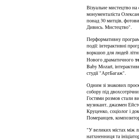
Візуальне мистецтво на 
монументаліста Олександ
понад 30 митців, фотови
Дивись. Мистецтво".
Перформативну програму
події: інтерактивні про
воркшоп для людей літнь
т
Нового драматичного
Baby Mozart, інтерактив
студії "АртБагаж".
Одним зі знакових проєк
собору під двохсотрічним
Гостями розмов стали ви
музикант, джазмен Ейсте
Круценко, соціолог і до
Померанцев, композитор
"У великих містах між л
натхненниця та ініціато