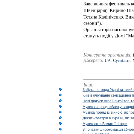
Завершився фестиваль ко
Швейцарія), Кирило Ша
Тетяна Калініченко. Вик
сезони").
Організатори наголошую
стануть події у Домі "М
Концертна організація:
Джерело:
UA: Суспільне 
Інші:
Забута легенда України: який 
Київ в очікуванні сенсаційно
Нові фокуси української топ-
Музика справді зближує людей
Музика поряд із війною: як п
Десять театрів в Україні, як
Музикант з Великої літери
З початку широкомасштабного 
інфраструктури!