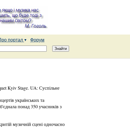
Про портал
Форум
uet Kyiv Stage. UA: Суспільне
нцертів українських та
б'єднала понад 350 учасників з
критій музичній сцені одночасно