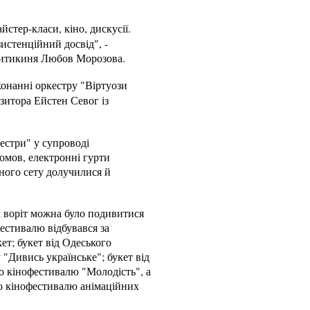
айстер-класи, кіно, дискусії.
истенційний досвід", -
критикиня Любов Морозова.
конанні оркестру "Віртуози
итора Ейстен Севог із
естри" у супроводі
омов, електронні гурти
ьного сету долучилися й
х воріт можна було подивитися
фестивалю відбувався за
ет; букет від Одеського
 "Дивись українське"; букет від
го кінофестивалю "Молодість", а
ого кінофестивалю анімаційних