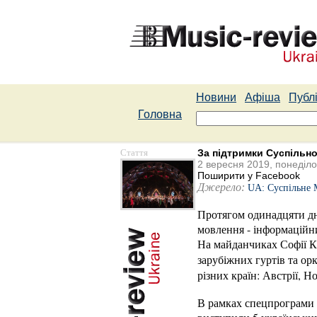
Новини
Афіша
Публі
Головна
Стаття
За підтримки Суспільн
2 вересня 2019, понеділо
Поширити у Facebook
Джерело:
UA: Суспільне 
Протягом одинадцяти дні
мовлення - інформаційни
На майданчиках Софії Киї
зарубіжних гуртів та орк
різних країн: Австрії, Н
В рамках спецпрограми "