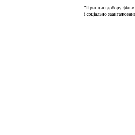
"Принцип добору фільмі
і соціально заангажова