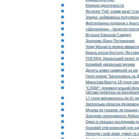
Коріння ідентичности
Як пісня "Гей, пливе кача" ст
Злидні, неймовірна популярні
Фортепіанна подорож з Анат
«Шопеніана» - балетно-поети
Вітання Євгенові Савчуку!
Згадуємо Діану Петриненко
Чому Моцарта можна вважат
Кінець епохи Костелу. Як ство
ПОГЛЯД: Український балет пі
Корифей української музики
Десять нових симфоній за рік
Герої опери "Запорожець за Д
Мирослав Вантух 18 січня св
“СЛІДИ”: документальний філь
світова прем’єра на Берлінал
17 січня виповнилось би 81 р
Запорізька обласна філармоні
Музика як терапія: як працює 
Згадуємо легендарного Рейнг
Один із перших дослідників д
Хоровий спів корисний для зд
Легенди і нові зірки, гумор та