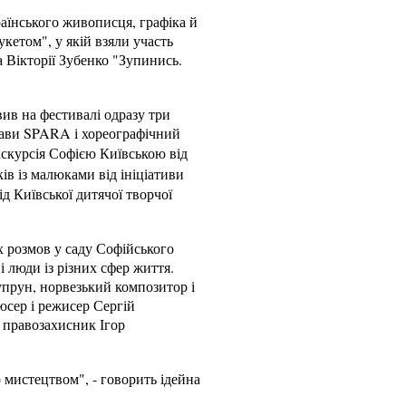
раїнського живописця, графіка й
кетом", у якій взяли участь
а Вікторії Зубенко "Зупинись.
в на фестивалі одразу три
стави SPARA і хореографічний
кскурсія Софією Київською від
ів із малюками від ініціативи
д Київської дитячої творчої
х розмов у саду Софійського
і люди із різних сфер життя.
упрун, норвезький композитор і
юсер і режисер Сергій
, правозахисник Ігор
 мистецтвом", - говорить ідейна