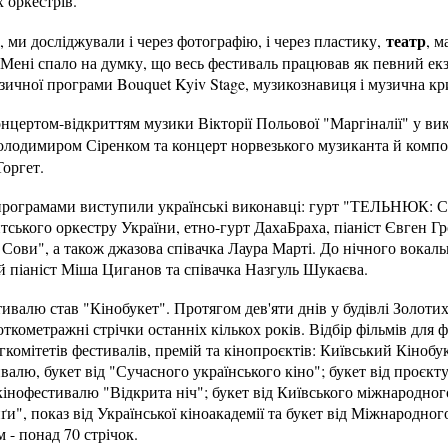
 оркестрів.
театр
, ми досліджували і через фотографію, і через пластику,
, м
 Мені спало на думку, що весь фестиваль працював як певний екз
узичної програми Bouquet Kyiv Stage, музикознавиця і музична 
нцертом-відкриттям музики Вікторії Польової "Маргіналії" у ви
лодимиром Сіренком та концерт норвезького музиканта й композ
оргет.
програмами виступили українські виконавці: гурт "ТЕЛЬНЮК: С
ського оркестру України, етно-гурт ДахаБраха, піаніст Євген Гр
н Сови", а також джазова співачка Лаура Марті. До нічного вокал
 піаніст Міша Циганов та співачка Назгуль Шукаєва.
валю став "Кінобукет". Протягом дев'яти днів у будівлі Золоти
откометражні стрічки останніх кількох років. Відбір фільмів для 
гкомітетів фестивалів, премій та кінопроєктів: Київський Кінобук
алю, букет від "Сучасного українського кіно"; букет від проєкту
кінофестивалю "Відкрита ніч"; букет від Київського міжнародно
иґи", показ від Української кіноакадемії та букет від Міжнародн
 - понад 70 стрічок.