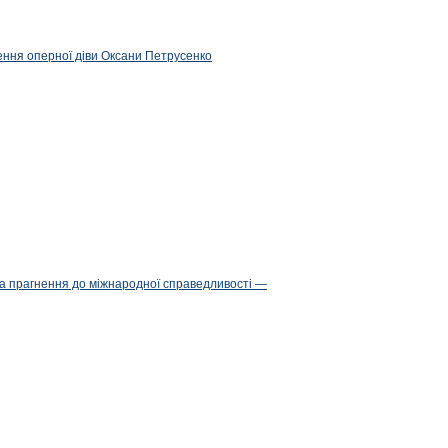
ження оперної діви Оксани Петрусенко
та прагнення до міжнародної справедливості —