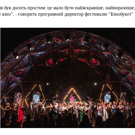
в був досить простим: це мало бути найяскравіше, найвиразніше
не кіно", - говорить програмний директор фестивалю "Кінобукет