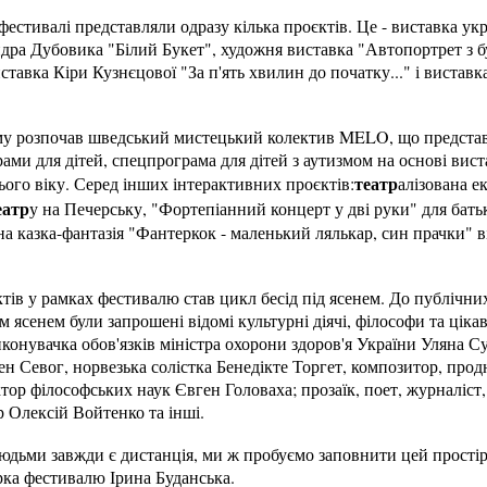
фестивалі представляли одразу кілька проєктів. Це - виставка ук
ра Дубовика "Білий Букет", художня виставка "Автопортрет з бу
ставка Кіри Кузнєцової "За п'ять хвилин до початку..." і виставк
 розпочав шведський мистецький колектив MELO, що представи
грами для дітей, спецпрограма для дітей з аутизмом на основі ви
театр
ого віку. Серед інших інтерактивних проєктів:
алізована е
еатр
у на Печерську, "Фортепіанний концерт у дві руки" для батьк
на казка-фантазія "Фантеркок - маленький лялькар, син прачки" ві
тів у рамках фестивалю став цикл бесід під ясенем. До публічни
 ясенем були запрошені відомі культурні діячі, філософи та цікав
конувачка обов'язків міністра охорони здоров'я України Уляна С
н Севог, норвезька солістка Бенедікте Торгет, композитор, прод
ктор філософських наук Євген Головаха; прозаїк, поет, журналіст
 Олексій Войтенко та інші.
юдьми завжди є дистанція, ми ж пробуємо заповнити цей простір
рка фестивалю Ірина Буданська.