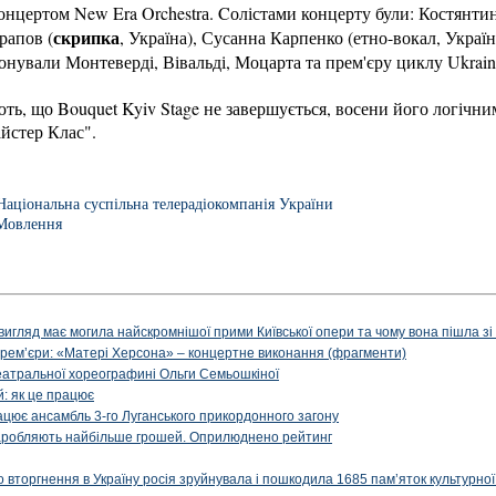
нцертом New Era Orchestrа. Cолістами концерту були: Костянтин
скрипка
рапов (
, Україна), Сусанна Карпенко (етно-вокал, Украї
онували Монтеверді, Вівальді, Моцарта та прем'єру циклу Ukraini
ть, що Bouquet Kyiv Stage не завершується, восени його логіч
айстер Клас".
Національна суспільна телерадіокомпанія України
Мовлення
вигляд має могила найскромнішої прими Київської опери та чому вона пішла зі с
ї прем’єри: «Матері Херсона» – концертне виконання (фрагменти)
театральної хореографині Ольги Семьошкіної
: як це працює
рацює ансамбль 3-го Луганського прикордонного загону
і заробляють найбільше грошей. Оприлюднено рейтинг
вторгнення в Україну росія зруйнувала і пошкодила 1685 пам’яток культурної