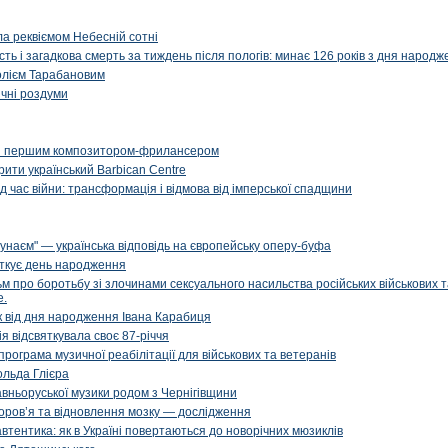
ала реквіємом Небесній сотні
сть і загадкова смерть за тиждень після пологів: минає 126 років з дня народ
олієм Тарабановим
чні роздуми
и першим композитором-фрилансером
рити український Barbican Centre
д час війни: трансформація і відмова від імперської спадщини
унаєм" — українська відповідь на європейську оперу-буфа
яткує день народження
м про боротьбу зі злочинами сексуального насильства російських військових 
е.
ік від дня народження Івана Карабиця
я відсвяткувала своє 87-річчя
програма музичної реабілітації для військових та ветеранів
ольда Глієра
авньоруської музики родом з Чернігівщини
оров’я та відновлення мозку — дослідження
 автентика: як в Україні повертаються до новорічних мюзиклів