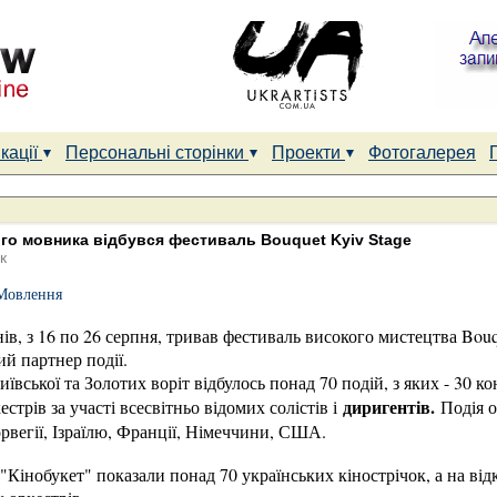
кації
Персональні сторінки
Проекти
Фотогалерея
ого мовника відбувся фестиваль Bouquet Kyiv Stage
к
Мовлення
в, з 16 по 26 серпня, тривав фестиваль високого мистецтва Bouq
й партнер події.
вської та Золотих воріт відбулось понад 70 подій, з яких - 30 ко
диригентів.
естрів за участі всесвітньо відомих солістів і
Подія о
орвегії, Ізраїлю, Франції, Німеччини, США.
Кінобукет" показали понад 70 українських кінострічок, а на від