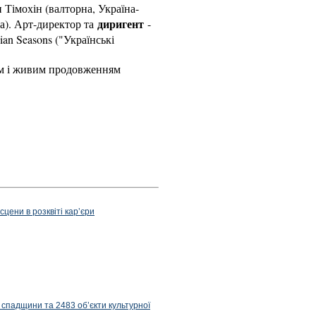
 Тімохін (валторна, Україна-
диригент
на). Арт-директор та
-
an Seasons ("Українські
ним і живим продовженням
цени в розквіті карʼєри
 спадщини та 2483 об’єкти культурної