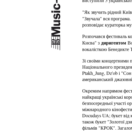
виступили 5 українських
"Як звучить рідний Київ
"Звучала" вся програма.
розповідає кураторка м
Розпочався фестиваль ко
диригентом
Києва" з
Во
вокалісткою Бенедикте Т
Зі своїми концертними 
Національного президент
Ptakh_Jung, Dz'ob і "Со
американський джазовий
Окремим напрямом фести
найкращі українські кор
безпосередньої участі ор
міжнародного кінофестив
Docudays UA; букет від 
також букет "Золотої дз
фільмів "КРОК". Загалом