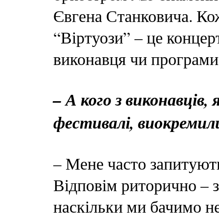
Євгена Станковича. Ко
“Віртуози” – це концер
виконавця чи програми
– А кого з виконавців
фестивалі, виокремили
– Мене часто запитуют
Відповім риторично – з
наскільки ми бачимо неб