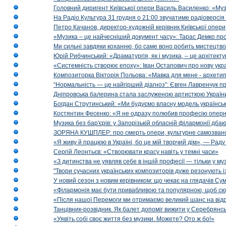
Головний диригент Київської опери Василь Василенко: «Муз
На Радіо Культура 31 грудня о 21:00 звучатиме радіоверсія 
Петро Качанов, директор-художній керівник Київської опери
«Музика – це найчесніший документ часу»: Тарас Демко про х
Ми сильні завдяки коханню, бо саме воно робить мистецтво
Юрій Рибчинський: «Драматургія, як і музика, – це архітект
«Системність створює епоху»: Іван Остапович про нову укра
Композиторка Вікторія Польова: «Мавка для мене - архетип м
“Нормальність — це найгірший діагноз”: Євген Лавренчук пр
Дніпровська балерина стала заслуженою артисткою Україн
Богдан Струтинський: «Ми будуємо власну модель українсь
Костянтин Фесенко: «Я не одразу полюбив професію опер
Музика без бар'єрів: у Запорізькій обласній філармонії дбаю
ЗОРЯНА КУШПЛЕР: про смерть опери, культурне самозванст
«Я живу й працюю в Україні, бо це мій творчий дім», — Раду
Сергій Леонтьєв: «Створювати красу навіть у темні часи»
«З дитинства не уявляв себе в іншій професії — тільки у му
"Твори сучасних українських композиторів дуже резонують і
У новий сезон з новим керівником: що чекає на глядачів Сум
«Філармонія має бути привабливою та популярною, щоб сю
«Після нашої Перемоги ми отримаємо великий шанс на від
Танцівник-розвідник. Як балет допоміг вижити у Серебрянсь
«Уявіть собі своє життя без музики. Можете? Ото ж бо!»