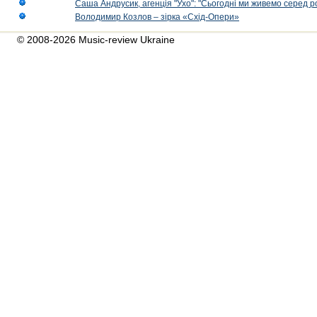
Саша Андрусик, агенція "Ухо": "Сьогодні ми живемо серед р
Володимир Козлов – зірка «Схід-Опери»
© 2008-2026 Music-review Ukraine