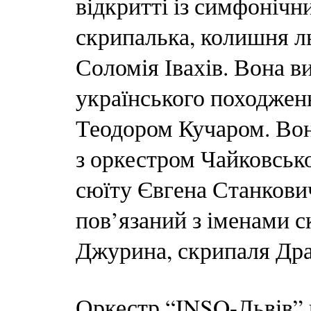
відкритті із симфоніч
скрипалька, колишня л
Соломія Івахів. Вона в
українського походжен
Теодором Кучаром. Вон
з оркестром Чайковсько
сюїту Євгена Станкови
пов’язаний з іменами с
Джурина, скрипаля Драг
Оркестр “INSO-Львів” 