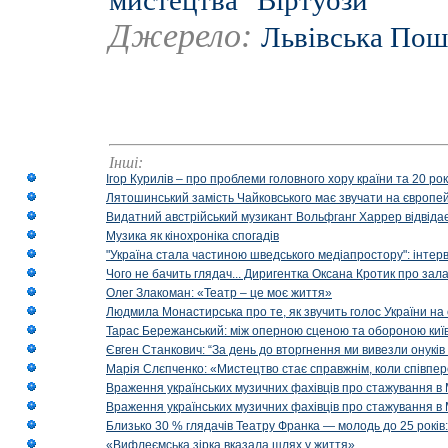
мистецтва "Віртуози"
Джерело:
Львівська Пош
Інші:
Ігор Курилів – про проблеми головного хору країни та 20 ро
Лятошинський замість Чайковського має звучати на європейс
Видатний австрійський музикант Вольфганг Харрер відвідає
Музика як кінохроніка спогадів
"Україна стала частиною шведського медіапростору": інтерв
Чого не бачить глядач... Диригентка Оксана Кротик про зал
Олег Злакоман: «Театр – це моє життя»
Людмила Монастирська про те, як звучить голос України на 
Тарас Бережанський: між оперною сценою та обороною київ
Євген Станкович: “За день до вторгнення ми вивезли онуків
Марія Слєпченко: «Мистецтво стає справжнім, коли співпе
Враження українських музичних фахівців про стажування в 
Враження українських музичних фахівців про стажування в
Близько 30 % глядачів Театру Франка — молодь до 25 років
«Вифлеємська зірка вказала шлях у життя»