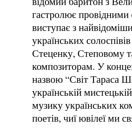
відомий баритон з Вели
гастролює провідними 
виступає з найвідоміш
українських солоспівів
Стеценку, Степовому т
композиторам. У конце
назвою “Світ Тараса Ш
українській мистецькі
музику українських ком
поетів, чиї ювілеї ми с