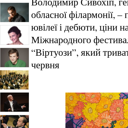
Володимир Сивохіп, ге
обласної філармонії, – 
ювілеї і дебюти, ціни 
Міжнародного фестива
“Віртуози”, який трива
червня