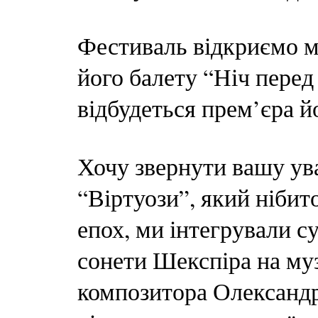
Фестиваль відкриємо м
його балету “Ніч перед 
відбудеться прем’єра 
Хочу звернути вашу ува
“Віртуози”, який ніби
епох, ми інтегрували с
сонети Шекспіра на му
композитора Олександр