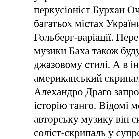
перкусіоніст Бурхан Оч
багатьох містах Україн
Гольберг-варіації. Пер
музики Баха також буд
джазовому стилі. А в 
американський скрипа
Алехандро Драго запро
історію танго. Відомі 
авторську музику він с
соліст-скрипаль у супр