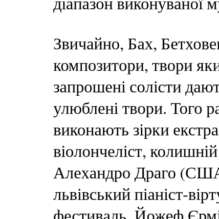
діапазон виконуваної м
Звичайно, Бах, Бетхове
композитори, твори яки
запрошені солісти дают
улюблені твори. Того р
виконають зірки екстр
віолончеліст, колишній
Алехандро Драго (США)
львівський піаніст-вірт
фестиваль, Йожеф Єрмі