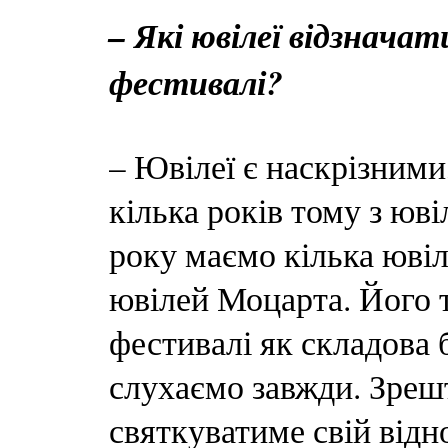
– Які ювілеї відзнач
фестивалі?
– Ювілеї є наскрізними,
кілька років тому з юв
року маємо кілька ювіл
ювілей Моцарта. Його т
фестивалі як складова 
слухаємо завжди. Зреш
святкуватиме свій відн