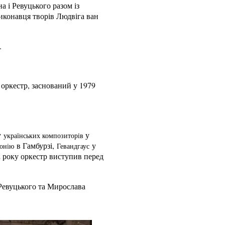
а і Ревуцького разом із
иконавця творів Людвіга ван
.
оркестр, заснований у 1979
у
у
українських композиторів
в Гамбурзі,
у
монію
Гевандгаус
 року оркестр виступив перед
Ревуцького та Мирослава