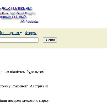
Про портал
Форум
дарним піаністом Рудольфом
стечку Графенеґґ (Австрія) на
urm посеред замкового парку.