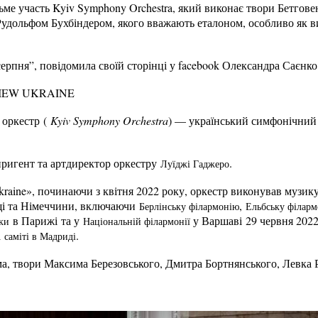
зьме участь Kyiv Symphony Orchestra, який виконає твори Бетговен
Рудольфом Бухбіндером, якого вважають еталоном, особливо як в
серпня”, повідомила своїй сторінці у facebook Олександра Саєнко
IEW UKRAINE
 оркестр (
Kyiv Symphony Orchestra
) — український симфонічний 
иригент та артдиректор оркестру
.
Луїджі Гаджеро
Ukraine», починаючи з квітня 2022 року, оркестр виконував музик
щі та Німеччини, включаючи
,
Берлінську філармонію
Ельбську філар
в Парижі та у
у Варшаві 29 червня 2022
ки
Національній філармонії
а
.
саміті в Мадриді
ма, твори Максима Березовського, Дмитра Бортнянського, Левка 