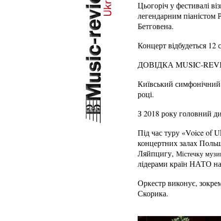
Цьогоріч у фестивалі ві
легендарним піаністом 
Бетговена.
Концерт відбудеться 12 
ДОВІДКА MUSIC-REV
Київський симфонічний
році.
З 2018 року головний д
Під час туру «Voice of 
концертних залах Поль
Ляйпцигу,
Містечку музи
лідерами країн НАТО н
Оркестр виконує, зокре
Скорика.