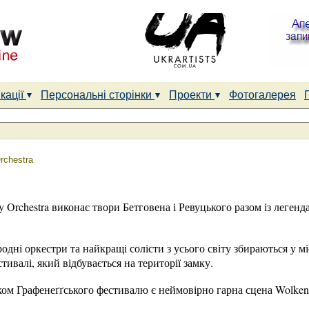
кації
Персональні сторінки
Проекти
Фотогалерея
rchestra
 Orchestra виконає твори Бетговена і Ревуцького разом із леген
одні оркестри та найкращі солісти з усього світу збираються у мі
ивалі, який відбувається на території замку.
м Графенеґґського фестивалю є неймовірно гарна сцена Wolkent