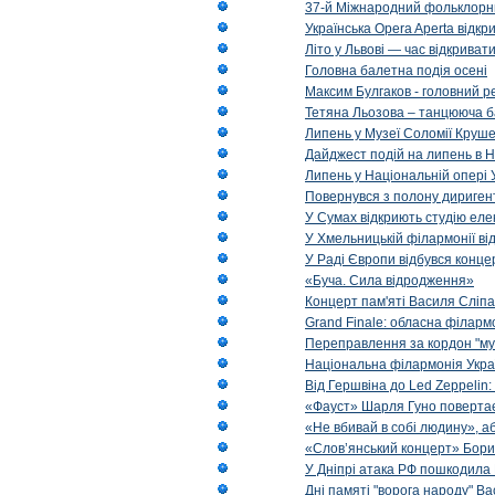
37-й Міжнародний фольклорни
Українська Opera Aperta відкр
Літо у Львові — час відкрива
Головна балетна подія осені
Максим Булгаков - головний р
Тетяна Льозова – танцююча б
Липень у Музеї Соломії Круше
Дайджест подій на липень в Н
Липень у Національній опері 
Повернувся з полону диригент 
У Сумах відкриють студію еле
У Хмельницькій філармонії в
У Раді Європи відбувся концер
«Буча. Сила відродження»
Концерт пам'яті Василя Сліпа
Grand Finale: обласна філарм
Переправлення за кордон "муз
Національна філармонія Украї
Від Гершвіна до Led Zeppelin:
«Фауст» Шарля Гуно повертає
«Не вбивай в собі людину», аб
«Слов’янський концерт» Бори
У Дніпрі атака РФ пошкодила 
Дні памяті "ворога народу" Ва