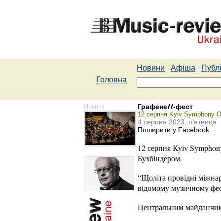
Новини
Афіша
Публі
Головна
Новина
Графенеґґ-фест
12 серпня Kyiv Symphony O
4 серпня 2023, п'ятниця
Поширити у Facebook
12 серпня Kyiv Symphony
Бухбіндером.
“Щоліта провідні міжнар
відомому музичному фест
Центральним майданчико