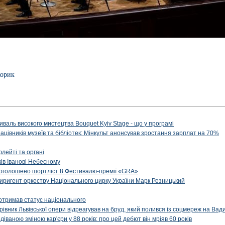
корик
иваль високого мистецтва Bouquet Kyiv Stage - що у програмі
рацівників музеїв та бібліотек: Мінкульт анонсував зростання зарплат на 70%
флейті та органі
ів Іванові Небесному
: оголошено шортліст 8 Фестивалю-премії «GRA»
иригент оркестру Національного цирку України Марк Резницький
отримав статус національного
ерівник Львівської опери відреагував на бруд, який полився із соцмереж на Ва
діваною зміною кар'єри у 88 років: про цей дебют він мріяв 60 років