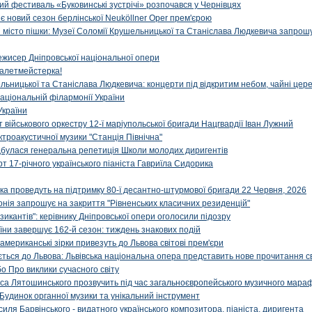
й фестиваль «Буковинські зустрічі» розпочався у Чернівцях
иє новий сезон берлінської Neuköllner Oper прем'єрою
ти місто пішки: Музеї Соломії Крушельницької та Станіслава Людкевича запрошу
ежисер Дніпровської національної опери
алетмейстерка!
льницької та Станіслава Людкевича: концерти під відкритим небом, чайні цер
аціональній філармонії України
України
військового оркестру 12-ї маріупольської бригади Нацгвардії Іван Лужний
ктроакустичної музики "Станція Північна"
ідбулася генеральна репетиція Школи молодих диригентів
т 17-річного українського піаніста Гавриїла Сидорика
ка проведуть на підтримку 80-ї десантно-штурмової бригади 22 Червня, 2026
онія запрошує на закриття "Рівненських класичних резиденцій"
икантів": керівнику Дніпровської опери оголосили підозру
ни завершує 162-й сезон: тиждень знакових подій
 американські зірки привезуть до Львова світові прем'єри
ться до Львова: Львівська національна опера представить нове прочитання с
о Про виклики сучасного світу
са Лятошинського прозвучить під час загальноєвропейського музичного мара
Будинок органної музики та унікальний інструмент
силя Барвінського - видатного українського композитора, піаніста, диригента