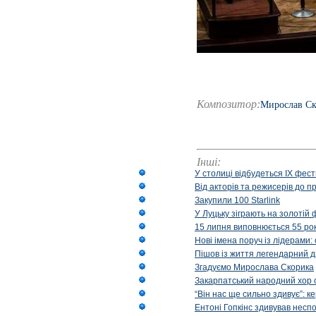
Композитор:
Мирослав С
Інші:
У столиці відбудеться IX фест
Від акторів та режисерів до п
Закупили 100 Starlink
У Луцьку зіграють на золотій 
15 липня виповнюється 55 рок
Нові імена поруч із лідерами
Пішов із життя легендарний д
Згадуємо Мирослава Скорика
Закарпатський народний хор 
“Він нас ще сильно здивує”: к
Ентоні Гопкінс здивував неспо