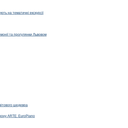
ють на тематичні екскурсії
емонії та прогулянки Львовом
вітового шедевра
фону ARTE: EuroPiano