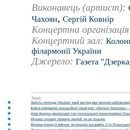
Виконавець (артист):
,
Чахоян
Сергій Ковнір
Концертна організаці
Концертний зал:
Колонн
філармонії України
Джерело:
Газета "Дзерк
Інші:
Забута легенда України: який вигляд має могила найскромніш
Київ в очікуванні сенсаційної прем’єри: «Матері Херсона» 
Нові фокуси української топ-театральної хореографині Оль
Музика справді зближує людей: як це працює
Музика поряд із війною: як працює ансамбль 3-го Лугансько