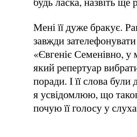
будь ласка, назвіть ще р
Мені її дуже бракує. Р
завжди зателефонувати 
«Євгеніє Семенівно, у 
який репертуар вибрати
поради. І її слова були
я усвідомлюю, що таког
почую її голосу у слухав