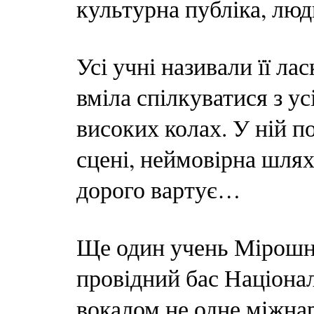
культурна публіка, люди
Усі учні називали її 
вміла спілкуватися з усі
високих колах. У ній п
сцені, неймовірна шлях
дорого вартує…
Ще один учень Мірошн
провідний бас Націонал
вокалом не одне міжна