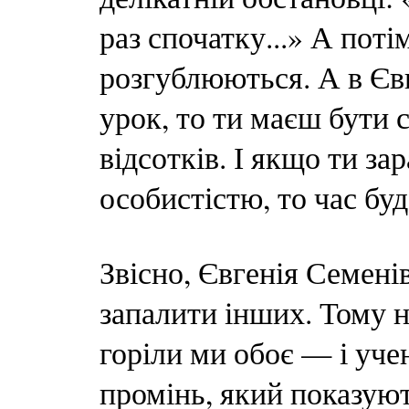
раз спочатку...» А поті
розгублюються. А в Євг
урок, то ти маєш бути 
відсотків. І якщо ти за
особистістю, то час бу
Звісно, Євгенія Семені
запалити інших. Тому н
горіли ми обоє — і учен
промінь, який показую