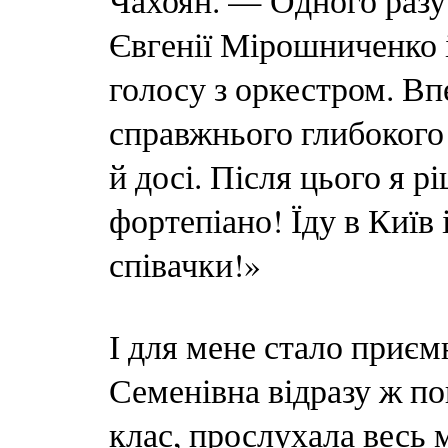
Чахоян. — Одного разу 
Євгенії Мірошниченко і
голосу з оркестром. Вп
справжнього глибокого 
й досі. Після цього я р
фортепіано! Їду в Київ 
співачки!»
І для мене стало приє
Семенівна відразу ж по
клас, прослухала весь 