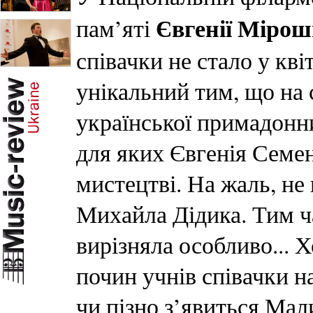
Євгенії Міро
пам’яті
співачки не стало у кв
унікальний тим, що на 
української примадонни.
для яких Євгенія Семе
мистецтві. На жаль, не 
Михайла Дідика. Тим ч
вирізняла особливо... 
почин учнів співачки н
чи пізно з’явиться Мал