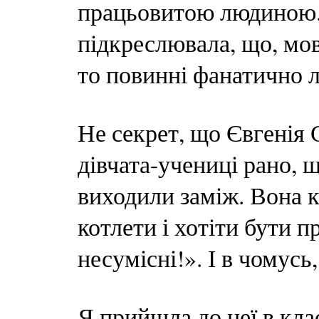
працьовитою людиною. 
підкреслювала, що, мов
то повинні фанатично 
Не секрет, що Євгенія С
дівчата-учениці рано, 
виходили заміж. Вона 
котлети і хотіти бути 
несумісні!». І в чомусь
Я прийшла до неї в кла