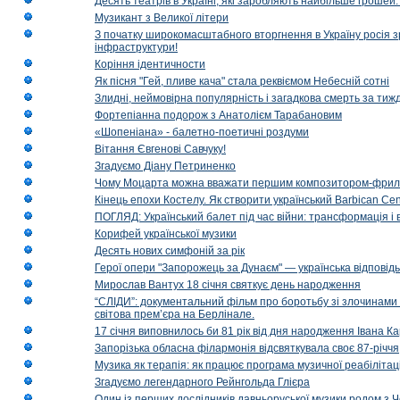
Десять театрів в Україні, які заробляють найбільше гроше
Музикант з Великої літери
З початку широкомасштабного вторгнення в Україну росія з
інфраструктури!
Коріння ідентичности
Як пісня "Гей, пливе кача" стала реквіємом Небесній сотні
Злидні, неймовірна популярність і загадкова смерть за тиж
Фортепіанна подорож з Анатолієм Тарабановим
«Шопеніана» - балетно-поетичні роздуми
Вітання Євгенові Савчуку!
Згадуємо Діану Петриненко
Чому Моцарта можна вважати першим композитором-фри
Кінець епохи Костелу. Як створити український Barbican Cen
ПОГЛЯД: Український балет під час війни: трансформація і 
Корифей української музики
Десять нових симфоній за рік
Герої опери "Запорожець за Дунаєм" — українська відповід
Мирослав Вантух 18 січня святкує день народження
“СЛІДИ”: документальний фільм про боротьбу зі злочинами 
світова прем’єра на Берлінале.
17 січня виповнилось би 81 рік від дня народження Івана К
Запорізька обласна філармонія відсвяткувала своє 87-річчя
Музика як терапія: як працює програма музичної реабілітаці
Згадуємо легендарного Рейнгольда Глієра
Один із перших дослідників давньоруської музики родом з 