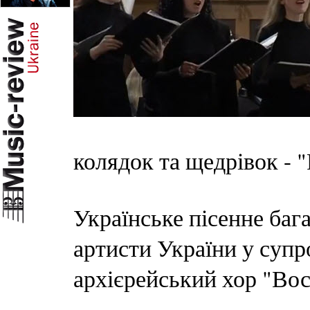
колядок та щедрівок - "
Українське пісенне баг
артисти України у супр
архієрейський хор "Вос