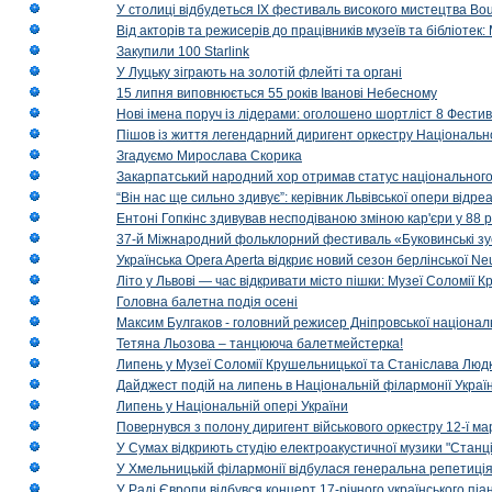
У столиці відбудеться IX фестиваль високого мистецтва Bouq
Від акторів та режисерів до працівників музеїв та бібліоте
Закупили 100 Starlink
У Луцьку зіграють на золотій флейті та органі
15 липня виповнюється 55 років Іванові Небесному
Нові імена поруч із лідерами: оголошено шортліст 8 Фест
Пішов із життя легендарний диригент оркестру Національн
Згадуємо Мирослава Скорика
Закарпатський народний хор отримав статус національног
“Він нас ще сильно здивує”: керівник Львівської опери відр
Ентоні Гопкінс здивував несподіваною зміною кар'єри у 88 ро
37-й Міжнародний фольклорний фестиваль «Буковинські зус
Українська Opera Aperta відкриє новий сезон берлінської Ne
Літо у Львові — час відкривати місто пішки: Музеї Соломії
Головна балетна подія осені
Максим Булгаков - головний режисер Дніпровської націонал
Тетяна Льозова – танцююча балетмейстерка!
Липень у Музеї Соломії Крушельницької та Станіслава Людк
Дайджест подій на липень в Національній філармонії Украї
Липень у Національній опері України
Повернувся з полону диригент військового оркестру 12-ї ма
У Сумах відкриють студію електроакустичної музики "Станці
У Хмельницькій філармонії відбулася генеральна репетиці
У Раді Європи відбувся концерт 17-річного українського пі