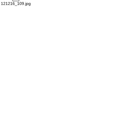
121216_109.jpg