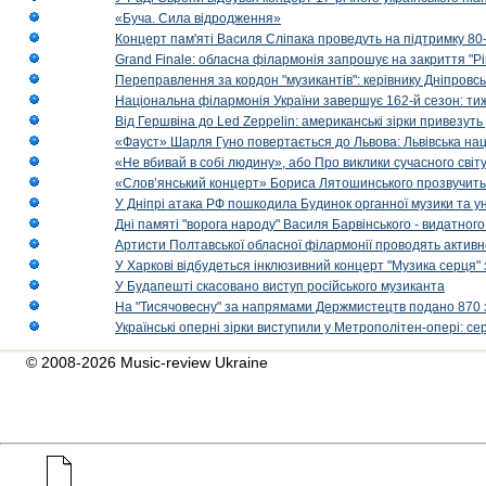
«Буча. Сила відродження»
Концерт пам'яті Василя Сліпака проведуть на підтримку 80
Grand Finale: обласна філармонія запрошує на закриття "Р
Переправлення за кордон "музикантів": керівнику Дніпровсь
Національна філармонія України завершує 162-й сезон: ти
Від Гершвіна до Led Zeppelin: американські зірки привезуть
«Фауст» Шарля Гуно повертається до Львова: Львівська на
«Не вбивай в собі людину», або Про виклики сучасного світ
«Слов’янський концерт» Бориса Лятошинського прозвучить
У Дніпрі атака РФ пошкодила Будинок органної музики та у
Дні памяті "ворога народу" Василя Барвінського - видатного
Артисти Полтавської обласної філармонії проводять активно
У Харкові відбудеться інклюзивний концерт "Музика серця" 
У Будапешті скасовано виступ російського музиканта
На "Тисячовесну" за напрямами Держмистецтв подано 870 за
Українські оперні зірки виступили у Метрополітен-опері: с
© 2008-2026 Music-review Ukraine