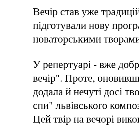
Вечір став уже традицій
підготували нову прогр
новаторськими творами
У репертуарі - вже доб
вечір". Проте, оновивш
додала й нечуті досі тво
спи" львівського комп
Цей твір на вечорі вик