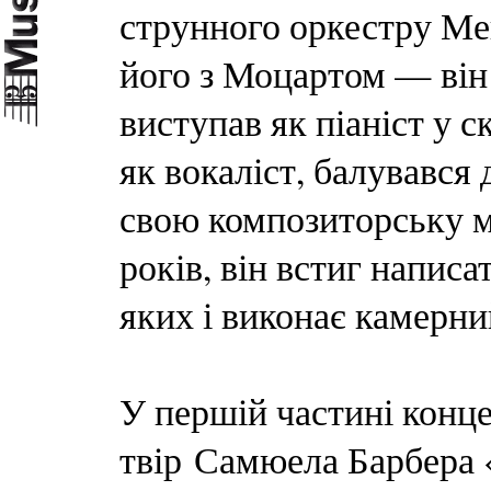
струнного оркестру Ме
його з Моцартом — він 
виступав як піаніст у 
як вокаліст, балувався
свою композиторську ма
років, він встиг напис
яких і виконає камерни
У першій частині конце
твір Самюела Барбера 