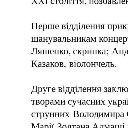
XXI століття, позбавле
Перше відділення прикр
шанувальникам концерт
Ляшенко, скрипка; Анд
Казаков, віолончель.
Друге відділення заклю
творами сучасних укра
струнних Володимира 
Марії Золтана Алмаші 