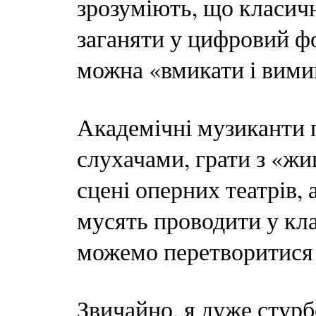
зрозуміють, що класич
заганяти у цифровий фо
можна «вмикати і вими
Академічні музиканти п
слухачами, грати з «жи
сцені оперних театрів, 
мусять проводити у кла
можемо перетворитися 
Звичайно, я дуже стур