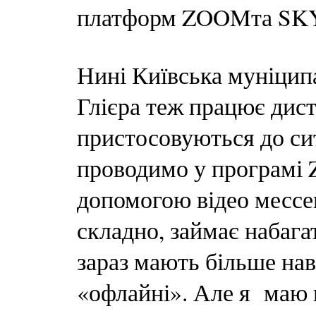
платформ ZOOMта SK
Нині Київська муніципа
Глієра теж працює дист
пристосовуються до сит
проводимо у програмі 
допомогою відео месс
складно, займає набага
зараз мають більше на
«офлайні». Але я маю 