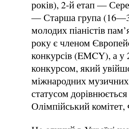
років), 2-й етап — Сер
— Старша група (16—3
молодих піаністів пам’
року є членом Європей
конкурсів (EMCY), а у 
конкурсом, який увійшо
міжнародних музичних 
статусом дорівнюється 
Олімпійський комітет