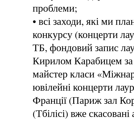
проблеми;
• всі заходи, які ми п
конкурсу (концерти лау
ТБ, фондовий запис лау
Кирилом Карабицем за 
майстер класи «Міжнаро
ювілейні концерти лауре
Франції (Париж зал Кор
(Тбілісі) вже скасовані