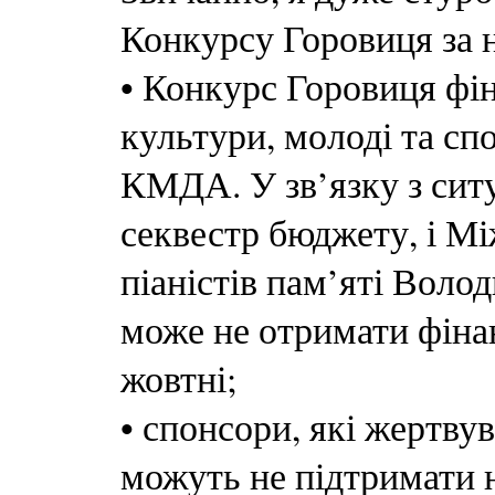
Конкурсу Горовиця за 
• Конкурс Горовиця фі
культури, молоді та с
КМДА. У зв’язку з сит
секвестр бюджету, і М
піаністів пам’яті Воло
може не отримати фіна
жовтні;
• спонсори, які жертву
можуть не підтримати н