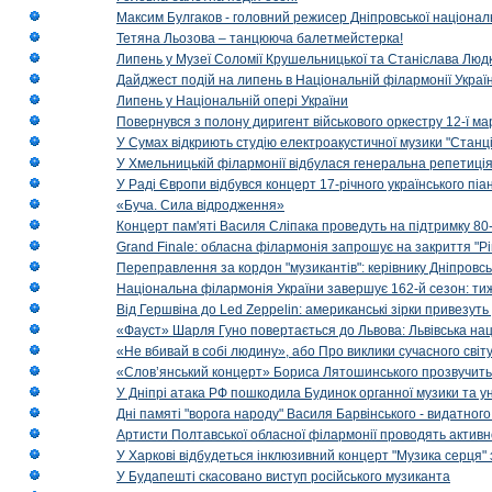
Максим Булгаков - головний режисер Дніпровської націонал
Тетяна Льозова – танцююча балетмейстерка!
Липень у Музеї Соломії Крушельницької та Станіслава Людк
Дайджест подій на липень в Національній філармонії Украї
Липень у Національній опері України
Повернувся з полону диригент військового оркестру 12-ї ма
У Сумах відкриють студію електроакустичної музики "Станці
У Хмельницькій філармонії відбулася генеральна репетиці
У Раді Європи відбувся концерт 17-річного українського пі
«Буча. Сила відродження»
Концерт пам'яті Василя Сліпака проведуть на підтримку 80
Grand Finale: обласна філармонія запрошує на закриття "Р
Переправлення за кордон "музикантів": керівнику Дніпровсь
Національна філармонія України завершує 162-й сезон: ти
Від Гершвіна до Led Zeppelin: американські зірки привезуть
«Фауст» Шарля Гуно повертається до Львова: Львівська на
«Не вбивай в собі людину», або Про виклики сучасного світ
«Слов’янський концерт» Бориса Лятошинського прозвучить
У Дніпрі атака РФ пошкодила Будинок органної музики та у
Дні памяті "ворога народу" Василя Барвінського - видатного
Артисти Полтавської обласної філармонії проводять активно
У Харкові відбудеться інклюзивний концерт "Музика серця" 
У Будапешті скасовано виступ російського музиканта