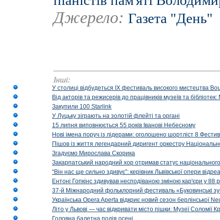
піаністів пам'яті Володим
Джерело:
Газета "День"
Інші:
У столиці відбудеться IX фестиваль високого мистецтва Bouq
Від акторів та режисерів до працівників музеїв та бібліоте
Закупили 100 Starlink
У Луцьку зіграють на золотій флейті та органі
15 липня виповнюється 55 років Іванові Небесному
Нові імена поруч із лідерами: оголошено шортліст 8 Фест
Пішов із життя легендарний диригент оркестру Національн
Згадуємо Мирослава Скорика
Закарпатський народний хор отримав статус національног
“Він нас ще сильно здивує”: керівник Львівської опери відр
Ентоні Гопкінс здивував несподіваною зміною кар'єри у 88 ро
37-й Міжнародний фольклорний фестиваль «Буковинські зус
Українська Opera Aperta відкриє новий сезон берлінської Ne
Літо у Львові — час відкривати місто пішки: Музеї Соломії
Головна балетна подія осені