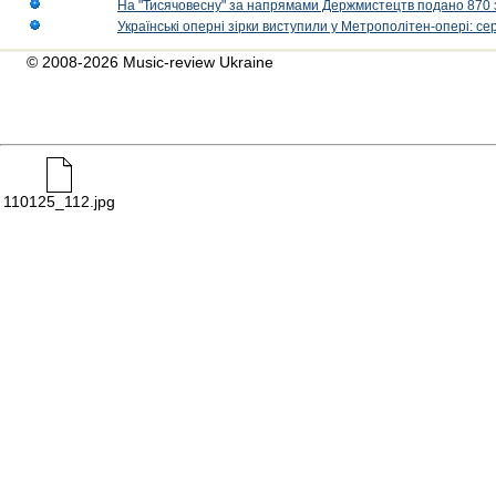
На "Тисячовесну" за напрямами Держмистецтв подано 870 за
Українські оперні зірки виступили у Метрополітен-опері: с
© 2008-2026 Music-review Ukraine
110125_112.jpg