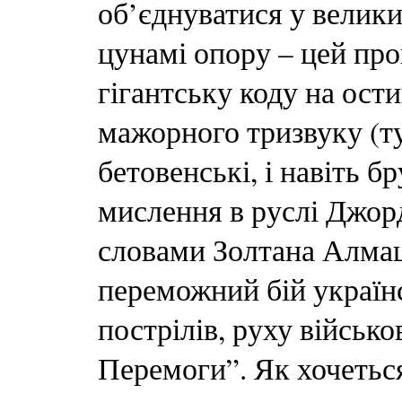
об’єднуватися у велики
цунамі опору – цей про
гігантську коду на ост
мажорного тризвуку (т
бетовенські, і навіть 
мислення в руслі Джорд
словами Золтана Алмаш
переможний бій українс
пострілів, руху військо
Перемоги”. Як хочетьс