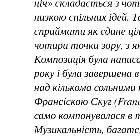
ніч» складається з чот
низкою спільних ідей.
сприймати як єдине ціл
чотири точки зору, з я
Композиція була напис
року і була завершена 
над кількома сольними
Франсіскою Скуг (Franc
само компонувалася в т
Музикальність, багатс