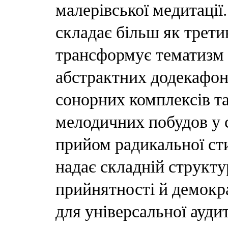
малерівської медитації
складає більш як трети
трансформує тематизм і
абстрактних додекафон
сонорних комплексів т
мелодичних побудов у с
прийом радикальної сти
надає складній структу
прийнятності й демокра
для універсальної ауди