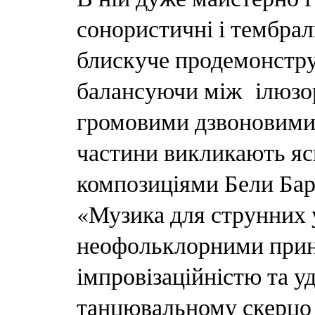
сонористичні і тембрал
блискуче продемонстру
балансуючи між ілюзор
громовими дзвоновими 
частини викликають яск
композиціями Бели Бар
«Музика для струнних у
неофольклорними прин
імпровізаційністю та 
танцювальному скерцо 