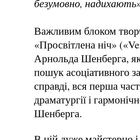
безумовно, надихають
Важливим блоком творчи
«Просвітлена ніч» («Verk
Арнольда Шенберга, як
пошук асоціативного за
справді, вся перша час
драматургії і гармоніч
Шенберга.
В ній дуже майстерно 