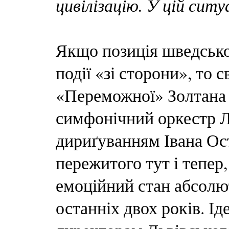
цивілізацію. У цій ситу
Якщо позиція шведсько
події «зі сторони», то
«Переможної» Золтана 
симфонічний оркестр Лу
дириґуванням Івана Ост
пережитого тут і тепер,
емоційний стан абсолю
останніх двох років. І