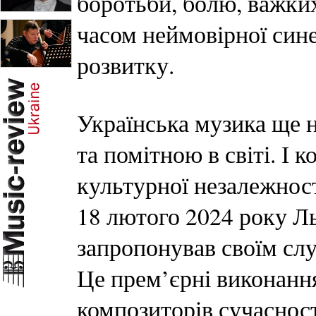
боротьби, болю, важких
часом неймовірної синер
розвитку.
Українська музика ще 
та помітною в світі. І 
культурної незалежност
18 лютого 2024 року Л
запропонував своїм сл
Це прем’єрні виконанн
композиторів сучасност