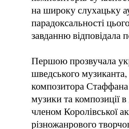
на широку слухацьку а
парадоксальності цьог
завданню відповідала 
Першою прозвучала укр
шведського музиканта, 
композитора Стаффана 
музики та композиції в
членом Королівської ак
різножанрового творчог