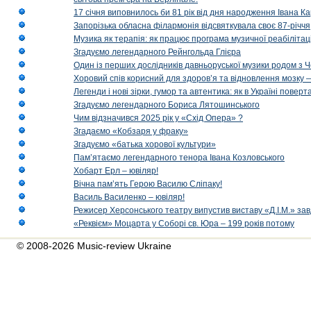
17 січня виповнилось би 81 рік від дня народження Івана К
Запорізька обласна філармонія відсвяткувала своє 87-річчя
Музика як терапія: як працює програма музичної реабілітаці
Згадуємо легендарного Рейнгольда Глієра
Один із перших дослідників давньоруської музики родом з 
Хоровий спів корисний для здоров’я та відновлення мозку
Легенди і нові зірки, гумор та автентика: як в Україні пове
Згадуємо легендарного Бориса Лятошинського
Чим відзначився 2025 рік у «Схід Опера» ?
Згадаємо «Кобзаря у фраку»
Згадуємо «батька хорової культури»
Пам’ятаємо легендарного тенора Івана Козловського
Хобарт Ерл – ювіляр!
Вічна пам’ять Герою Василю Сліпаку!
Василь Василенко – ювіляр!
Режисер Херсонського театру випустив виставу «Д.І.М.» за
«Реквієм» Моцарта у Соборі св. Юра – 199 років потому
© 2008-2026 Music-review Ukraine