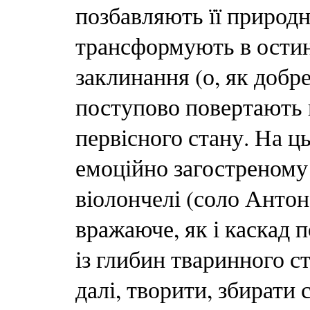
позбавляють її природн
трансформують в остин
заклинання (о, як добре
поступово повертають 
первісного стану. На ц
емоційно загостреному 
віолончелі (соло Антон
вражаюче, як і каскад п
із глибин тваринного с
далі, творити, збирати