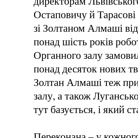
директорам Львівського
Остаповичу й Тарасові
зі Золтаном Алмаші від
понад шість років робо
Органного залу замови
понад десяток нових 
Золтан Алмаші теж при
залу, а також Лугансь
тут базується, і який 
Переконана – у кожного