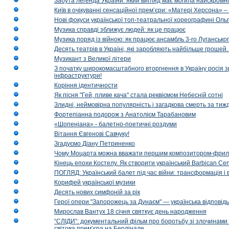
Забута легенда України: який вигляд має могила найскромніш
Київ в очікуванні сенсаційної прем’єри: «Матері Херсона» 
Нові фокуси української топ-театральної хореографині Оль
Музика справді зближує людей: як це працює
Музика поряд із війною: як працює ансамбль 3-го Лугансько
Десять театрів в Україні, які заробляють найбільше гроше
Музикант з Великої літери
З початку широкомасштабного вторгнення в Україну росія з
інфраструктури!
Коріння ідентичности
Як пісня "Гей, пливе кача" стала реквіємом Небесній сотні
Злидні, неймовірна популярність і загадкова смерть за тиж
Фортепіанна подорож з Анатолієм Тарабановим
«Шопеніана» - балетно-поетичні роздуми
Вітання Євгенові Савчуку!
Згадуємо Діану Петриненко
Чому Моцарта можна вважати першим композитором-фри
Кінець епохи Костелу. Як створити український Barbican Cen
ПОГЛЯД: Український балет під час війни: трансформація і 
Корифей української музики
Десять нових симфоній за рік
Герої опери "Запорожець за Дунаєм" — українська відповід
Мирослав Вантух 18 січня святкує день народження
“СЛІДИ”: документальний фільм про боротьбу зі злочинами 
світова прем’єра на Берлінале.