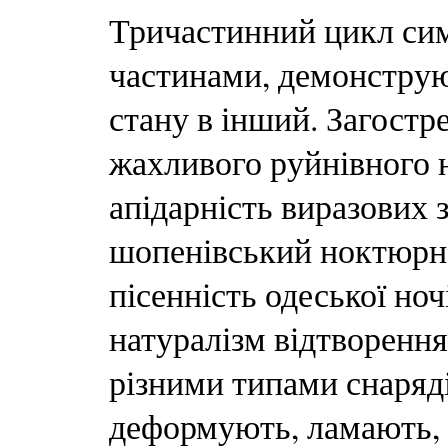
Тричастинний цикл сим
частинами, демонструю
стану в інший. Загостр
жахливого руйнівного 
апідарність виразових 
шопенівський ноктюрн,
пісенність одеської ночі
натуралізм відтворення
різними типами снарядів
деформують, ламають, 