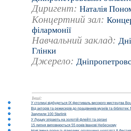
Диригент:
Наталія Поно
Концертний зал:
Концер
філармонії
Навчальний заклад:
Дні
Глінки
Джерело:
Дніпропетровсь
Інші:
У столиці відбудеться IX фестиваль високого мистецтва Bouq
Від акторів та режисерів до працівників музеїв та бібліоте
Закупили 100 Starlink
У Луцьку зіграють на золотій флейті та органі
15 липня виповнюється 55 років Іванові Небесному
Нові імена поруч із лідерами: оголошено шортліст 8 Фест