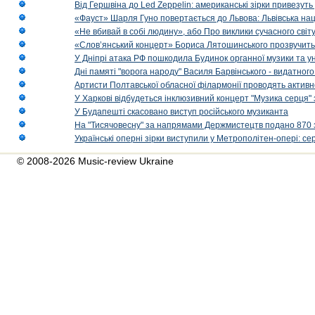
Від Гершвіна до Led Zeppelin: американські зірки привезуть
«Фауст» Шарля Гуно повертається до Львова: Львівська на
«Не вбивай в собі людину», або Про виклики сучасного світ
«Слов’янський концерт» Бориса Лятошинського прозвучить
У Дніпрі атака РФ пошкодила Будинок органної музики та у
Дні памяті "ворога народу" Василя Барвінського - видатного
Артисти Полтавської обласної філармонії проводять активно
У Харкові відбудеться інклюзивний концерт "Музика серця" 
У Будапешті скасовано виступ російського музиканта
На "Тисячовесну" за напрямами Держмистецтв подано 870 за
Українські оперні зірки виступили у Метрополітен-опері: с
© 2008-2026 Music-review Ukraine