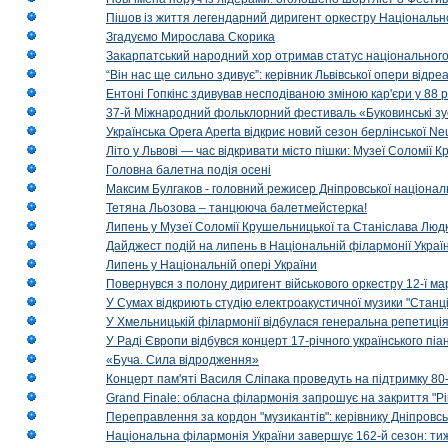
Пішов із життя легендарний диригент оркестру Національн
Згадуємо Мирослава Скорика
Закарпатський народний хор отримав статус національног
“Він нас ще сильно здивує”: керівник Львівської опери відр
Ентоні Гопкінс здивував несподіваною зміною кар'єри у 88 ро
37-й Міжнародний фольклорний фестиваль «Буковинські зус
Українська Opera Aperta відкриє новий сезон берлінської Ne
Літо у Львові — час відкривати місто пішки: Музеї Соломії
Головна балетна подія осені
Максим Булгаков - головний режисер Дніпровської націонал
Тетяна Льозова – танцююча балетмейстерка!
Липень у Музеї Соломії Крушельницької та Станіслава Людк
Дайджест подій на липень в Національній філармонії Украї
Липень у Національній опері України
Повернувся з полону диригент військового оркестру 12-ї ма
У Сумах відкриють студію електроакустичної музики "Станці
У Хмельницькій філармонії відбулася генеральна репетиці
У Раді Європи відбувся концерт 17-річного українського пі
«Буча. Сила відродження»
Концерт пам'яті Василя Сліпака проведуть на підтримку 80
Grand Finale: обласна філармонія запрошує на закриття "Р
Переправлення за кордон "музикантів": керівнику Дніпровсь
Національна філармонія України завершує 162-й сезон: ти