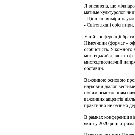
Я впевнена, що міжнаро
матиме культурологічний
- Ціннісні виміри наук
- Світоглядні орієнтири
У цій конференції брати
Німеччини (формат – офл
особистість. У кожного 
мистецький діалог є ефе
мистецтвознавчий напря
обставин.
Важливою основою прове
науковий діалог вестим
новим осмисленням науко
важливих акцентів діяльн
практично не бачимо дер
В рамках конференції ві
який у 2020 році отрима
Нагадаю, що цим Центро