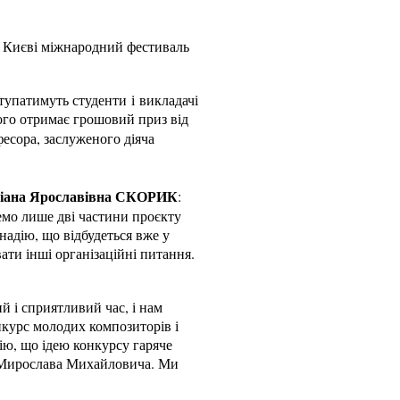
у Києві міжнародний фестиваль
тупатимуть студенти і викладачі
го отримає грошовий приз від
есора, заслуженого діяча
іана Ярославівна СКОРИК
:
емо лише дві частини проєкту
надію, що відбудеться вже у
вати інші організаційні питання.
й і сприятливий час, і нам
нкурс молодих композиторів і
ію, що ідею конкурсу гаряче
м Мирослава Михайловича. Ми