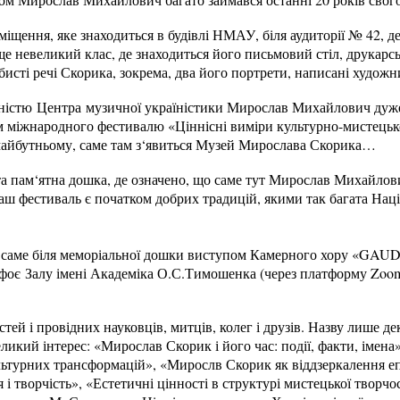
іщення, яке знаходиться в будівлі НМАУ, біля аудиторії № 42, 
е невеликий клас, де знаходиться його письмовий стіл, друкарсь
обисті речі Скорика, зокрема, два його портрети, написані худож
ьністю Центра музичної україністики Мирослав Михайлович дуже
ом міжнародного фестивалю «Ціннісні виміри культурно-мистецьк
айбутньому, саме там з‘явиться Музей Мирослава Скорика…
та пам‘ятна дошка, де означено, що саме тут Мирослав Михайлов
 фестиваль є початком добрих традицій, якими так багата Наці
ь саме біля меморіальної дошки виступом Камерного хору «GA
 фоє Залу імені Академіка О.С.Тимошенка (через платформу Zoom
ей і провідних науковців, митців, колег і друзів. Назву лише дек
ликий інтерес: «Мирослав Скорик і його час: події, факти, імен
льтурних трансформацій», «Мирослв Скорик як віддзеркалення еп
і творчість», «Естетичні цінності в структурі мистецької творч