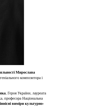
діяльності Мирослава
і геніального композитора і
ика
, Героя України, лауреата
ка, професора Національна
іннісні виміри культурно-