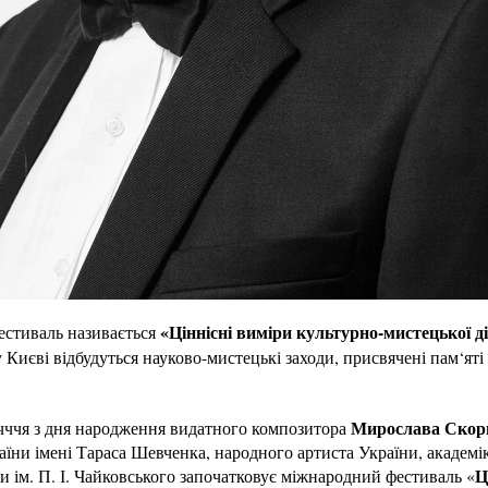
«Ціннісні виміри культурно-мистецької 
стиваль називається
 у Києві відбудуться науково-мистецькі заходи, присвячені пам‘ят
Мирослава Скор
ічччя з дня народження видатного композитора
аїни імені Тараса Шевченка, народного артиста України, академі
Ц
и ім. П. І. Чайковського започатковує міжнародний фестиваль «