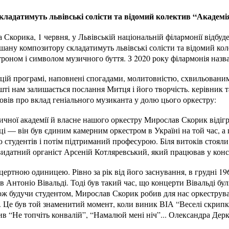
ладатимуть львівські солісти та відомий колектив “Академі
 Скорика, 1 червня, у Львівській національній філармонії відбуд
ану композитору складатимуть львівські солісти та відомий кол
атроном і символом музичного буття. З 2020 року філармонія назв
у цій програмі, наповнені спогадами, молитовністю, схвильован
шті нам залишається послання Митця і його творчість. керівник
в про вклад геніального музиканта у долю цього оркестру:
узичної академії й власне нашого оркестру Мирослав Скорик віді
ці — він був єдиним камерним оркестром в Україні на той час, а 
ю студентів і потім підтриманий професурою. Біля витоків стоял
 видатний органіст Арсеній Котляревський, який працював у кон
цертною одиницею. Рівно за рік від його заснування, в грудні 19
ів Антоніо Вівальді. Тоді був такий час, що концерти Вівальді бу
ж будучи студентом, Мирослав Скорик робив для нас оркеструван
м. Це був той знаменитий момент, коли виник ВІА “Веселі скрип
ив “Не топчіть конвалій”, “Намалюй мені ніч”... Олександра Дер