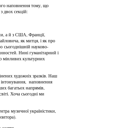
ого наповнення тому, що
з двох секцій:
и, а й з США, Франції,
йловича, як митця, і як про
бо сьогоднішній науково-
інностей. Нині гуманітарний і
до мінливих культурних
інених художніх зразків. Наш
і інтонування, наповнення
ших багатьох напрямів,
світі. Хоча сьогодні ми
ентра музичної україністики,
зитора).
 життя.