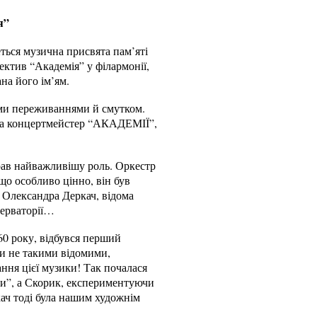
я”
еться музична присвята пам’яті
ектив “Академія” у філармонії,
ана його ім’ям.
ими переживаннями й смутком.
 та концертмейстер “АКАДЕМІЇ”,
грав найважливішу роль. Оркестр
що особливо цінно, він був
и Олександра Деркач, відома
серваторії…
60 року, відбувся перший
ли не такими відомими,
ня цієї музики! Так почалася
ки”, а Скорик, експериментуючи
кач тоді була нашим художнім