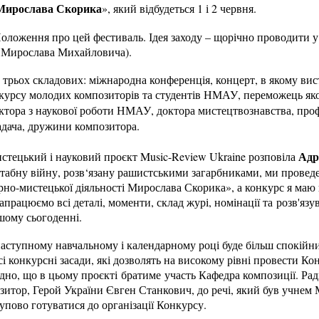
 Мирослава Скорика
», який відбудеться 1 і 2 червня.
Положення про цей фестиваль. Ідея заходу – щорічно проводити 
ті Мирослава Михайловича).
 трьох складових: міжнародна конференція, концерт, в якому вис
рсу молодих композиторів та студентів НМАУ, переможець яко
ектора з наукової роботи НМАУ, доктора мистецтвознавства, проф
адача, дружини композитора.
Адр
стецький і науковий проєкт Music-Review Ukraine розповіла
штабну війну, розв‘язану рашистськими загарбниками, ми провед
рно-мистецької діяльності Мирослава Скорика», а конкурс я маю 
працюємо всі деталі, моменти, склад журі, номінації та розв'язу
шому сьогоденні.
аступному навчальному і календарному році буде більш спокійни
і конкурсні засади, які дозволять на високому рівні провести Ко
но, що в цьому проєкті братиме участь Кафедра композиції. Рад
зитор, Герой України Євген Станкович, до речі, який був учне
упово готуватися до організації Конкурсу.