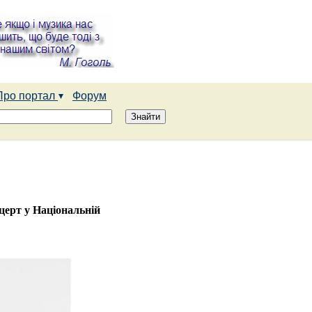
Про портал
Форум
церт у Національній