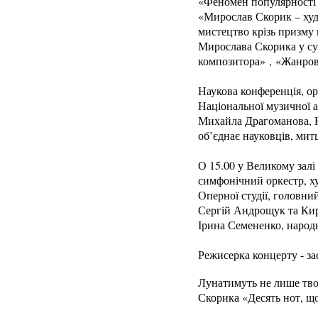
«Феномен популярності м
«Мирослав Скорик – худ
мистецтво крізь призму 
Мирослава Скорика у су
композитора» , «Жанрове
Наукова конференція, о
Національної музичної а
Михайла Драгоманова, 
об’єднає науковців, митц
О 15.00 у Великому залі
симфонічний оркестр, х
Оперної студії, головни
Сергій Андрощук та Кир
Ірина Семененко, народ
Режисерка концерту - за
Лунатимуть не лише тво
Скорика «Десять нот, що