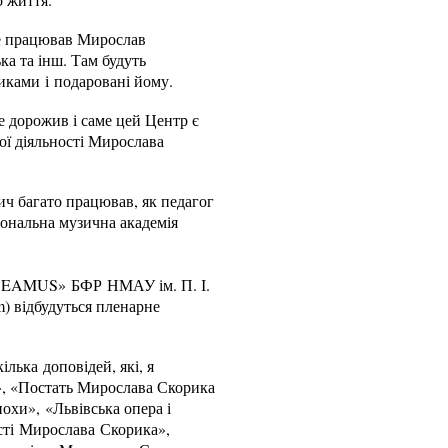
де працював Мирослав
ка та інш. Там будуть
никами і подаровані йому.
 дорожив і саме цей Центр є
ої діяльності Мирослава
ич багато працював, як педагог
ональна музична академія
UDEAMUS» БФР НМАУ ім. П. І.
) відбудуться пленарне
ілька доповідей, які, я
а», «Постать Мирослава Скорика
охи», «Львівська опера і
ості Мирослава Скорика»,