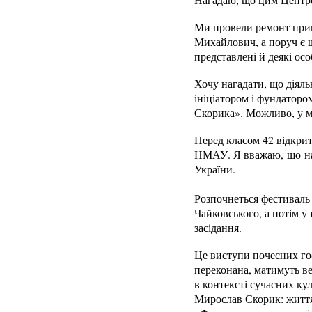
Ми провели ремонт прим
Михайлович, а поруч є щ
представлені й деякі ос
Хочу нагадати, що діял
ініціатором і фундатор
Скорика». Можливо, у м
Перед класом 42 відкри
НМАУ. Я вважаю, що наш
України.
Розпочнеться фестивал
Чайковського, а потім у
засідання.
Це виступи почесних гост
переконана, матимуть ве
в контексті сучасних ку
Мирослав Скорик: життя 