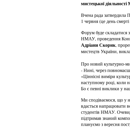
мистецької діяльності
Вчена рада затвердила 
1 червня (це день смер
Форум буде складатися з
НМАУ, проведення Конку
Адріани Скорик
, прор
мистецтв України, викл
Про новий культурно-ми
- Нині, через повномас
«Ціннісні виміри культу
наступному році, коли на
Бо є певні виклики у на
Ми сподіваємося, що у н
вдасться напрацювати вс
студентів НМАУ. Очевид
підтримав знаний компо
плануємо з вересня пост