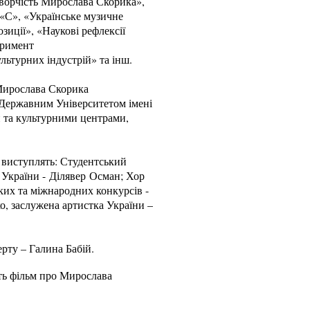
творчість Мирослава Скорика»,
«С», «Українське музичне
иції», «Наукові рефлексії
еримент
льтурних індустрій» та інш.
 Мирослава Скорика
м Державним Університетом імені
 та культурними центрами,
у виступлять: Студентський
 України - Ділявер Осман; Хор
ких та міжнародних конкурсів -
, заслужена артистка України –
рту – Галина Бабій.
ть фільм про Мирослава