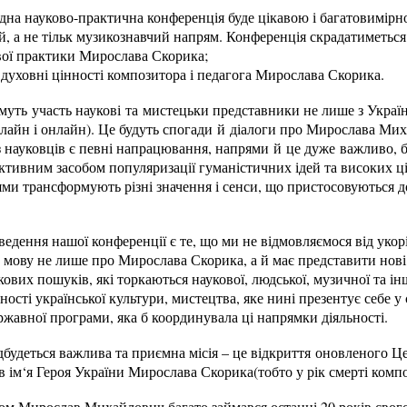
дна науково-практична конференція буде цікавою і багатовимірн
, а не тільк музикознавчий напрям. Конференція скрадатиметься 
ової практики Мирослава Скорика;
, духовні цінності композитора і педагога Мирослава Скорика.
муть участь наукові та мистецьки представники не лише з Україн
айн і онлайн). Це будуть спогади й діалоги про Мирослава Миха
з науковців є певні напрацювання, напрями й це дуже важливо, 
ктивним засобом популяризації гуманістичних ідей та високих ц
ми трансформують різні значення і сенси, що пристосовуються 
дення нашої конференції є те, що ми не відмовляємося від укор
е мову не лише про Мирослава Скорика, а й має представити нов
вих пошуків, які торкаються наукової, людської, музичної та ін
ості української культури, мистецтва, яке нині презентує себе у 
жавної програми, яка б координувала ці напрямки діяльності.
дбудеться важлива та приємна місія – це відкриття оновленого Ц
в ім‘я Героя України Мирослава Скорика(тобто у рік смерті компо
м Мирослав Михайлович багато займався останні 20 років свого