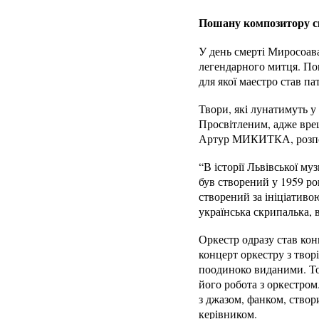
Пошану композитору ск
У день смерті Миросоава
легендарного митця. Пош
для якої маестро став п
Твори, які лунатимуть 
Просвітленим, адже вре
Артур МИКИТКА, розпові
“В історії Львівської м
був створений у 1959 ро
створений за ініціативо
українська скрипалька,
Оркестр одразу став кон
концерт оркестру з твор
поодиноко виданими. То
його робота з оркестро
з джазом, фанком, створ
керівником.