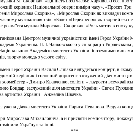
узики М. Скорика», «Цінність поза часом: Харківські есеї про 
ожній керівник Національної опери: виміри часу», «Проєкт Три 
генія Мирослава Скорика», «Мирослав Скорик як викладач композ
часному музикознавстві», «Балет «Перехрестя» як творчий експ
 розмаїття музики Мирослава Скорика», «Роль митця в епоху ку
рганізована Центром музичної україністики імені Героя України
кадемії України ім. П. І. Чайковського у співпраці з Українськи
Національною Академією мистецтв України, іноземними вишами
ів, творчу молодь з усього світу.
 імені Героя України Василя Сліпака відбудеться концерт, в яком
удожній керівник і головний диригент заслужений діяч мистецтв
й хормейстер - Дмитро Кравченко; солісти – лауреати всеукраїнсь
ило Бондар, заслужений діяч мистецтв України - Євген Пухлянко
на артистка України - Анжеліна Швачка.
служена діячка мистецтв України Лариса Леванова. Ведуча конце
ри Мирослава Михайловича, а й присвяти композитору, покажу
 змінили Україну» та інші.
***