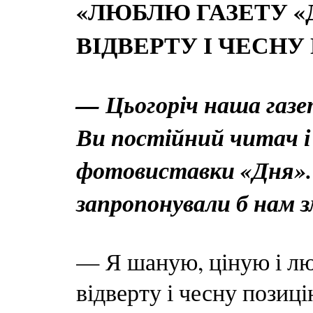
«ЛЮБЛЮ ГАЗЕТУ «Д
ВІДВЕРТУ І ЧЕСНУ
— Цьогоріч наша газет
Ви постійний читач і
фотовиставки «Дня».
запропонували б нам 
— Я шаную, ціную і лю
відверту і чесну позиці