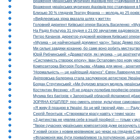
Враження українських музичних фахівців про стажування в 
Враження українських музичних фахівців про стажування в
Близько 30 % глядачів Театру Франка — молодь до 25 років
«Вифлеємська зірка вказала шлях у життя»
Головний диригент Київської опери Василь Василенко: «Муз
На Радіо Культура 31 грудня о 21:00 звучатиме радіоверсія 
Петро Качанов, директор-художній керівник Київської опери
«Музика – це найчесніший документ часу»: Тарас Демко про х
Ми сильні завдяки коханню, бо саме воно робить мистецтво
Юрій Рибчинський: «Драматургія, як і музика, – це архітект
«Системність створює епоху»: Іван Остапович про нову укра
Композиторка Вікторія Польова: «Мавка для мене - архетип м
“Нормальність — це найгірший діагноз”: Євген Лавренчук пр
Дніпровська балерина стала заслуженою артисткою Україн
Богдан Струтинський: «Ми будуємо власну модель українсь
Костянтин Фесенко: «Я не одразу полюбив професію опер
Музика без бар'єрів: у Запорізькій обласній філармонії дбаю
ЗОРЯНА КУШПЛЕР: про смерть опери, культурне самозванст
«Я живу й працюю в Україні, бо це мій творчий дім», — Раду
Сергій Леонтьєв: «Створювати красу навіть у темні часи»
«З дитинства не уявляв себе в іншій професії — тільки у му
"Твори сучасних українських композиторів дуже резонують і
У новий сезон з новим керівником: що чекає на глядачів Сум
«Філармонія має бути привабливою та популярною, щоб сю