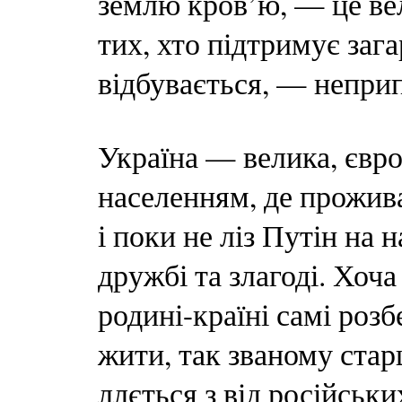
землю кров’ю, — це ве
тих, хто підтримує заг
відбувається, — непри
Україна — велика, євро
населенням, де прожива
і поки не ліз Путін на 
дружбі та злагоді. Хоча
родині-країні самі розб
жити, так званому стар
ллється з від російськи