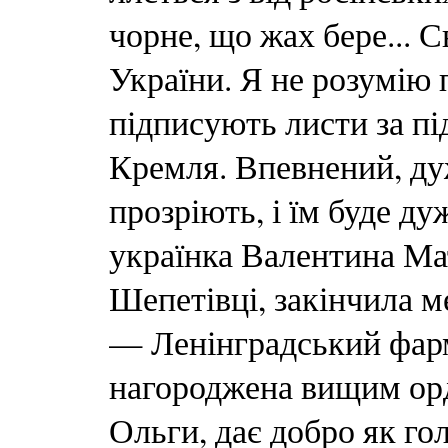
чорне, що жах бере... С
України. Я не розумію 
підписують листи за п
Кремля. Впевнений, дуже
прозріють, і їм буде д
українка Валентина Ма
Шепетівці, закінчила м
— Ленінградський фарм
нагороджена вищим ор
Ольги, дає добро як го