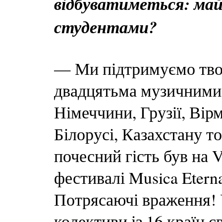
відбуватиметься: майс
студентами?
— Ми підтримуємо твор
двадцятьма музичними 
Німеччини, Грузії, Вірм
Білорусі, Казахстану т
почесний гість був на
фестивалі Musica Eterna
Потрясаючі враження! У
колективи із 16 країн с