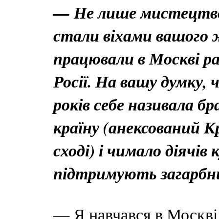
— Не лише мистецтво
стали віхами вашого 
працювали в Москві р
Росії. На вашу думку, 
років себе називала б
країну (анексований К
сході) і чимало діячі
підтримують загарбн
— Я навчався в Москві