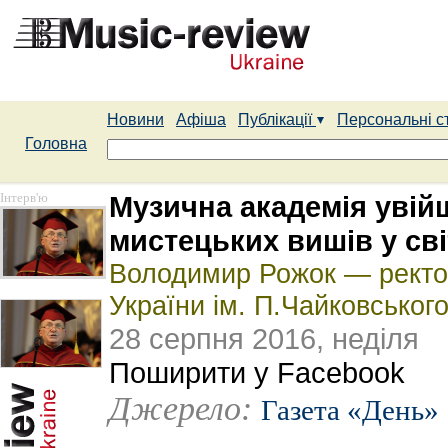
Новини
Афіша
Публікації
Персональні с
Головна
Інтерв'ю
Музична академія увій
мистецьких вишів у сві
Володимир Рожок — ректор
України ім. П.Чайковськог
28 серпня 2016, неділя
Поширити у Facebook
Джерело:
Газета «День»