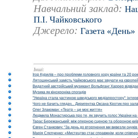
Навчальний заклад:
Нац
П.І. Чайковського
Джерело:
Газета «День»
Інші:
Ігор Курилів – про проблеми головного хору країни та 20 ро
Лятошинський замість Чайковського має звучати на європейс
Видатний австрійський музикант Вольфганг Харрер відвідає
Музика як кінохроніка спогадів
"Україна стала частиною шведського медіапростору": інтерв
Чого не бачить глядач... Диригентка Оксана Кротик про зал
Олег Злакоман: «Театр – це моє життя»
Людмила Монастирська про те, як звучить голос України на 
Тарас Бережанський: між оперною сценою та обороною київ
Євген Станкович: “За день до вторгнення ми вивезли онуків
Марія Слєпченко: «Мистецтво стає справжнім, коли співпе