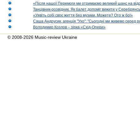
«Після нашої Перемоги ми отримаємо великий шанс на від
Танцівник-розвідник. Як балет допоміг вижити у Серебрянсь
«Уявіть собі своє життя без музики. Можете? Ото ж бо!»
Саша Андрусик, агенція "Ухо": "Сьогодні ми живемо серед р
Володимир Козлов – зірка «Схід-Опери»
© 2008-2026 Music-review Ukraine