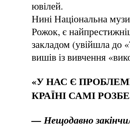
ювілей.
Нині Національна музич
Рожок, є найпрестижн
закладом (увійшла до «
вишів із вивчення «вик
«У НАС Є ПРОБЛЕМ
КРАЇНІ САМІ РОЗБ
— Нещодавно закінчил