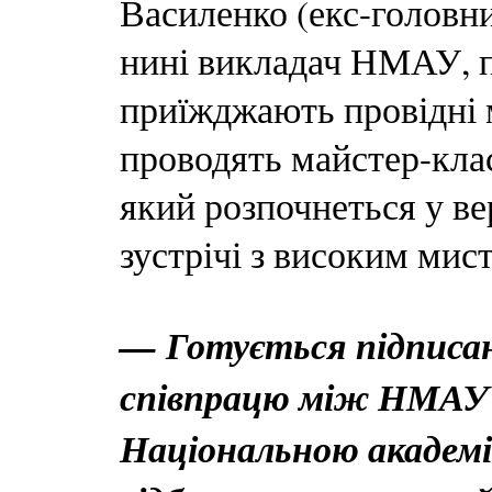
Василенко (екс-головн
нині викладач НМАУ, пр
приїжджають провідні м
проводять майстер-клас
який розпочнеться у ве
зустрічі з високим мис
— Готується підписан
співпрацю між НМАУ і
Національною академі