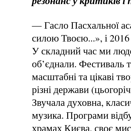
резонанс у критиків і п
— Гасло Пасхальної ас
силою Твоєю...», і 2016
У складний час ми люде
об’єднали. Фестиваль тр
масштабні та цікаві тво
різні держави (цьогоріч
Звучала духовна, класи
музика. Програми відбу
храмах Києва, своє ми