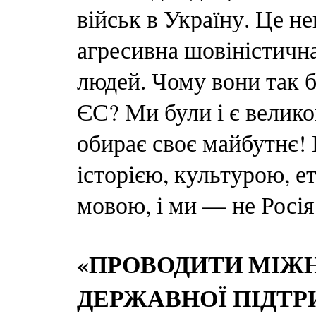
військ в Україну. Це 
агресивна шовіністичн
людей. Чому вони так б
ЄС? Ми були і є велик
обирає своє майбутнє! 
історією, культурою, е
мовою, і ми — не Росія
«ПРОВОДИТИ МІЖН
ДЕРЖАВНОЇ ПІДТРИ