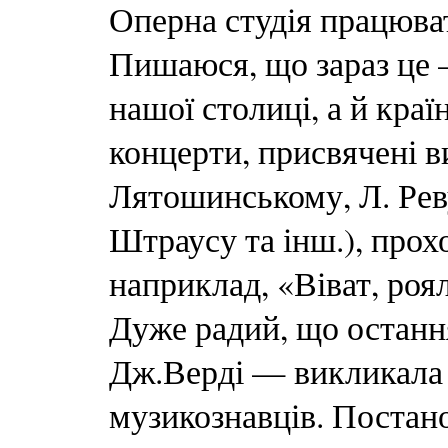
Оперна студія працюва
Пишаюся, що зараз це 
нашої столиці, а й краї
концерти, присвячені в
Лятошинському, Л. Реву
Штраусу та інш.), прох
наприклад, «Віват, роя
Дуже радий, що останн
Дж.Верді — викликала в
музикознавців. Постано