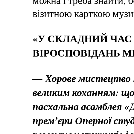
можна і треба знайти, 
візитною карткою музи
«У СКЛАДНИЙ ЧАС
ВІРОСПОВІДАНЬ М
— Хорове мистецтво 
великим коханням: що
пасхальна асамблея «Д
прем’єри Оперної сту