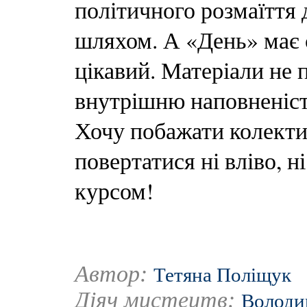
політичного розмаїття 
шляхом. А «День» має 
цікавий. Матеріали не 
внутрішню наповненість
Хочу побажати колектив
повертатися ні вліво, н
курсом!
Автор:
Тетяна Поліщук
Діяч мистецтв:
Володи