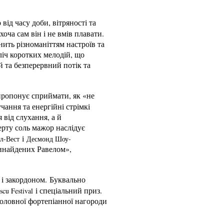
від часу доби, вітряності та
ча сам він і не вмів плавати.
ить різноманіттям настроїв та
зліч коротких мелодій, що
й та безперервний потік та
пропонує сприймати, як «не
чання та енергійні стрімкі
від слухання, а й
рту соль мажор наслідує
і
л-Вест
Десмонд Шоу-
винайдених Равелом»,
 і закордоном. Буквально
і спеціальний приз.
cu Festival
головної фортепіанної нагороди