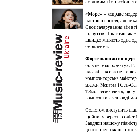
сміливими імпресіоніст
«Море»
– яскраве модер
настрою споглядальника
Своє зачарування він вт
відчуттів. Так само, як 
швидко міняють одна одн
оновлення.
Фортепіанний концерт
більше, ніж розвагу». Е
пасажі – все ж не лише 
композиторська майстер
зразки
і Сен-Сан
Моцарта
зазначають, що у 
Тейлор
композитор «справді мож
Солістом виступить піа
щойно, у вересні соліст
Завдяки нашому піаніст
цього престижного конк