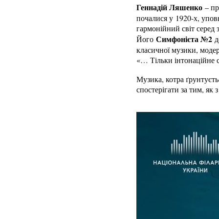
Геннадій Ляшенко
– пр
почалися у 1920-х, упов
гармонійний світ серед 
Симфонієта №2
Його
д
класичної музики, модер
«… Тільки інтонаційне 
Музика, котра ґрунтуєтьс
спостерігати за тим, як