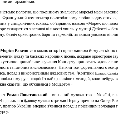
ичними гармоніями.
ністське полотно, що по-різному змальовує морські маси залежно 
. Французький композитор по-особливому любив водну стихію, хо
ілив у симфонічних ескізах, об’єднаних назвою «Море», що полон
море складається з великої кількості хвиль, у музиці Дебюссі – бе
у, безліч оркестрових барв та гармоній, за якими уявляєш вічни
 Моріса Равеля
сам композитор із притаманною йому легкістю 
лементи джазу та баських народних пісень, яскраве оркестрове зву
акустично привабливе звучання Концерту приносить задоволення 
ність та глибина висловлювань.
Легкий тон фортепіанного конце
]
са, поряд з використанням джазових тем.
Критики
Едвард Саквіл
повільному русі, «однієї з найкрасивіших мелодій, коли-небудь 
на сказати, що об'єднався з Моцартом».
Роман Лопатинський
ніст
– визнаний музикант як в Україні, так
отримав Першу премію на
Національного будинку музики
George Enes
у, прапор України
вперше
з'явився поряд із прізвищем володаря 
урсу.