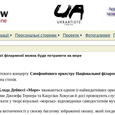
кації
Персональні сторінки
Проекти
Фотогалерея
ої філармонії можна буде потрапити на море
Симфонічного оркестру Національної філарм
ттєвого концерту
на стихія.
 Клода Дебюссі «Море»
вважаються одним із найвидатніших орке
ми Джозефа Тернера та Кацусіки Хокусая й досі провокують слу
шукати у творі візуальні «морські» відповідники самодостатнім м
 витонченості у своєму багатому зображенні океану, який поєдн