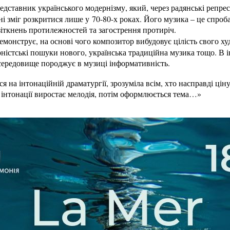
едставник українського модернізму, який, через радянські репрес
ні зміг розкритися лише у 70-80-х роках. Його музика – це спроб
зіткнень протилежностей та загострення протиріч.
емонструє, на основі чого композитор вибудовує цілість свого ху
ністські пошуки нового, українська традиційна музика тощо. В і
середовище породжує в музиці інформативність.
я на інтонаційній драматургії, зрозуміла всім, хто насправді цін
 з інтонації виростає мелодія, потім оформлюється тема…»