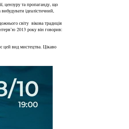
ії, цензуру та пропаганду, що
а вибудувати ідеалістичний,
дожнього світу вікова традиція
нтерв’ю 2013 року він говорив:
ує цей вид мистецтва. Цікаво