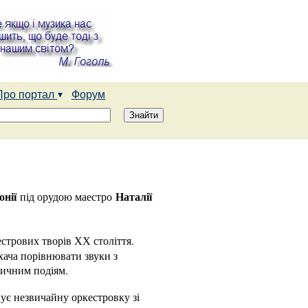
Про портал
Форум
онії
Наталії
під орудою маестро
стрових творів ХХ століття.
хача порівнювати звуки з
узичним подіям.
ує незвичайну оркестровку зі