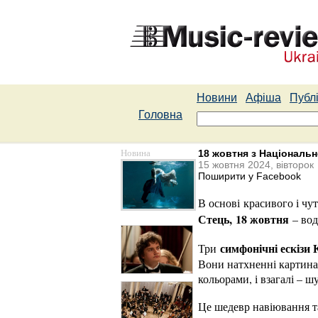
Новини
Афіша
Публі
Головна
Новина
18 жовтня з Національн
15 жовтня 2024, вівторок
Поширити у Facebook
В основі красивого і чу
Стець,
18 жовтня
– вод
симфонічні ескізи
Три
Вони натхненні картина
кольорами, і взагалі – 
Це шедевр навіювання та