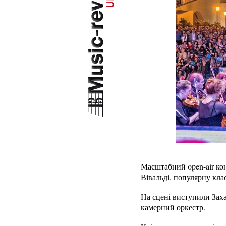
Масштабний open-air кон
Вівальді, популярну клас
На сцені виступили Заха
камерний оркестр.