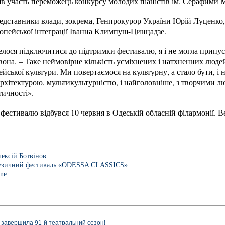
взяв участь переможець конкурсу молодих піаністів ім. Серафим
редставники влади, зокрема, Генпрокурор України Юрій Луценко,
ропейської інтеграції Іванна Климпуш-Цинцадзе.
елося підключитися до підтримки фестивалю, я і не могла припуст
вона. – Таке неймовірне кількість усміхнених і натхненних люд
йської культури. Ми повертаємося на культурну, а стало бути, і 
її архітектурою, мультикультурністю, і найголовніше, з творчими 
тичності».
фестивалю відбувся 10 червня в Одеській обласній філармонії. В
ексій Ботвінов
зичний фестиваль «ODESSA CLASSICS»
ine
 завершила 91-й театральний сезон!