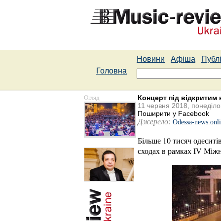
Новини
Афіша
Публі
Головна
Огляд
Концерт під відкритим 
11 червня 2018, понеділо
Поширити у Facebook
Джерело:
Odessa-news.onl
Більше 10 тисяч одесит
сходах в рамках IV Мі