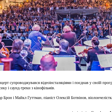
церт супроводжувався відеоінсталяціями і поєднав у своїй прог
ику і саунд-треки з кінофільмів.
р Брон і Майкл Гуттман, піаніст Олексій Ботвінов, віолончеліст