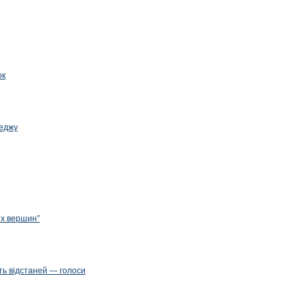
ок
леджу
их вершин”
ть відстаней — голоси