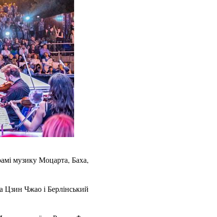
рамі музику Моцарта, Баха,
ка Цзин Чжао і Берлінський