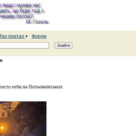
Про портал
Форум
ів
просто неба на Потьомкінських