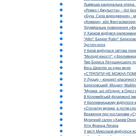
Львівська національна опера:
«Ромео і Джульєтта» – бої бе
«Буча. Сила відродження» - м
«Комахи», або Фантасмагори
Тріумфальне повернення «Фа
У Харкові відбувся інклюзивни
"Altio": Береer Ratio": Березов
Зустріч епох
У Києві відбулася світова пре
"Мелодії юності": у Кропивни
Твір Бориса Лятошинського пр
Весь Шекспір за один вечір
«СТРАТИТИ НЕ МОЖНА ПОМ
У Луцьку – концерт класичної 
Березовський, Моцарт, Майбо
"Музика, що об'єднує: в Одес
В Коломийській філармонії ім
У Кропивницькому відбулося 
«Спочатку музика, а потім сл
Враження про постановки «Су
Музичний салон «Харків Опера
Хіти Франца Легара
У місті Миколаєві відбулося 