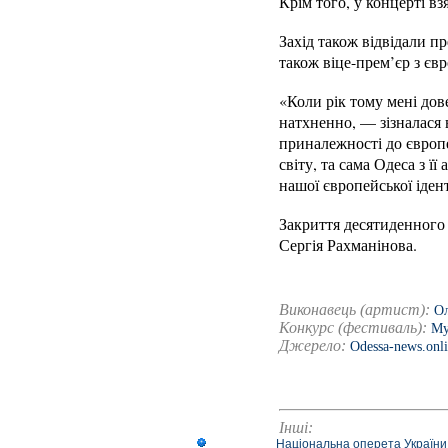
Крім того, у концерті 
Захід також відвідали п
також віце-прем’єр з єв
«Коли рік тому мені дов
натхненно, — зізналася 
приналежності до європе
світу, та сама Одеса з 
нашої європейської іден
Закриття десятиденного 
Сергія Рахманінова.
Виконавець (артист):
Ол
Конкурс (фестиваль):
Му
Джерело:
Odessa-news.onl
Інші:
Національна оперета України