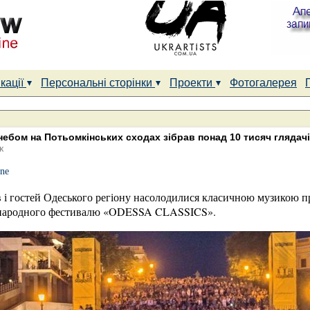
кації
Персональні сторінки
Проекти
Фотогалерея
небом на Потьомкінських сходах зібрав понад 10 тисяч глядач
к
ine
ів і гостей Одеського регіону насолодилися класичною музикою 
жнародного фестивалю «ODESSA CLASSICS».