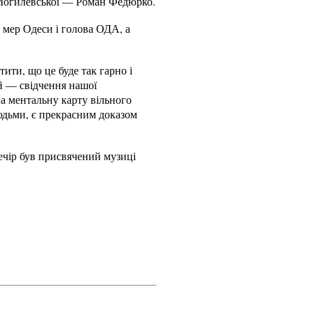
и Могилевської — Роман Федюрко.
 мер Одеси і голова ОДА, а
ити, що це буде так гарно і
ей — свідчення нашої
на ментальну карту вільного
людьми, є прекрасним доказом
ечір був присвячений музиці