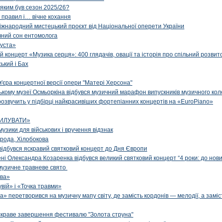
 яким був сезон 2025/26?
з правил і… вічне кохання
іжнародний мистецький проєкт від Національної оперети України
чний сон ентомолога
уста»
й концерт «Музика серця»: 400 глядачів, овації та історія про спільний розвит
ський і Бах
м'єра концертної версії опери "Матері Херсона"
цькому музеї Осмьоркіна відбувся музичний марафон випускників музичного ко
озвучить у підбірці найкрасивіших фортепіанних концертів на «EuroPiano»
ИЛУВАТИ»
музики для військових і вручення відзнак
рода, Хілобокова
і відбувся яскравий святковий концерт до Дня Європи
ені Олександра Козаренка відбувся великий святковий концерт “4 роки: до нов
музичне травневе свято
ова»
вій» і «Точка травми»
» перетворився на музичну мапу світу, де замість кордонів — мелодії, а заміс
яскраве завершення фестивалю "Золота струна"