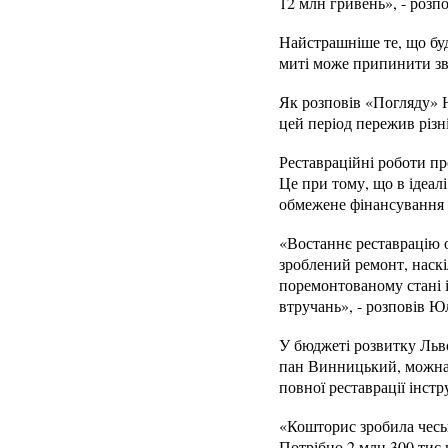
12 млн гривень», - розп
Найстрашніше те, що буд
миті може припинити зв
Як розповів «Погляду» Ю
цей період пережив різні
Реставраційні роботи про
Це при тому, що в ідеал
обмежене фінансування ре
«Востаннє реставрацію о
зроблений ремонт, наскі
поремонтованому стані і
втручань», - розповів 
У бюджеті розвитку Льво
пан Винницький, можна б
повної реставрації інстр
«Кошторис зробила чеськ
Потрібно 2 млн 300 тис 