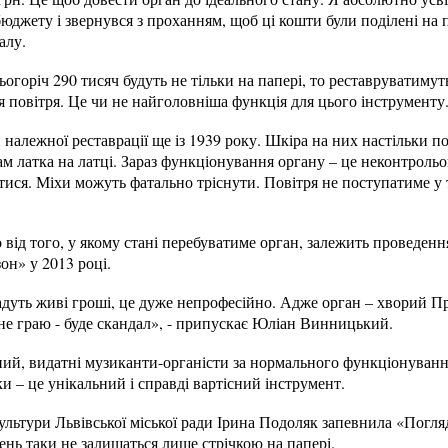
юджету і звернувся з проханням, щоб ці кошти були поділені на п
алу.
огоріч 290 тисяч будуть не тільки на папері, то реставруватимуть 
 повітря. Це чи не найголовніша функція для цього інструменту
 належної реставрації ще із 1939 року. Шкіра на них настільки п
ам латка на латці. Зараз функціонування органу – це неконтроль
тися. Міхи можуть фатально тріснути. Повітря не поступатиме у т
 від того, у якому стані перебуватиме орган, залежить проведе
он» у 2013 році.
дуть живі гроші, це дуже непрофесійно. Адже орган – хворий Пр
 не граю - буде скандал», - припускає Юліан Винницький.
ий, видатні музиканти-органісти за нормального функціонування
и – це унікальний і справді вартісний інструмент.
льтури Львівської міської ради Ірина Подоляк запевнила «Погляд
ень таки не залишаться лише стрічкою на папері.