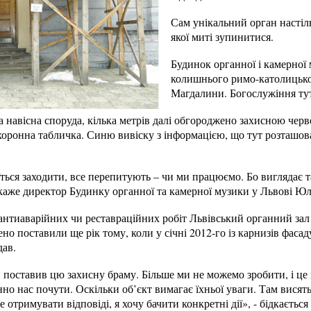
Сам унікальний орган настіл
якої миті зупинитися.
Будинок органної і камерної
колишнього римо-католицьког
Магдалини. Богослужіння тут
а навісна споруда, кілька метрів далі обгороджено захисною чер
хоронна табличка. Синю вивіску з інформацією, що тут розташов
оїться заходити, все перепитують – чи ми працюємо. Бо виглядає т
- каже директор Будинку органної та камерної музики у Львові 
нтиаварійних чи реставраційних робіт Львівський органний зал 
о поставили ще рік тому, коли у січні 2012-го із карнизів фасад
дав.
поставив цю захисну браму. Більше ми не можемо зробити, і це 
но нас почути. Оскільки об’єкт вимагає їхньої уваги. Там висят
е отримувати відповіді, я хочу бачити конкретні дії», - бідкаєтьс