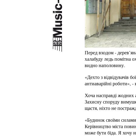
Перед входом - дерев’ян
халабуду ледь помітна о
видно наполовину.
«Дехто з відвідувачів б
антиаварійні роботи», 
Хоча насправді жодних а
Захисну споруду вимушен
щастя, ніхто не постраж
«Будинок своїми силами 
Керівництво міста повин
може бути біда. Я хочу н