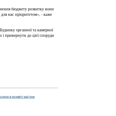
овнення бюджету розвитку вони
 для нас пріоритетом», - каже
 Будинку органної та камерної
и і привернути до цієї споруди
цени в розквіті карʼєри