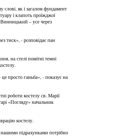
у слові, як і загалом фундамент
туару і клапоть проїжджої
н Винницький – усе через
ез тиск», - розповідає пан
ня, на стелі помітні темні
костелу.
 це просто ганьба», - показує на
тні роботи костелу св. Марії
тарі «Погляду» начальник
аврацію костелу.
а нашими підрахунками потрібно