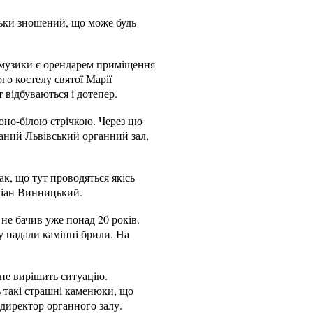
ьки зношений, що може будь-
 музики є орендарем приміщення
о костелу святої Марії
 відбуваються і дотепер.
воно-білою стрічкою. Через цю
аний Львівський органний зал,
ак, що тут проводяться якісь
Юліан Винницький.
не бачив уже понад 20 років.
у падали камінні брили. На
не вирішить ситуацію.
ь такі страшні каменюки, що
я директор органного залу.