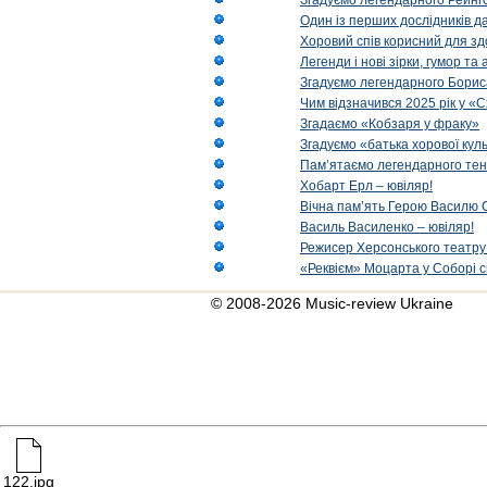
Згадуємо легендарного Рейнг
Один із перших дослідників д
Хоровий спів корисний для зд
Легенди і нові зірки, гумор та
Згадуємо легендарного Бори
Чим відзначився 2025 рік у «
Згадаємо «Кобзаря у фраку»
Згадуємо «батька хорової кул
Пам’ятаємо легендарного тен
Хобарт Ерл – ювіляр!
Вічна пам’ять Герою Василю С
Василь Василенко – ювіляр!
Режисер Херсонського театру 
«Реквієм» Моцарта у Соборі с
© 2008-2026 Music-review Ukraine
122.jpg