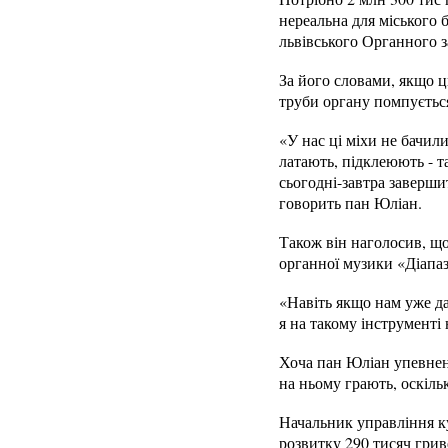
нереальна для міського б
львівського Органного з
За його словами, якщо ць
труби органу помпується
«У нас ці міхи не бачили
латають, підклеюють - т
сьогодні-завтра заверши
говорить пан Юліан.
Також він наголосив, що
органної музики «Діапаз
«Навіть якщо нам уже да
я на такому інструменті
Хоча пан Юліан упевнен
на ньому грають, оскільк
Начальник управління ку
розвитку 290 тисяч грив