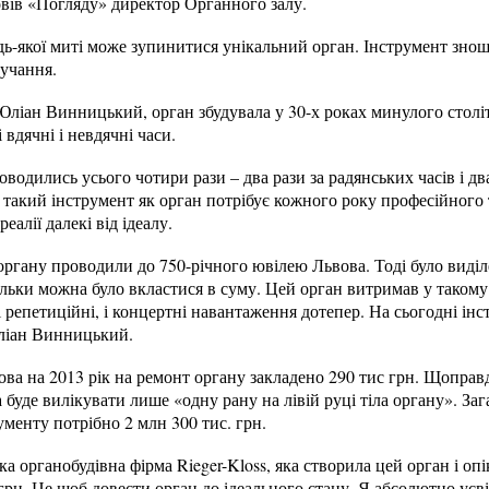
овів «Погляду» директор Органного залу.
ь-якої миті може зупинитися унікальний орган. Інструмент знош
учання.
ліан Винницький, орган збудувала у 30-х роках минулого столітт
 вдячні і невдячні часи.
водились усього чотири рази – два рази за радянських часів і дв
і такий інструмент як орган потрібує кожного року професійного 
алії далекі від ідеалу.
ргану проводили до 750-річного ювілею Львова. Тоді було виділ
льки можна було вкластися в суму. Цей орган витримав у такому
 репетиційні, і концертні навантаження дотепер. На сьогодні ін
Юліан Винницький.
ва на 2013 рік на ремонт органу закладено 290 тис грн. Щоправд
уде вилікувати лише «одну рану на лівій руці тіла органу». Зага
ументу потрібно 2 млн 300 тис. грн.
а органобудівна фірма Rieger-Kloss, яка створила цей орган і опі
грн. Це щоб довести орган до ідеального стану. Я абсолютно усв