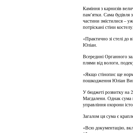
Каміння з карнизів вели
пам’ятки. Сама будівля 
частини змістилися – уж
потріскані стіни костелу
«Практично зі стелі до 
Юліан.
Всередині Органного зал
плями від вологи, подек
«Якщо стінопис ще нормал
пошкодження Юліан Ви
У бюджеті розвитку на 2
Магдалени. Однак сума н
управління охорони іст
Загалом ця сума є крапл
«Всю документацію, вкл