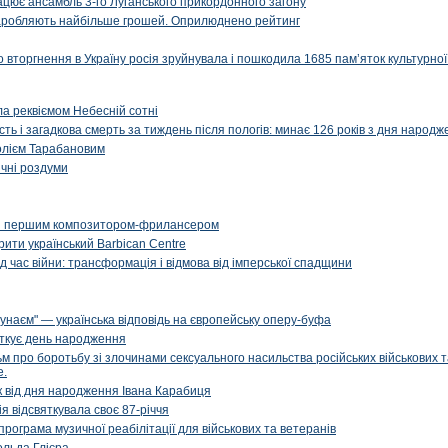
рацює ансамбль 3-го Луганського прикордонного загону
і заробляють найбільше грошей. Оприлюднено рейтинг
вторгнення в Україну росія зруйнувала і пошкодила 1685 пам’яток культурної
ала реквіємом Небесній сотні
сть і загадкова смерть за тиждень після пологів: минає 126 років з дня народ
олієм Тарабановим
чні роздуми
и першим композитором-фрилансером
рити український Barbican Centre
д час війни: трансформація і відмова від імперської спадщини
унаєм" — українська відповідь на європейську оперу-буфа
яткує день народження
м про боротьбу зі злочинами сексуального насильства російських військових 
е.
ік від дня народження Івана Карабиця
я відсвяткувала своє 87-річчя
програма музичної реабілітації для військових та ветеранів