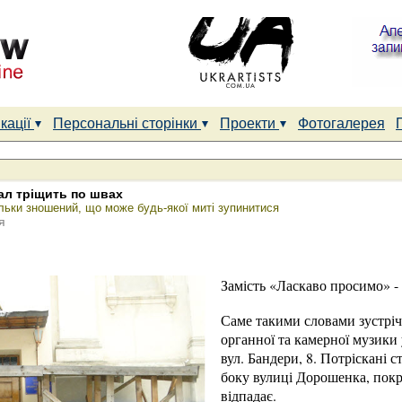
кації
Персональні сторінки
Проекти
Фотогалерея
ал тріщить по швах
льки зношений, що може будь-якої миті зупинитися
я
Замість «Ласкаво просимо» -
Саме такими словами зустріча
органної та камерної музики
вул. Бандери, 8. Потріскані с
боку вулиці Дорошенка, покр
відпадає.