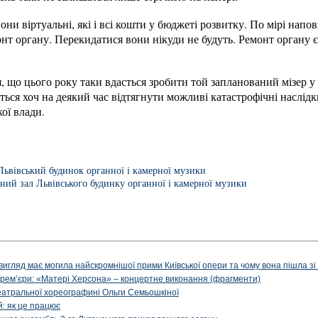
они віртуальні, які і всі кошти у бюджеті розвитку. По мірі нап
онт органу. Перекидатися вони нікуди не будуть. Ремонт органу є
, що цього року таки вдасться зробити той запланований мізер у
ься хоч на деякий час відтягнути можливі катастрофічні наслідк
ої влади.
Львівський будинок органної і камерної музики
ний зал Львівського будинку органної і камерної музики
вигляд має могила найскромнішої прими Київської опери та чому вона пішла зі с
ї прем’єри: «Матері Херсона» – концертне виконання (фрагменти)
театральної хореографині Ольги Семьошкіної
: як це працює