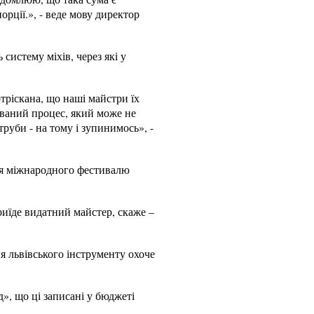
орції.», - веде мову директор
систему міхів, через які у
.
отріскана, що наші майстри їх
ований процес, який може не
руби - на тому і зупинимось», -
ння міжнародного фестивалю
иїде видатний майстер, скаже –
 львівського інструменту охоче
», що ці записані у бюджеті