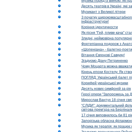
Музика поряд із війною: як п
Десять театрів в Україні, як
Музикант з Великої літери
З початку широкомасштабного 
інфраструктури!
Коріння ідентичности
Як пісня "Гей, пливе кача" ст
Злидні, неймовірна популярні
Фортепіанна подорож з Анат
«Шопеніана» - балетно-поети
Вітання Євгенові Савчуку!
Згадуємо Діану Петриненко
Чому Моцарта можна вважат
Кінець епохи Костелу. Як ство
ПОГЛЯД: Український балет пі
Корифей української музики
Десять нових симфоній за рік
Герої опери "Запорожець за Д
Мирослав Вантух 18 січня св
“СЛІДИ”: документальний філь
світова прем’єра на Берлінал
17 січня виповнилось би 81 р
Запорізька обласна філармоні
Музика як терапія: як працює 