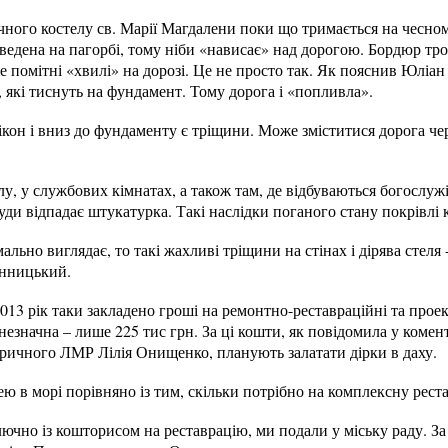
чного костелу св. Марії Магдалени поки що тримається на чесном
зведена на пагорбі, тому ніби «нависає» над дорогою. Бордюр тро
е помітні «хвилі» на дорозі. Це не просто так. Як пояснив Юліа
, які тиснуть на фундамент. Тому дорога і «попливла».
вікон і вниз до фундаменту є тріщини. Може зміститися дорога чер
у, у службових кімнатах, а також там, де відбуваються богослужін
уди відпадає штукатурка. Такі наслідки поганого стану покрівлі 
ьно виглядає, то такі жахливі тріщини на стінах і дірява стеля -
нницький.
013 рік таки закладено гроші на ремонтно-реставраційні та проек
езначна – лише 225 тис грн. За ці кошти, як повідомила у комен
оричного ЛМР Лілія Онищенко, планують залатати дірки в даху.
ею в морі порівняно із тим, скільки потрібно на комплексну рест
ючно із кошторисом на реставрацію, ми подали у міську раду. З