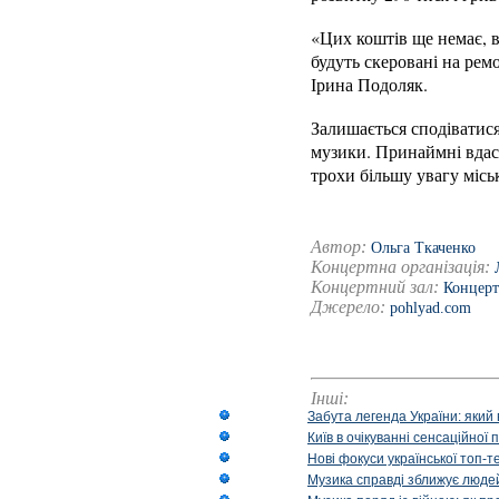
«Цих коштів ще немає, в
будуть скеровані на рем
Ірина Подоляк.
Залишається сподіватися
музики. Принаймні вдаст
трохи більшу увагу міськ
Автор:
Ольга Ткаченко
Концертна організація:
Концертний зал:
Концерт
Джерело:
pohlyad.com
Інші:
Забута легенда України: який 
Київ в очікуванні сенсаційно
Нові фокуси української топ-
Музика справді зближує людей