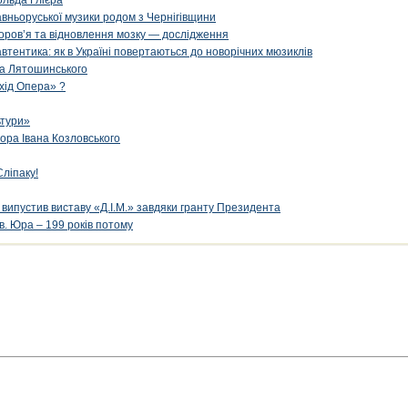
ольда Глієра
авньоруської музики родом з Чернігівщини
оров’я та відновлення мозку — дослідження
 автентика: як в Україні повертаються до новорічних мюзиклів
са Лятошинського
Схід Опера» ?
ьтури»
ора Івана Козловського
ліпаку!
випустив виставу «Д.І.М.» завдяки гранту Президента
в. Юра – 199 років потому