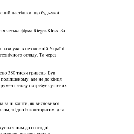
ений настільки, що будь-якої
я чеська фірма Rieger-Kloss. За
а рази уже в незалежній Україні.
технічного огляду. Та через
ено 380 тисяч гривень. Був
 поліпшеному, але не до кінця
струмент знову потребує суттєвих
а за ці кошти, як висловився
лом, згідно із кошторисом, для
кується ним до сьогодні.
ідомлюю, що така сума є