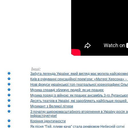
Інші:
Забута легенда України: який вигляд має могила найскромніш
Київ в очікуванні сенсаційної прем’єри: «Матері Херсона» 
Нові фокуси української топ-театральної хореографині Оль
Музика справді зближує людей: як це працює
Музика поряд із війною: як працює ансамбль 3-го Лугансько
Десять театрів в Україні, які заробляють найбільше гроше
Музикант з Великої літери
З початку широкомасштабного вторгнення в Україну росія з
інфраструктури!
Коріння ідентичности
Як пісня "Гей, пливе кача" стала реквіємом Небесній сотні