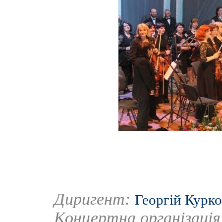
Диригент:
Георгій Курк
Концертна організаці