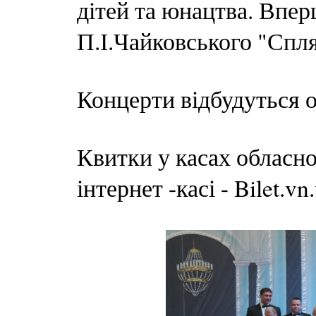
дітей та юнацтва. Впер
П.І.Чайковського "Спля
Концерти відбудуться о 
Квитки у касах обласної
інтернет -касі - Bilet.vn.