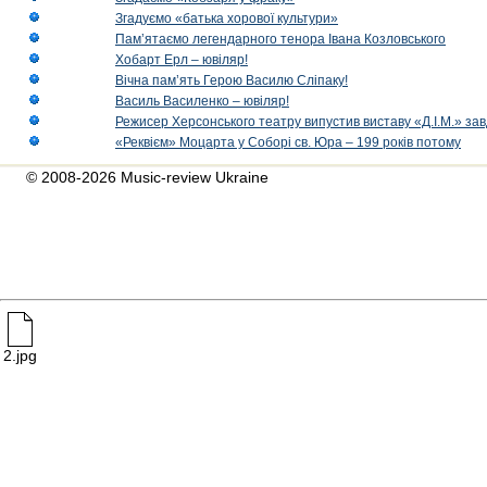
Згадуємо «батька хорової культури»
Пам’ятаємо легендарного тенора Івана Козловського
Хобарт Ерл – ювіляр!
Вічна пам’ять Герою Василю Сліпаку!
Василь Василенко – ювіляр!
Режисер Херсонського театру випустив виставу «Д.І.М.» за
«Реквієм» Моцарта у Соборі св. Юра – 199 років потому
© 2008-2026 Music-review Ukraine
2.jpg