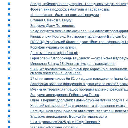
Злидні, неймовірна популярність і загадкова смерть за тиж
Фортепіанна подорож з Анатолієм Тарабановим
«Шопеніана» - балетно-поетичні роздуми
Вітання Євгенові Савчуку!
Згадуємо Діану Петриненко
Чому Моцарта можна вважати першим композитором-фри
Кінець епохи Костелу. Як створити український Barbican Cen
ПОГЛЯД: Український балет під час війни: трансформація і 
Корифей української музики
Десять нових симфоній за рік
Герої опери "Запорожець за Дунаєм" — українська відповід
Мирослав Вантух 18 січня святкує день народження
“СЛІДИ”: документальний фільм про боротьбу зі злочинами 
світова прем’єра на Берлінале.
17 січня виповнилось би 81 рік від дня народження Івана К
Запорізька обласна філармонія відсвяткувала своє 87-річчя
Музика як терапія: як працює програма музичної реабілітаці
Згадуємо легендарного Рейнгольда Глієра
Один із перших дослідників давньоруської музики родом з 
Хоровий спів корисний для здоров’я та відновлення мозку
Легенди і нові зірки, гумор та автентика: як в Україні пове
Згадуємо легендарного Бориса Лятошинського
Чим відзначився 2025 рік у «Схід Опера» ?
Згадаємо «Кобзаря у фраку»