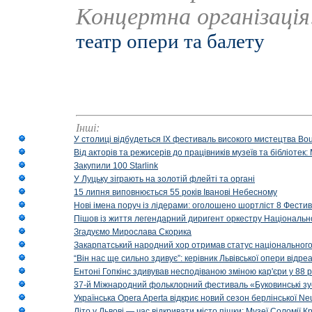
Концертна організаці
театр опери та балету
Інші:
У столиці відбудеться IX фестиваль високого мистецтва Bouq
Від акторів та режисерів до працівників музеїв та бібліоте
Закупили 100 Starlink
У Луцьку зіграють на золотій флейті та органі
15 липня виповнюється 55 років Іванові Небесному
Нові імена поруч із лідерами: оголошено шортліст 8 Фест
Пішов із життя легендарний диригент оркестру Національн
Згадуємо Мирослава Скорика
Закарпатський народний хор отримав статус національног
“Він нас ще сильно здивує”: керівник Львівської опери відр
Ентоні Гопкінс здивував несподіваною зміною кар'єри у 88 ро
37-й Міжнародний фольклорний фестиваль «Буковинські зус
Українська Opera Aperta відкриє новий сезон берлінської Ne
Літо у Львові — час відкривати місто пішки: Музеї Соломії