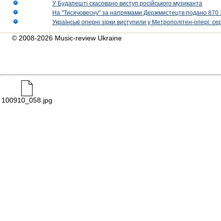
У Будапешті скасовано виступ російського музиканта
На "Тисячовесну" за напрямами Держмистецтв подано 870 за
Українські оперні зірки виступили у Метрополітен-опері: с
© 2008-2026 Music-review Ukraine
100910_058.jpg