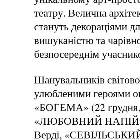
театру. Велична архіте
стануть декораціями дл
вишуканістю та чарівн
безпосереднім учасник
Шанувальників світової
улюбленими героями о
«БОГЕМА» (22 грудня, 
«ЛЮБОВНИЙ НАПІЙ» Г
Верді, «СЕВІЛЬСЬКИЙ