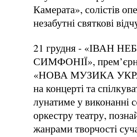
Камерата», солістів оп
незабутні святкові відч
21 грудня - «ІВАН Н
СИМФОНІЇ», прем’єрна
«НОВА МУЗИКА УКРАЇ
на концерті та спілкув
лунатиме у виконанні с
оркестру театру, позна
жанрами творчості суч