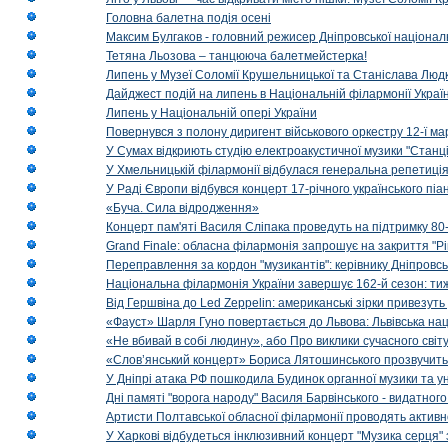
Головна балетна подія осені
Максим Булгаков - головний режисер Дніпровської націонал
Тетяна Льозова – танцююча балетмейстерка!
Липень у Музеї Соломії Крушельницької та Станіслава Людк
Дайджест подій на липень в Національній філармонії Украї
Липень у Національній опері України
Повернувся з полону диригент військового оркестру 12-ї ма
У Сумах відкриють студію електроакустичної музики "Станці
У Хмельницькій філармонії відбулася генеральна репетиці
У Раді Європи відбувся концерт 17-річного українського пі
«Буча. Сила відродження»
Концерт пам'яті Василя Сліпака проведуть на підтримку 80
Grand Finale: обласна філармонія запрошує на закриття "Р
Переправлення за кордон "музикантів": керівнику Дніпровсь
Національна філармонія України завершує 162-й сезон: ти
Від Гершвіна до Led Zeppelin: американські зірки привезуть
«Фауст» Шарля Гуно повертається до Львова: Львівська на
«Не вбивай в собі людину», або Про виклики сучасного світ
«Слов’янський концерт» Бориса Лятошинського прозвучить
У Дніпрі атака РФ пошкодила Будинок органної музики та у
Дні памяті "ворога народу" Василя Барвінського - видатного
Артисти Полтавської обласної філармонії проводять активно
У Харкові відбудеться інклюзивний концерт "Музика серця" 