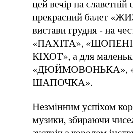
цей вечір на славетній
прекрасний балет «ЖИЗ
вистави грудня - на чес
«ПАХІТА», «ШОПЕНІ
КІХОТ», а для маленьк
«ДЮЙМОВОНЬКА», «
ШАПОЧКА».
Незмінним успіхом кор
музики, збираючи чисел
зустріч з королем інст