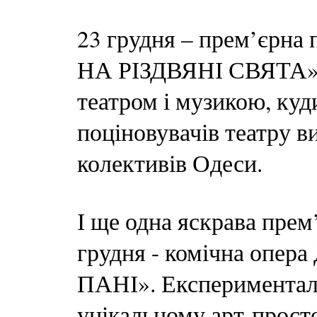
23 грудня – прем’єр
НА РІЗДВЯНІ СВЯТА» 
театром і музикою, ку
поціновувачів театру в
колективів Одеси.
І ще одна яскрава прем
грудня - комічна опе
ПАНІ». Експерименталь
унікальному арт-просто