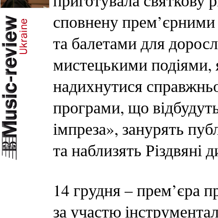
приготувала святкову р
сповнену прем’єрними
та балетами для доросл
мистецькими подіями, 
надихнутися справжньо
програми, що відбудут
імпреза», занурять пуб
та наблизять Різдвяні д
14 грудня – прем’єр
за участю інструмента