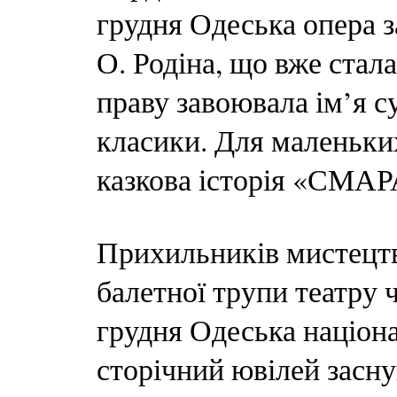
грудня Одеська опера
О. Родіна, що вже стал
праву завоювала ім’я с
класики. Для маленьки
казкова історія «СМ
Прихильників мистецтв
балетної трупи театру ч
грудня Одеська націон
сторічний ювілей засну