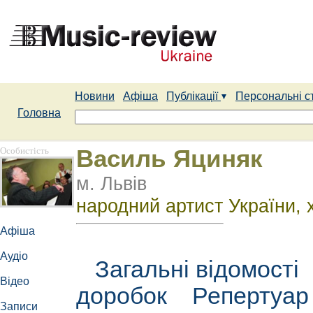
Новини
Афіша
Публікації
Персональні с
Головна
Особистість
Василь Яциняк
м. Львів
народний артист України,
Афіша
Аудіо
Загальні відомості
Відео
доробок
Репертуа
Записи