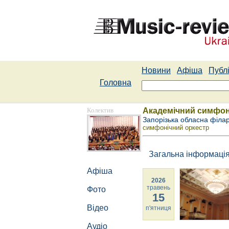
Новини
Афіша
Публі
Головна
Колектив
Академічний симфоні
Запорізька обласна філа
симфонічний оркестр
Загальна інформаці
Афіша
2026
травень
Фото
15
Відео
п'ятниця
Аудіо