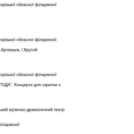
порізької обласної філармонії
порізької обласної філармонії
.Артємьєв, І.Крутой
порізької обласної філармонії
ГОДА". Концерти для скрипки з
ський музично-драматичний театр
філармонії