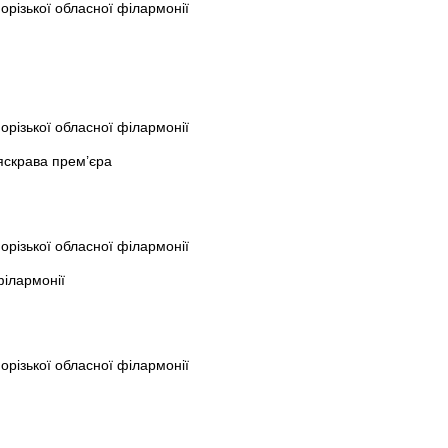
порізької обласної філармонії
порізької обласної філармонії
 яскрава прем’єра
порізької обласної філармонії
філармонії
порізької обласної філармонії