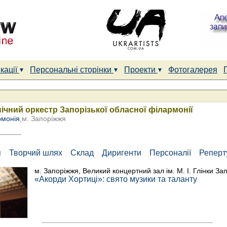
кації
Персональні сторінки
Проекти
Фотогалерея
чний оркестр Запорізької обласної філармонії
рмонія
,м. Запоріжжя
я
Творчий шлях
Склад
Диригенти
Персоналії
Репер
м. Запоріжжя, Великий концертний зал ім. М. І. Глінки За
«Акорди Хортиці»: свято музики та таланту