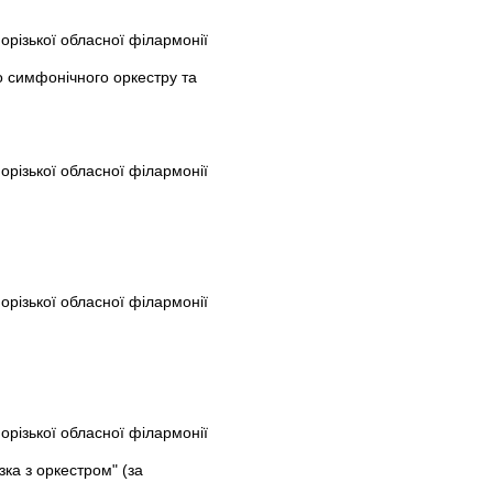
порізької обласної філармонії
о симфонічного оркестру та
порізької обласної філармонії
порізької обласної філармонії
порізької обласної філармонії
ка з оркестром" (за