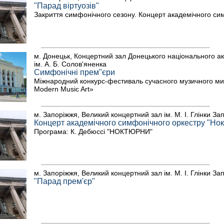
"Парад віртуозів"
Закриття симфонічного сезону. Концерт академічного си
м. Донецьк, Концертний зал Донецького національного ак
ім. А. Б. Солов'яненка
Симфонічні прем"єри
Міжнародний конкурс-фестиваль сучасного музичного ми
Modern Music Art»
м. Запоріжжя, Великий концертний зал ім. М. І. Глінки За
Концерт академічного симфонічного оркестру "Но
Програма: К. Дебюссі "НОКТЮРНИ"
м. Запоріжжя, Великий концертний зал ім. М. І. Глінки За
"Парад прем'єр"