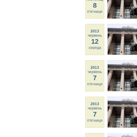
8
п'ятниця
2013
червень
12
середа
2013
червень
7
п'ятниця
2013
червень
7
п'ятниця