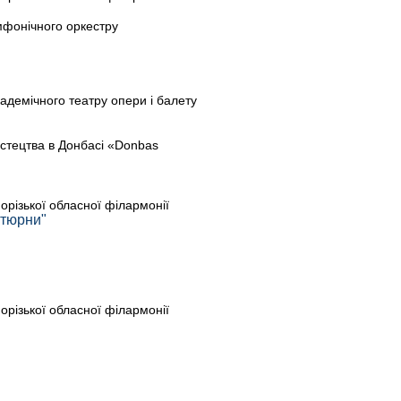
мфонічного оркестру
адемічного театру опери і балету
стецтва в Донбасі «Donbas
порізької обласної філармонії
ктюрни"
порізької обласної філармонії