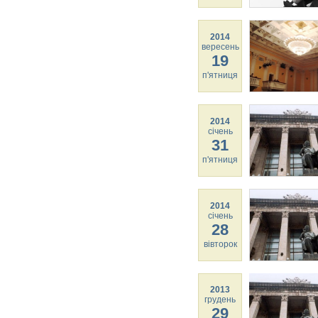
2014
вересень
19
п'ятниця
2014
січень
31
п'ятниця
2014
січень
28
вівторок
2013
грудень
29