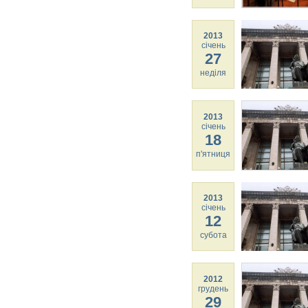
2013
січень
27
неділя
2013
січень
18
п'ятниця
2013
січень
12
субота
2012
грудень
29