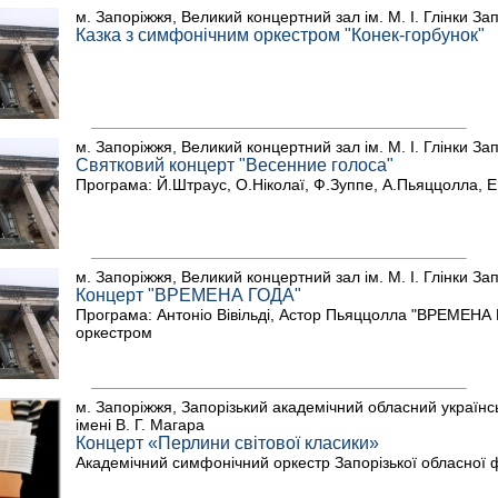
м. Запоріжжя, Великий концертний зал ім. М. І. Глінки За
Казка з симфонічним оркестром "Конек-горбунок"
м. Запоріжжя, Великий концертний зал ім. М. І. Глінки За
Святковий концерт "Весенние голоса"
Програма: Й.Штраус, О.Ніколаї, Ф.Зуппе, А.Пьяццолла, Е
м. Запоріжжя, Великий концертний зал ім. М. І. Глінки За
Концерт "ВРЕМЕНА ГОДА"
Програма: Антоніо Вівільді, Астор Пьяццолла "ВРЕМЕНА 
оркестром
м. Запоріжжя, Запорізький академічний обласний україн
імені В. Г. Магара
Концерт «Перлини світової класики»
Академічний симфонічний оркестр Запорізької обласної 