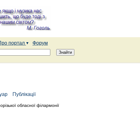
Про портал
Форум
туар
Публікації
порізької обласної філармонії