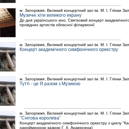
м. Запоріжжя, Великий концертний зал ім. М. І. Глінки За
Музичні хіти великого екрану
До дня українського кіно. Святковий концерт академічног
провідних артистів обласної філармонії
м. Запоріжжя, Великий концертний зал ім. М. І. Глінки За
Концерт академічного симфонічного оркестру
м. Запоріжжя, Великий концертний зал ім. М. І. Глінки За
Тутті - це Я разом з Музикою
м. Запоріжжя, Великий концертний зал ім. М. І. Глінки За
"Снігова королева"
Концерт академічного симфонічного оркестру з циклу "Каз
однойменною казкою Г. Х. Андерсена)