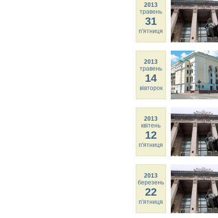
2013
травень
31
п'ятниця
2013
травень
14
вівторок
2013
квітень
12
п'ятниця
2013
березень
22
п'ятниця