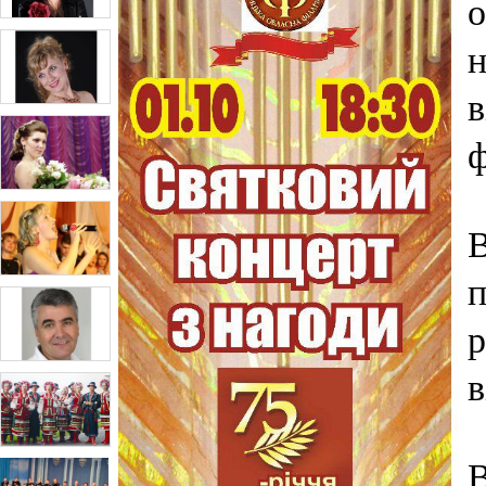
о
н
в
ф
В
п
р
в
В