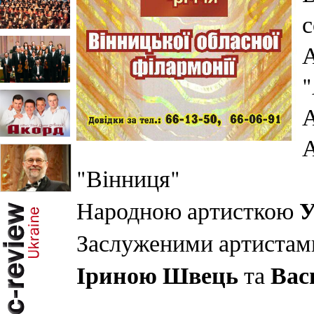
с
А
"
А
А
"Вінниця"
У
Народною артисткою
Заслуженими артистам
Іриною Швець
Вас
та