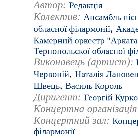
Автор:
Редакція
Колектив:
Ансамбль пісн
,
обласної філармонії
Акаде
Камерний оркестр "Арката
Тернопольскої обласної фі
Виконавець (артист):
,
Червоній
Наталія Ланове
,
Швець
Василь Король
Диригент:
Георгій Курк
Концертна організаці
Концертний зал:
Концер
філармонії