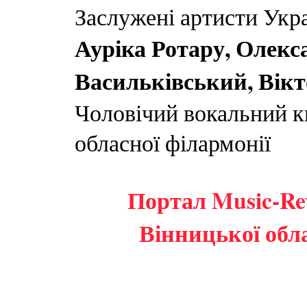
Заслужені артисти Укра
Ауріка Ротару, Олек
Васильківський, Вік
Чоловічий вокальний к
обласної філармонії
Портал Music-Rev
Вінницької обла