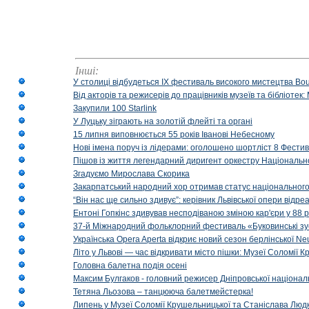
Інші:
У столиці відбудеться IX фестиваль високого мистецтва Bouq
Від акторів та режисерів до працівників музеїв та бібліоте
Закупили 100 Starlink
У Луцьку зіграють на золотій флейті та органі
15 липня виповнюється 55 років Іванові Небесному
Нові імена поруч із лідерами: оголошено шортліст 8 Фест
Пішов із життя легендарний диригент оркестру Національн
Згадуємо Мирослава Скорика
Закарпатський народний хор отримав статус національног
“Він нас ще сильно здивує”: керівник Львівської опери відр
Ентоні Гопкінс здивував несподіваною зміною кар'єри у 88 ро
37-й Міжнародний фольклорний фестиваль «Буковинські зус
Українська Opera Aperta відкриє новий сезон берлінської Ne
Літо у Львові — час відкривати місто пішки: Музеї Соломії
Головна балетна подія осені
Максим Булгаков - головний режисер Дніпровської націонал
Тетяна Льозова – танцююча балетмейстерка!
Липень у Музеї Соломії Крушельницької та Станіслава Людк