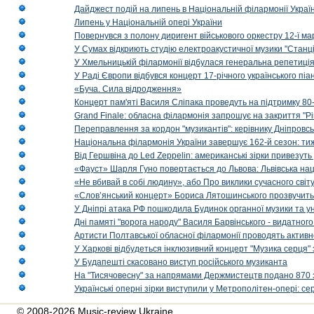
Дайджест подій на липень в Національній філармонії Украї
Липень у Національній опері України
Повернувся з полону диригент військового оркестру 12-ї ма
У Сумах відкриють студію електроакустичної музики "Станці
У Хмельницькій філармонії відбулася генеральна репетиці
У Раді Європи відбувся концерт 17-річного українського пі
«Буча. Сила відродження»
Концерт пам'яті Василя Сліпака проведуть на підтримку 80
Grand Finale: обласна філармонія запрошує на закриття "Р
Переправлення за кордон "музикантів": керівнику Дніпровсь
Національна філармонія України завершує 162-й сезон: ти
Від Гершвіна до Led Zeppelin: американські зірки привезуть
«Фауст» Шарля Гуно повертається до Львова: Львівська на
«Не вбивай в собі людину», або Про виклики сучасного світ
«Слов’янський концерт» Бориса Лятошинського прозвучить
У Дніпрі атака РФ пошкодила Будинок органної музики та у
Дні памяті "ворога народу" Василя Барвінського - видатного
Артисти Полтавської обласної філармонії проводять активно
У Харкові відбудеться інклюзивний концерт "Музика серця" 
У Будапешті скасовано виступ російського музиканта
На "Тисячовесну" за напрямами Держмистецтв подано 870 за
Українські оперні зірки виступили у Метрополітен-опері: с
© 2008-2026 Music-review Ukraine