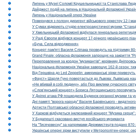
Липень у Музеї Соломії Крушельницької та Станіслава Людк
Дайджест подій на липень в Національній філармонії Украї
Липень у Національній опері України
Повернувся з полону диригент військового оркестру 12-ї ма
У Сумах відкриють студію електроакустичної музики "Станці
У Хмельницькій філармонії відбулася генеральна репетиці
У Раді Європи відбувся концерт 17-річного українського пі
«Буча. Сила відродження»
Концерт пам'яті Василя Сліпака проведуть на підтримку 80
Grand Finale: обласна філармонія запрошує на закриття "Р
Переправлення за кордон "музикантів": керівнику Дніпровсь
Національна філармонія України завершує 162-й сезон: ти
Від Гершвіна до Led Zeppelin: американські зірки привезуть
«Фауст» Шарля Гуно повертається до Львова: Львівська на
«Не вбивай в собі людину», або Про виклики сучасного світ
«Слов’янський концерт» Бориса Лятошинського прозвучить
У Дніпрі атака РФ пошкодила Будинок органної музики та у
Дні памяті "ворога народу" Василя Барвінського - видатного
Артисти Полтавської обласної філармонії проводять активно
У Харкові відбудеться інклюзивний концерт "Музика серця" 
У Будапешті скасовано виступ російського музиканта
На "Тисячовесну" за напрямами Держмистецтв подано 870 за
Українські оперні зірки виступили у Метрополітен-опері: с