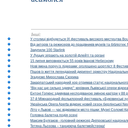
Інші:
У столиці відбудеться IX фестиваль високого мистецтва Bouq
Від акторів та режисерів до працівників музеїв та бібліоте
Закупили 100 Starlink
У Луцьку зіграють на золотій флейті та органі
15 липня виповнюється 55 років Іванові Небесному
Нові імена поруч із лідерами: оголошено шортліст 8 Фест
Пішов із життя легендарний диригент оркестру Національн
Згадуємо Мирослава Скорика
Закарпатський народний хор отримав статус національног
“Він нас ще сильно здивує”: керівник Львівської опери відр
Ентоні Гопкінс здивував несподіваною зміною кар'єри у 88 ро
37-й Міжнародний фольклорний фестиваль «Буковинські зус
Українська Opera Aperta відкриє новий сезон берлінської Ne
Літо у Львові — час відкривати місто пішки: Музеї Соломії
Головна балетна подія осені
Максим Булгаков - головний режисер Дніпровської націонал
Тетяна Льозова – танцююча балетмейстерка!