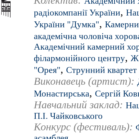
Колектив:
Академічний 
,
радіокомпанії України
Нац
,
України "Думка"
Камерни
академічна чоловіча хорова
Академічний камерний хор 
,
філармонійного центру
Ж
,
"Орея"
Струнний квартет 
Виконавець (артист):
,
Монастирська
Сергій Ков
Навчальний заклад:
Нац
П.І. Чайковського
Конкурс (фестиваль):
асамблея