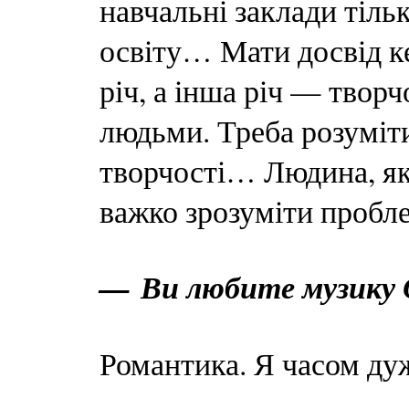
навчальні заклади тіль
освіту… Мати досвід к
річ, а інша річ — твор
людьми. Треба розуміти 
творчості… Людина, яка
важко зрозуміти пробл
— Ви любите музику 
Романтика. Я часом ду