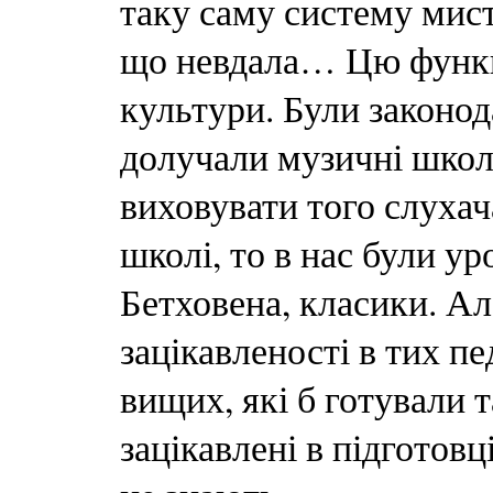
таку саму систему мист
що невдала… Цю функці
культури. Були законода
долучали музичні школ
виховувати того слухач
школі, то в нас були у
Бетховена, класики. Ал
зацікавленості в тих п
вищих, які б готували т
зацікавлені в підготовц