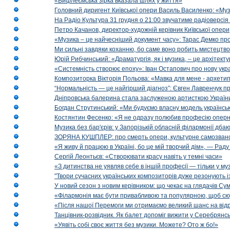
«Вифлеємська зірка вказала шлях у життя»
Головний диригент Київської опери Василь Василенко: «Муз
На Радіо Культура 31 грудня о 21:00 звучатиме радіоверсія 
Петро Качанов, директор-художній керівник Київської опери
«Музика – це найчесніший документ часу»: Тарас Демко про х
Ми сильні завдяки коханню, бо саме воно робить мистецтво
Юрій Рибчинський: «Драматургія, як і музика, – це архітект
«Системність створює епоху»: Іван Остапович про нову укра
Композиторка Вікторія Польова: «Мавка для мене - архетип м
“Нормальність — це найгірший діагноз”: Євген Лавренчук пр
Дніпровська балерина стала заслуженою артисткою Україн
Богдан Струтинський: «Ми будуємо власну модель українсь
Костянтин Фесенко: «Я не одразу полюбив професію опер
Музика без бар'єрів: у Запорізькій обласній філармонії дбаю
ЗОРЯНА КУШПЛЕР: про смерть опери, культурне самозванст
«Я живу й працюю в Україні, бо це мій творчий дім», — Раду
Сергій Леонтьєв: «Створювати красу навіть у темні часи»
«З дитинства не уявляв себе в іншій професії — тільки у му
"Твори сучасних українських композиторів дуже резонують і
У новий сезон з новим керівником: що чекає на глядачів Сум
«Філармонія має бути привабливою та популярною, щоб сю
«Після нашої Перемоги ми отримаємо великий шанс на від
Танцівник-розвідник. Як балет допоміг вижити у Серебрянсь
«Уявіть собі своє життя без музики. Можете? Ото ж бо!»