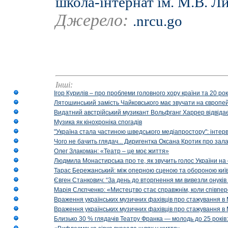
школа-інтернат ім. М.В. Л
Джерело:
.nrcu.go
Інші:
Ігор Курилів – про проблеми головного хору країни та 20 ро
Лятошинський замість Чайковського має звучати на європейс
Видатний австрійський музикант Вольфганг Харрер відвідає
Музика як кінохроніка спогадів
"Україна стала частиною шведського медіапростору": інтерв
Чого не бачить глядач... Диригентка Оксана Кротик про зал
Олег Злакоман: «Театр – це моє життя»
Людмила Монастирська про те, як звучить голос України на 
Тарас Бережанський: між оперною сценою та обороною київ
Євген Станкович: “За день до вторгнення ми вивезли онуків
Марія Слєпченко: «Мистецтво стає справжнім, коли співпе
Враження українських музичних фахівців про стажування в 
Враження українських музичних фахівців про стажування в
Близько 30 % глядачів Театру Франка — молодь до 25 років