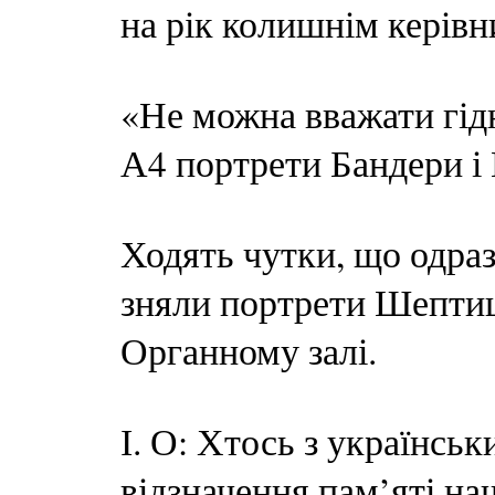
на рік колишнім керівн
«Не можна вважати гід
А4 портрети Бандери і
Ходять чутки, що одраз
зняли портрети Шептиць
Органному залі.
І. О: Хтось з українськ
відзначення пам’яті на