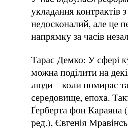
укладання контрактів з
недосконалий, але це п
напрямку за часів неза
Тарас Демко: У сфері к
можна поділити на декі
люди – коли помирає т
середовище, епоха. Та
Ґерберта фон Караяна 
ред.), Євгенія Мравінсь