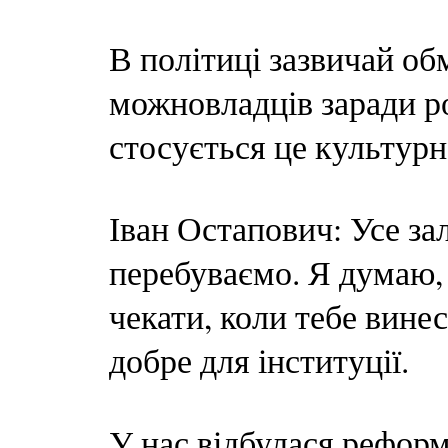
В політиці зазвичай о
можновладців заради ро
стосується це культурн
Іван Остапович: Усе за
перебуваємо. Я думаю, 
чекати, коли тебе вине
добре для інституції.
У нас відбулася реформ