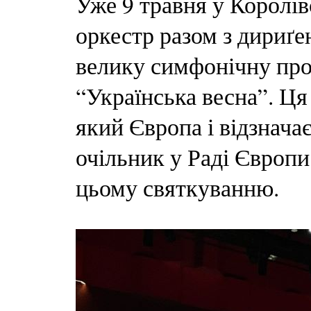
Уже 9 травня у Королі
оркестр разом з дириґ
велику симфонічну про
“Українська весна”. Ц
який Європа і відзначає
очільник у Раді Європи 
цьому святкуванню.