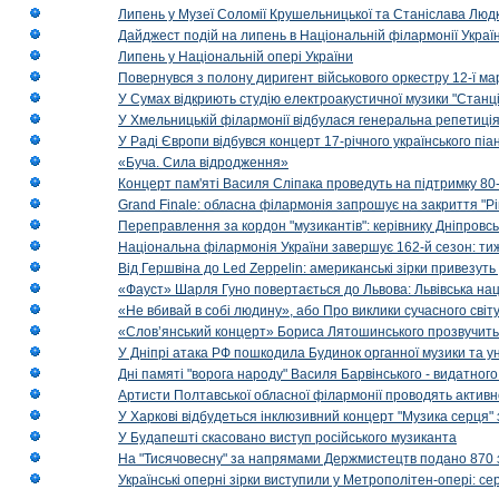
Липень у Музеї Соломії Крушельницької та Станіслава Людк
Дайджест подій на липень в Національній філармонії Украї
Липень у Національній опері України
Повернувся з полону диригент військового оркестру 12-ї ма
У Сумах відкриють студію електроакустичної музики "Станці
У Хмельницькій філармонії відбулася генеральна репетиці
У Раді Європи відбувся концерт 17-річного українського пі
«Буча. Сила відродження»
Концерт пам'яті Василя Сліпака проведуть на підтримку 80
Grand Finale: обласна філармонія запрошує на закриття "Р
Переправлення за кордон "музикантів": керівнику Дніпровсь
Національна філармонія України завершує 162-й сезон: ти
Від Гершвіна до Led Zeppelin: американські зірки привезуть
«Фауст» Шарля Гуно повертається до Львова: Львівська на
«Не вбивай в собі людину», або Про виклики сучасного світ
«Слов’янський концерт» Бориса Лятошинського прозвучить
У Дніпрі атака РФ пошкодила Будинок органної музики та у
Дні памяті "ворога народу" Василя Барвінського - видатного
Артисти Полтавської обласної філармонії проводять активно
У Харкові відбудеться інклюзивний концерт "Музика серця" 
У Будапешті скасовано виступ російського музиканта
На "Тисячовесну" за напрямами Держмистецтв подано 870 за
Українські оперні зірки виступили у Метрополітен-опері: с