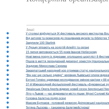
Інші:
У столиці відбудеться IX фестиваль високого мистецтва Bouq
Від акторів та режисерів до працівників музеїв та бібліоте
Закупили 100 Starlink
У Луцьку зіграють на золотій флейті та органі
15 липня виповнюється 55 років Іванові Небесному
Нові імена поруч із лідерами: оголошено шортліст 8 Фест
Пішов із життя легендарний диригент оркестру Національн
Згадуємо Мирослава Скорика
Закарпатський народний хор отримав статус національног
“Він нас ще сильно здивує”: керівник Львівської опери відр
Ентоні Гопкінс здивував несподіваною зміною кар'єри у 88 ро
37-й Міжнародний фольклорний фестиваль «Буковинські зус
Українська Opera Aperta відкриє новий сезон берлінської Ne
Літо у Львові — час відкривати місто пішки: Музеї Соломії
Головна балетна подія осені
Максим Булгаков - головний режисер Дніпровської націонал
Тетяна Льозова – танцююча балетмейстерка!