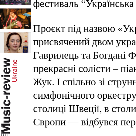
фестиваль “Українська 
Проєкт під назвою «Ук
присвячений двом укра
Гаврилець та Богдані 
прекрасні солісти – пі
Жук. І спільно зі стр
симфонічного оркестру 
столиці Швеції, в столи
Європи — відбувся пер