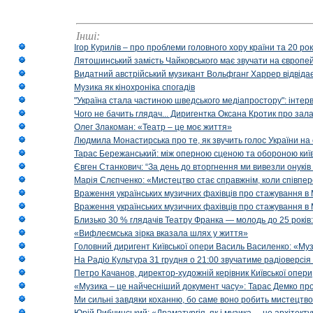
Інші:
Ігор Курилів – про проблеми головного хору країни та 20 ро
Лятошинський замість Чайковського має звучати на європейс
Видатний австрійський музикант Вольфганг Харрер відвідає
Музика як кінохроніка спогадів
"Україна стала частиною шведського медіапростору": інтерв
Чого не бачить глядач... Диригентка Оксана Кротик про зал
Олег Злакоман: «Театр – це моє життя»
Людмила Монастирська про те, як звучить голос України на 
Тарас Бережанський: між оперною сценою та обороною київ
Євген Станкович: “За день до вторгнення ми вивезли онуків
Марія Слєпченко: «Мистецтво стає справжнім, коли співпе
Враження українських музичних фахівців про стажування в 
Враження українських музичних фахівців про стажування в
Близько 30 % глядачів Театру Франка — молодь до 25 років
«Вифлеємська зірка вказала шлях у життя»
Головний диригент Київської опери Василь Василенко: «Муз
На Радіо Культура 31 грудня о 21:00 звучатиме радіоверсія 
Петро Качанов, директор-художній керівник Київської опери
«Музика – це найчесніший документ часу»: Тарас Демко про х
Ми сильні завдяки коханню, бо саме воно робить мистецтво