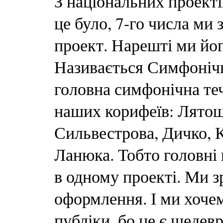
З національних проекті
це було, 7-го числа ми
проект. Нарешті ми йог
Називається Симфонічн
головна симфонічна теч
наших корифеїв: Лятош
Сильвестрова, Дичко, 
Ланюка. Тобто головні 
в одному проекті. Ми з
оформлення. І ми хоче
публіки, бо це є шедевр