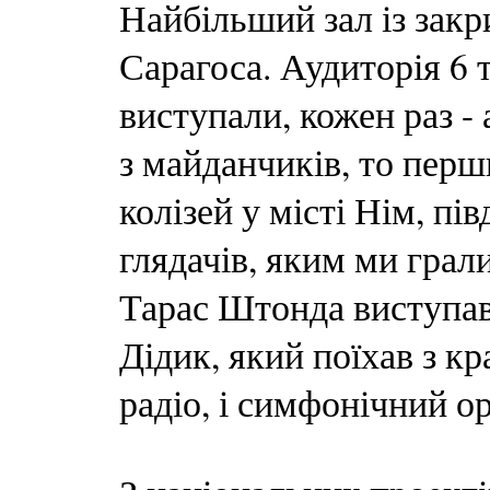
Найбільший зал із закри
Сарагоса. Аудиторія 6 
виступали, кожен раз -
з майданчиків, то пер
колізей у місті Нім, пі
глядачів, яким ми грал
Тарас Штонда виступав 
Дідик, який поїхав з кр
радіо, і симфонічний о