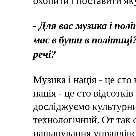
охопити і поставити я
- Для вас музика і пол
має в бути в політиці
речі?
Музика і нація - це сто 
нація - це сто відсоткі
досліджуємо культурний
технологічний. От так 
нашарування управлінс