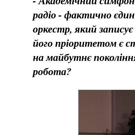
- Академічний симфон
радіо - фактично єди
оркестр, який записує
його пріоритетом є ст
на майбутнє покоління
робота?