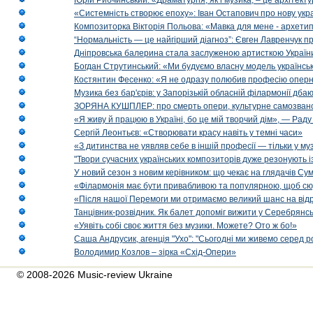
Юрій Рибчинський: «Драматургія, як і музика, – це архітект
«Системність створює епоху»: Іван Остапович про нову укра
Композиторка Вікторія Польова: «Мавка для мене - архетип м
“Нормальність — це найгірший діагноз”: Євген Лавренчук пр
Дніпровська балерина стала заслуженою артисткою Україн
Богдан Струтинський: «Ми будуємо власну модель українсь
Костянтин Фесенко: «Я не одразу полюбив професію опер
Музика без бар'єрів: у Запорізькій обласній філармонії дбаю
ЗОРЯНА КУШПЛЕР: про смерть опери, культурне самозванст
«Я живу й працюю в Україні, бо це мій творчий дім», — Раду
Сергій Леонтьєв: «Створювати красу навіть у темні часи»
«З дитинства не уявляв себе в іншій професії — тільки у му
"Твори сучасних українських композиторів дуже резонують і
У новий сезон з новим керівником: що чекає на глядачів Сум
«Філармонія має бути привабливою та популярною, щоб сю
«Після нашої Перемоги ми отримаємо великий шанс на від
Танцівник-розвідник. Як балет допоміг вижити у Серебрянсь
«Уявіть собі своє життя без музики. Можете? Ото ж бо!»
Саша Андрусик, агенція "Ухо": "Сьогодні ми живемо серед р
Володимир Козлов – зірка «Схід-Опери»
© 2008-2026 Music-review Ukraine