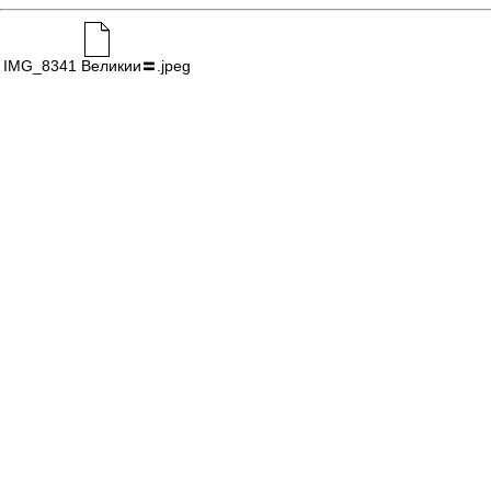
IMG_8341 Великии〓.jpeg