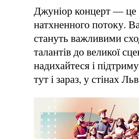
Джуніор концерт — це 
натхненного потоку. Ва
стануть важливими сх
талантів до великої сце
надихайтеся і підтрим
тут і зараз, у стінах Ль