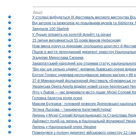
Інші:
У столиці відбудеться IX фестиваль високого мистецтва Bouq
Від акторів та режисерів до працівників музеїв та бібліоте
Закупили 100 Starlink
У Луцьку зіграють на золотій флейті та органі
15 липня виповнюється 55 років Іванові Небесному
Нові імена поруч із лідерами: оголошено шортліст 8 Фест
Пішов із життя легендарний диригент оркестру Національн
Згадуємо Мирослава Скорика
Закарпатський народний хор отримав статус національног
“Він нас ще сильно здивує”: керівник Львівської опери відр
Ентоні Гопкінс здивував несподіваною зміною кар'єри у 88 ро
37-й Міжнародний фольклорний фестиваль «Буковинські зус
Українська Opera Aperta відкриє новий сезон берлінської Ne
Літо у Львові — час відкривати місто пішки: Музеї Соломії
Головна балетна подія осені
Максим Булгаков - головний режисер Дніпровської націонал
Тетяна Льозова – танцююча балетмейстерка!
Липень у Музеї Соломії Крушельницької та Станіслава Людк
Дайджест подій на липень в Національній філармонії Украї
Липень у Національній опері України
Повернувся з полону диригент військового оркестру 12-ї ма