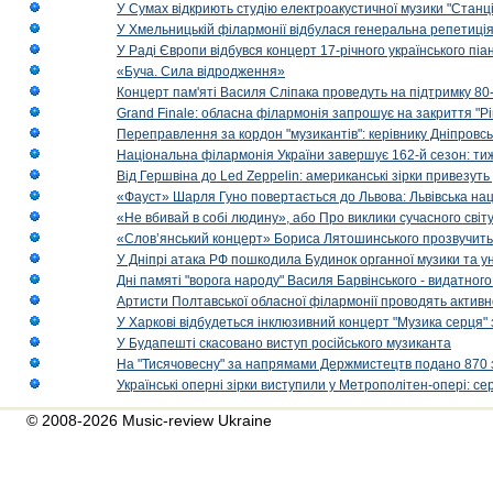
У Сумах відкриють студію електроакустичної музики "Станці
У Хмельницькій філармонії відбулася генеральна репетиці
У Раді Європи відбувся концерт 17-річного українського пі
«Буча. Сила відродження»
Концерт пам'яті Василя Сліпака проведуть на підтримку 80
Grand Finale: обласна філармонія запрошує на закриття "Р
Переправлення за кордон "музикантів": керівнику Дніпровсь
Національна філармонія України завершує 162-й сезон: ти
Від Гершвіна до Led Zeppelin: американські зірки привезуть
«Фауст» Шарля Гуно повертається до Львова: Львівська на
«Не вбивай в собі людину», або Про виклики сучасного світ
«Слов’янський концерт» Бориса Лятошинського прозвучить
У Дніпрі атака РФ пошкодила Будинок органної музики та у
Дні памяті "ворога народу" Василя Барвінського - видатного
Артисти Полтавської обласної філармонії проводять активно
У Харкові відбудеться інклюзивний концерт "Музика серця" 
У Будапешті скасовано виступ російського музиканта
На "Тисячовесну" за напрямами Держмистецтв подано 870 за
Українські оперні зірки виступили у Метрополітен-опері: с
© 2008-2026 Music-review Ukraine