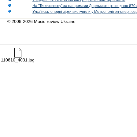
У Будапешті скасовано виступ російського музиканта
На "Тисячовесну" за напрямами Держмистецтв подано 870 за
Українські оперні зірки виступили у Метрополітен-опері: с
© 2008-2026 Music-review Ukraine
110816_4031.jpg