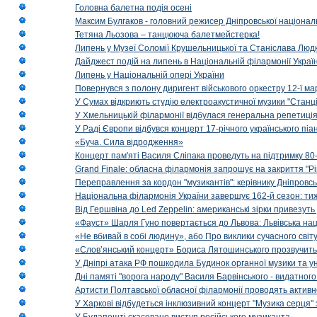
Головна балетна подія осені
Максим Булгаков - головний режисер Дніпровської націонал
Тетяна Льозова – танцююча балетмейстерка!
Липень у Музеї Соломії Крушельницької та Станіслава Людк
Дайджест подій на липень в Національній філармонії Украї
Липень у Національній опері України
Повернувся з полону диригент військового оркестру 12-ї ма
У Сумах відкриють студію електроакустичної музики "Станці
У Хмельницькій філармонії відбулася генеральна репетиці
У Раді Європи відбувся концерт 17-річного українського пі
«Буча. Сила відродження»
Концерт пам'яті Василя Сліпака проведуть на підтримку 80
Grand Finale: обласна філармонія запрошує на закриття "Р
Переправлення за кордон "музикантів": керівнику Дніпровсь
Національна філармонія України завершує 162-й сезон: ти
Від Гершвіна до Led Zeppelin: американські зірки привезуть
«Фауст» Шарля Гуно повертається до Львова: Львівська на
«Не вбивай в собі людину», або Про виклики сучасного світ
«Слов’янський концерт» Бориса Лятошинського прозвучить
У Дніпрі атака РФ пошкодила Будинок органної музики та у
Дні памяті "ворога народу" Василя Барвінського - видатного
Артисти Полтавської обласної філармонії проводять активно
У Харкові відбудеться інклюзивний концерт "Музика серця" 