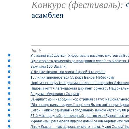
Конкурс (фестиваль):
асамблея
Інші:
У столиці відбудеться IX фестиваль високого мистецтва Bouq
Від акторів та режисерів до працівників музеїв та бібліоте
Закупили 100 Starlink
У Луцьку зіграють на золотій флейті та органі
15 липня виповнюється 55 років Іванові Небесному
Нові імена поруч із лідерами: оголошено шортліст 8 Фест
Пішов із життя легендарний диригент оркестру Національн
Згадуємо Мирослава Скорика
Закарпатський народний хор отримав статус національног
“Він нас ще сильно здивує”: керівник Львівської опери відр
Ентоні Гопкінс здивував несподіваною зміною кар'єри у 88 ро
37-й Міжнародний фольклорний фестиваль «Буковинські зус
Українська Opera Aperta відкриє новий сезон берлінської Ne
Літо у Львові — час відкривати місто пішки: Музеї Соломії