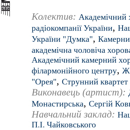
Колектив:
Академічний 
,
радіокомпанії України
Нац
,
України "Думка"
Камерни
академічна чоловіча хорова
Академічний камерний хор 
,
філармонійного центру
Ж
,
"Орея"
Струнний квартет 
Виконавець (артист):
,
Монастирська
Сергій Ков
Навчальний заклад:
Нац
П.І. Чайковського