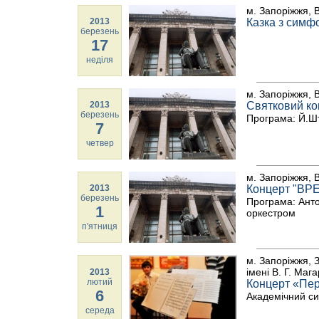
м. Запоріжжя, В
2013
Казка з симф
березень
17
неділя
м. Запоріжжя, В
2013
Святковий ко
березень
Програма: Й.Шт
7
четвер
м. Запоріжжя, В
2013
Концерт "ВР
березень
Програма: Анто
1
оркестром
п'ятниця
м. Запоріжжя, 
імені В. Г. Маг
2013
лютий
Концерт «Пер
6
Академічний си
середа