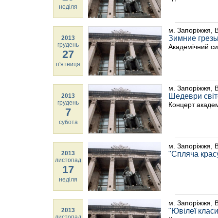
неділя
м. Запоріжжя, В
Зимние грез
2013
грудень
Академічний с
27
п'ятниця
м. Запоріжжя, В
Шедеври світ
2013
грудень
Концерт академ
7
субота
м. Запоріжжя, В
2013
"Спляча крас
листопад
17
неділя
м. Запоріжжя, В
2013
"Ювілеї класи
листопад