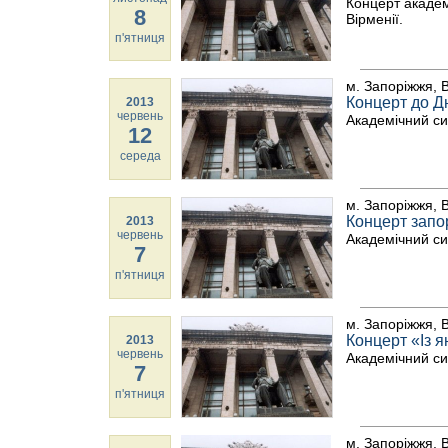
Концерт академі
8
Вірменії.
п'ятниця
м. Запоріжжя, В
Концерт до Д
2013
червень
Академічний с
12
середа
м. Запоріжжя, В
Концерт запо
2013
червень
Академічний с
7
п'ятниця
м. Запоріжжя, В
Концерт «Із я
2013
червень
Академічний с
7
п'ятниця
м. Запоріжжя, В