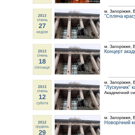
м. Запоріжжя, В
2013
"Спляча крас
січень
27
неділя
м. Запоріжжя, В
Концерт акад
2013
січень
18
п'ятниця
м. Запоріжжя, В
2013
"Лускунчик" 
січень
Академічний с
12
субота
м. Запоріжжя, В
Новорічний к
2012
грудень
29