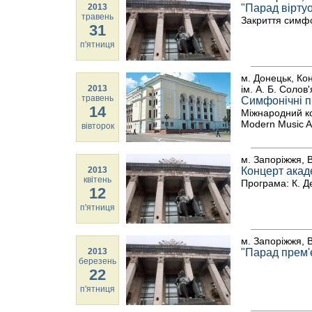
2013
"Парад віртуо
травень
Закриття симфо
31
п'ятниця
м. Донецьк, Ко
2013
ім. А. Б. Солов
травень
Симфонічні 
14
Міжнародний ко
Modern Music A
вівторок
м. Запоріжжя, В
2013
Концерт акад
квітень
Програма: К. 
12
п'ятниця
м. Запоріжжя, В
2013
"Парад прем'
березень
22
п'ятниця