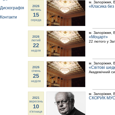
м. Запоріжжя, В
«Класика без
2026
Дискографія
квітень
15
Контакти
середа
м. Запоріжжя, В
«Моцарт»
2026
лютий
22 лютого у За
22
неділя
м. Запоріжжя, В
«Світові шед
2026
січень
Академічний си
25
неділя
м. Запоріжжя, В
СКОРИК МУ
2021
вересень
10
п'ятниця