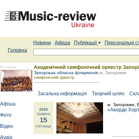
Новини
Афіша
Публікації
Персональні с
Головна
Колектив
Академічний симфонічний оркестр Запорі
Запорізька обласна філармонія
,м. Запоріжжя
симфонічний оркестр
Загальна інформація
Творчий шлях
Скл
Афіша
м. Запоріжжя, В
«Акорди Хорти
2026
травень
Фото
15
Відео
п'ятниця
Аудіо