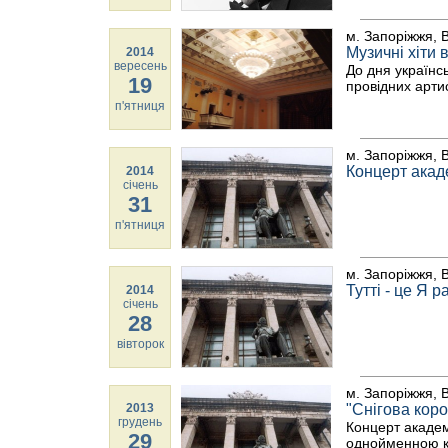
м. Запоріжжя, В
Музичні хіти 
2014
вересень
До дня українс
19
провідних арти
п'ятниця
м. Запоріжжя, В
Концерт акад
2014
січень
31
п'ятниця
м. Запоріжжя, В
Тутті - це Я 
2014
січень
28
вівторок
м. Запоріжжя, В
2013
"Снігова кор
грудень
Концерт академ
29
однойменною ка