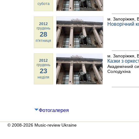
субота
м. Запоріжжя, В
Новорічний к
2012
грудень
28
п'ятниця
м. Запоріжжя, В
2012
Казки з оркес
грудень
Академічний си
23
Солодухіна
неділя
Фотогалерея
© 2008-2026 Music-review Ukraine