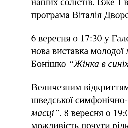
наших солістів. Вже 1 в
програма Віталія Двор
6 вересня о 17:30 у Гал
нова виставка молодої л
“Жінка в синіх
Бонішко
Величезним відкриттям 
шведської симфонічно
масці”.
8 вересня о 19:
можливість почути рідк