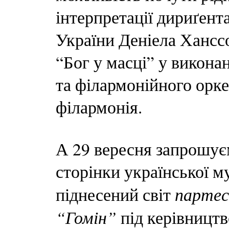
інтерпретації дириґента
України Деніела Ханссо
“Бог у масці” у виконан
та філармонійного орк
філармонія.
А 29 вересня запрошуєм
сторінки української м
партес
піднесений світ
“Гомін”
під керівницт