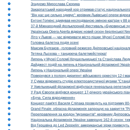
Згадуємо Мирослава Скорика
Закарпатський народний хор отримав статус національног
“Він нас ще сильно здивує”: керівник Львівської опери відр
Ентоні Гопкінс здивував несподіваною зміною кар'єри у 88 ро
37-й Міжнародний фольклорний фестиваль «Буковинські зус
Українська Opera Aperta відкриє новий сезон берлінської Ne
Літо у Львові — час відкривати місто пішки: Музеї Соломії
Головна балетна подія осені
Максим Булгаков - головний режисер Дніпровської націонал
Тетяна Льозова – танцююча балетмейстерка!
Липень у Музеї Соломії Крушельницької та Станіслава Людк
Дайджест подій на липень в Національній філармонії Украї
Липень у Національній опері України
Повернувся з полону диригент військового оркестру 12-ї ма
У Сумах відкриють студію електроакустичної музики "Станці
У Хмельницькій філармонії відбулася генеральна репетиці
У Раді Європи відбувся концерт 17-річного українського пі
«Буча. Сила відродження»
Концерт пам'яті Василя Сліпака проведуть на підтримку 80
Grand Finale: обласна філармонія запрошує на закриття "Р
Переправлення за кордон "музикантів": керівнику Дніпровсь
Національна філармонія України завершує 162-й сезон: ти
Від Гершвіна до Led Zeppelin: американські зірки привезуть