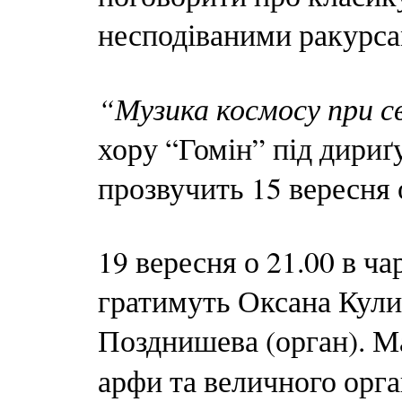
несподіваними ракурса
“Музика космосу при с
хору “Гомін” під дири
прозвучить 15 вересня 
19 вересня о 21.00 в ча
гратимуть Оксана Кули
Позднишева (орган). Ма
арфи та величного орг