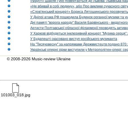
«Фауст» Шарля Гуно повертається до Львова: Львівська на
«Не вбивай в собі людину», або Про виклики сучасного світ
«Слов’янський концерт» Бориса Лятошинського прозвучить
У Дніпрі атака РФ пошкодила Будинок органної музики та у
Дні памяті "ворога народу" Василя Барвінського - видатного
Артисти Полтавської обласної філармонії проводять активно
У Харкові відбудеться інклюзивний концерт "Музика серця" 
У Будапешті скасовано виступ російського музиканта
На "Тисячовесну" за напрямами Держмистецтв подано 870 за
Українські оперні зірки виступили у Метрополітен-опері: с
© 2008-2026 Music-review Ukraine
101003_018.jpg