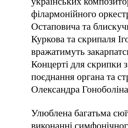
українських композито
філармонійного оркест
Остаповича та блискучи
Куркова та скрипаля Іг
вражатимуть закарпатс
Концерті для скрипки 
поєднання органа та с
Олександра Гоноболіна
Улюблена багатьма сю
виконанні симфонічног