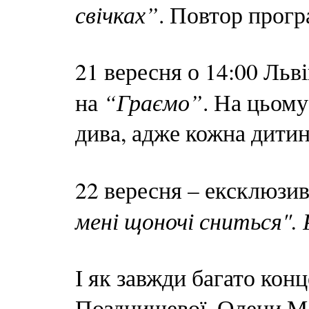
свічках”
. Повтор прогр
21 вересня о 14:00 Льв
“Граємо”
на
. На цьому
дива, адже кожна дитин
22 вересня – ексклюзи
мені щоночі сниться".
І як завжди багато конц
Позднишевої, Олени Ма