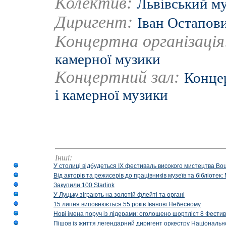
Колектив:
Львівський м
Диригент:
Іван Остапов
Концертна організаці
камерної музики
Концертний зал:
Концер
і камерної музики
Інші:
У столиці відбудеться IX фестиваль високого мистецтва Bouq
Від акторів та режисерів до працівників музеїв та бібліоте
Закупили 100 Starlink
У Луцьку зіграють на золотій флейті та органі
15 липня виповнюється 55 років Іванові Небесному
Нові імена поруч із лідерами: оголошено шортліст 8 Фест
Пішов із життя легендарний диригент оркестру Національн