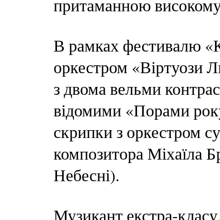
притаманною високом
В рамках фестивалю «К
оркестром «Віртуози Л
з двома вельми контра
відомими «Порами року
скрипки з оркестром с
композитора Міхаїла Бр
Небесні).
Музикант екстра-класу