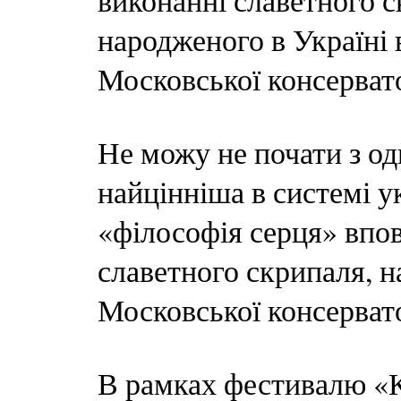
виконанні славетного с
народженого в Україні
Московської консервато
Не можу не почати з од
найцінніша в системі у
«філософія серця» впов
славетного скрипаля, н
Московської консервато
В рамках фестивалю «К