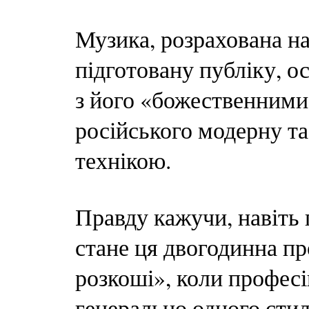
Музика, розрахована на
підготовану публіку, о
з його «божественними
російського модерну т
технікою.
Правду кажучи, навіть 
стане ця двогодинна п
розкоші», коли професі
генерально одного стил