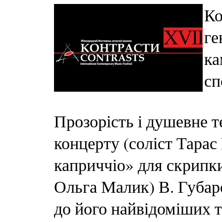
Ко
ге
ка
сп
Прозорість і душевне т
концерту (соліст Тарас
каприччіо» для скрипки
Ольга Малик) В. Губаре
до його найвідоміших т