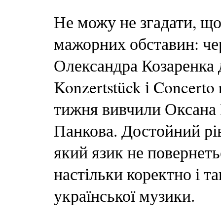
Не можу не згадати, що
мажорних обставин: чер
Олександра Козаренка д
Konzertstück і Concerto
тижня вивчили Оксана Р
Панкова. Достойний рів
який язик не повернеть
настільки коректно і т
української музики.