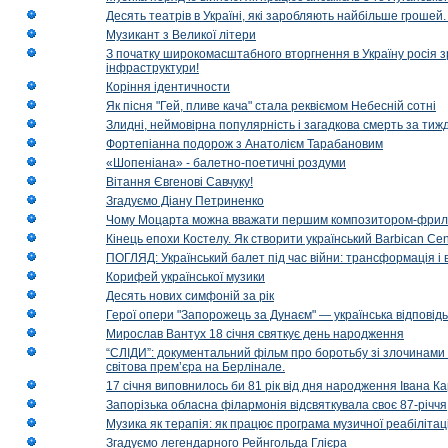
Десять театрів в Україні, які заробляють найбільше гроше
Музикант з Великої літери
З початку широкомасштабного вторгнення в Україну росія з
інфраструктури!
Коріння ідентичности
Як пісня "Гей, пливе кача" стала реквіємом Небесній сотні
Злидні, неймовірна популярність і загадкова смерть за тиж
Фортепіанна подорож з Анатолієм Тарабановим
«Шопеніана» - балетно-поетичні роздуми
Вітання Євгенові Савчуку!
Згадуємо Діану Петриненко
Чому Моцарта можна вважати першим композитором-фри
Кінець епохи Костелу. Як створити український Barbican Cen
ПОГЛЯД: Український балет під час війни: трансформація і 
Корифей української музики
Десять нових симфоній за рік
Герої опери "Запорожець за Дунаєм" — українська відповід
Мирослав Вантух 18 січня святкує день народження
“СЛІДИ”: документальний фільм про боротьбу зі злочинами 
світова прем’єра на Берлінале.
17 січня виповнилось би 81 рік від дня народження Івана К
Запорізька обласна філармонія відсвяткувала своє 87-річчя
Музика як терапія: як працює програма музичної реабілітаці
Згадуємо легендарного Рейнгольда Глієра