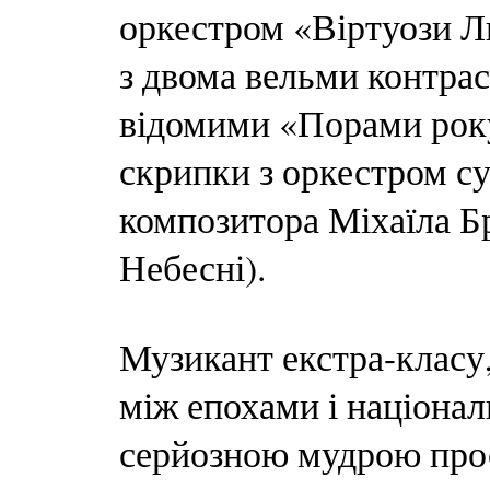
оркестром «Віртуози Л
з двома вельми контра
відомими «Порами року
скрипки з оркестром с
композитора Міхаїла Бр
Небесні).
Музикант екстра-класу
між епохами і націон
серйозною мудрою прос