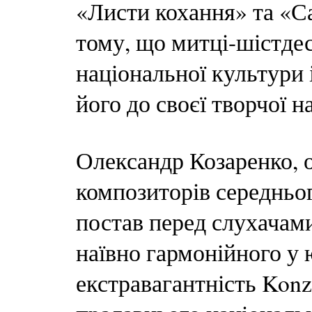
«Листи кохання» та «Са
тому, що митці-шістде
національної культури 
його до своєї творчої н
Олександр Козаренко, 
композиторів середньог
постав перед слухачами
наївно гармонійного у
екстравагантність Konze