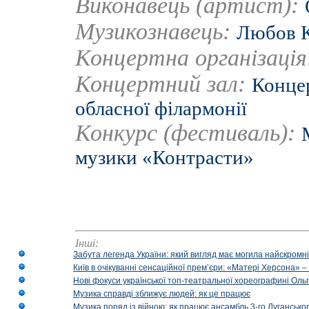
Виконавець (артист):
Музикознавець:
Любов К
Концертна організаці
Концертний зал:
Концер
обласної філармонії
Конкурс (фестиваль):
музики «Контрасти»
Інші:
Забута легенда України: який вигляд має могила найскромніш
Київ в очікуванні сенсаційної прем’єри: «Матері Херсона» 
Нові фокуси української топ-театральної хореографині Оль
Музика справді зближує людей: як це працює
Музика поряд із війною: як працює ансамбль 3-го Лугансько