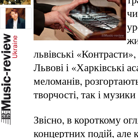
чи
ур
жи
львівські «Контрасти»,
Львові і «Харківські а
меломанів, розгортают
творчості, так і музики
Звісно, в короткому огл
концертних подій, але к