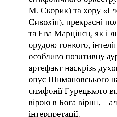
М. Скорик) та хору «Гл
Сивохіп), прекрасні по
та Ева Марцінєц, як і 
орудою тонкого, інтелі
особливо позитивну ау
артефакт наскрізь духов
опус Шимановського нал
симфонії Гурецького в
вірою в Бога вірші, – а
інтерпретації.