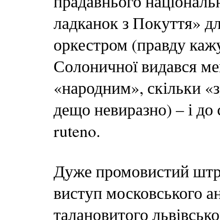
прадавнього національн
ладканок з Покуття» д
оркестром (правду каж
Солоничної видався ме
«народним», скільки «з
дещо невиразно) – і до
ruteno.
Дуже промовистий штри
виступ московського а
талановитого львівсько