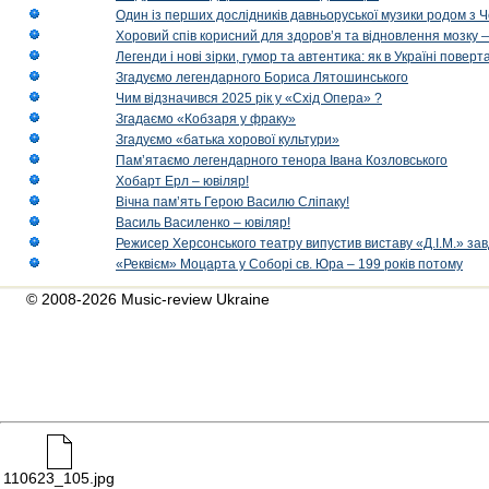
Один із перших дослідників давньоруської музики родом з 
Хоровий спів корисний для здоров’я та відновлення мозку
Легенди і нові зірки, гумор та автентика: як в Україні пове
Згадуємо легендарного Бориса Лятошинського
Чим відзначився 2025 рік у «Схід Опера» ?
Згадаємо «Кобзаря у фраку»
Згадуємо «батька хорової культури»
Пам’ятаємо легендарного тенора Івана Козловського
Хобарт Ерл – ювіляр!
Вічна пам’ять Герою Василю Сліпаку!
Василь Василенко – ювіляр!
Режисер Херсонського театру випустив виставу «Д.І.М.» за
«Реквієм» Моцарта у Соборі св. Юра – 199 років потому
© 2008-2026 Music-review Ukraine
110623_105.jpg