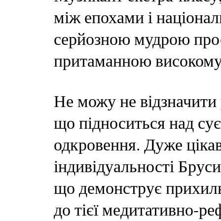
між епохами і націон
серйозною мудрою прос
притаманною високому
Не можу не відзначити 
що підноситься над су
одкровення. Дуже цікав
індивідуальності Бруси
що демонструє прихиль
до тієї медитативно-ре