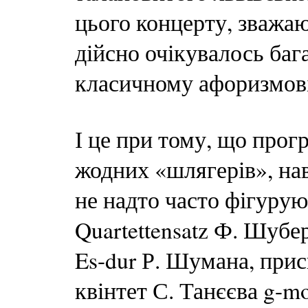
цього концерту, зважаю
дійсно очікувалось бага
класичному афоризмові
І це при тому, що прог
жодних «шлягерів», нав
не надто часто фігурую
Quartettensatz Ф. Шубе
Es-dur Р. Шумана, прис
квінтет С. Танєєва g-mo