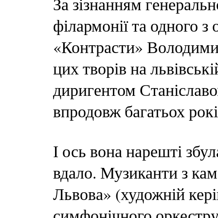
За зізнанням генеральн
філармонії та одного з
«Контрасти» Володимир
цих творів на львівськ
диригентом Станіслав
впродовж багатьох рокі
І ось вона нарешті збул
вдало. Музиканти з ка
Львова» (художній кері
симфонічного оркестру