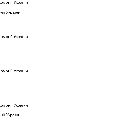
армонії України
ії України
армонії України
армонії України
армонії України
ії України