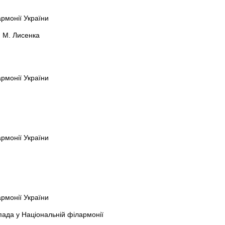
армонії України
. М. Лисенка
армонії України
армонії України
армонії України
пада у Національній філармонії