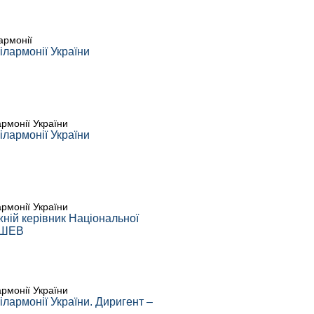
армонії
лармонії України
армонії України
лармонії України
армонії України
жній керівник Національної
АШЕВ
армонії України
лармонії України. Диригент –