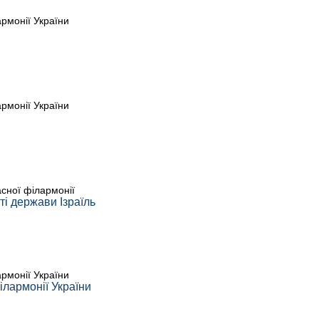
армонії України
армонії України
асної філармонії
ті держави Ізраїль
армонії України
лармонії України