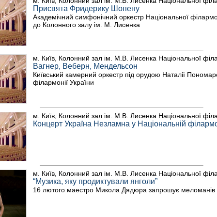
м. Київ, Колонний зал ім. М.В. Лисенка Національної філ
Присвята Фридерику Шопену
Академічний симфонічний оркестр Національної філармон
до Колонного залу ім. М. Лисенка
м. Київ, Колонний зал ім. М.В. Лисенка Національної філ
Вагнер, Веберн, Мендельсон
Київський камерний оркестр під орудою Наталії Пономар
філармонії України
м. Київ, Колонний зал ім. М.В. Лисенка Національної філ
Концерт Україна Незламна у Національній філармо
м. Київ, Колонний зал ім. М.В. Лисенка Національної філ
“Музика, яку продиктували янголи”
16 лютого маестро Микола Дядюра запрошує меломанів 