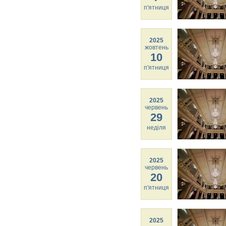
п'ятниця
2025
жовтень
10
п'ятниця
2025
червень
29
неділя
2025
червень
20
п'ятниця
2025