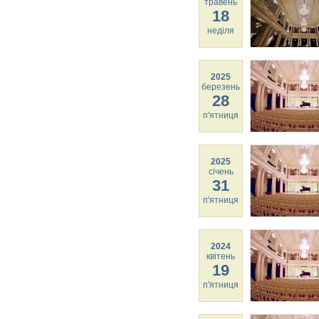
травень
18
неділя
2025
березень
28
п'ятниця
2025
січень
31
п'ятниця
2024
квітень
19
п'ятниця