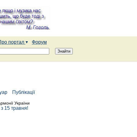
Про портал
Форум
туар
Публікації
армонії України
з 15 травня!