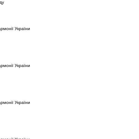
ду
армонії України
армонії України
армонії України