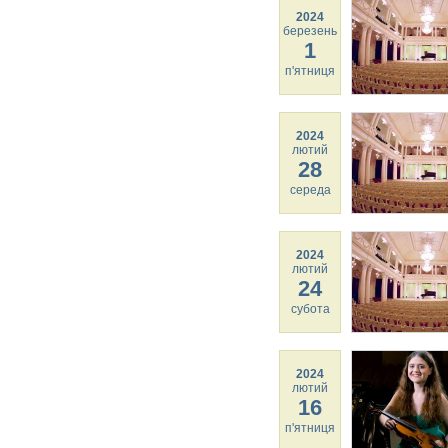
2024
березень
1
п'ятниця
2024
лютий
28
середа
2024
лютий
24
субота
2024
лютий
16
п'ятниця