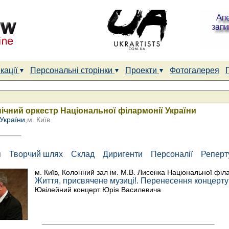
кації
Персональні сторінки
Проекти
Фотогалерея
чний оркестр Національної філармонії України
України
,м. Київ
я
Творчий шлях
Склад
Диригенти
Персоналії
Репер
м. Київ, Колонний зал ім. М.В. Лисенка Національної філ
Життя, присвячене музиці!. Перенесення концерту 
Ювілейний концерт Юрія Василевича