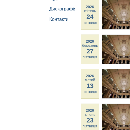
2026
Дискографія
квітень
24
Контакти
п'ятниця
2026
березень
27
п'ятниця
2026
лютий
13
п'ятниця
2026
січень
23
п'ятниця