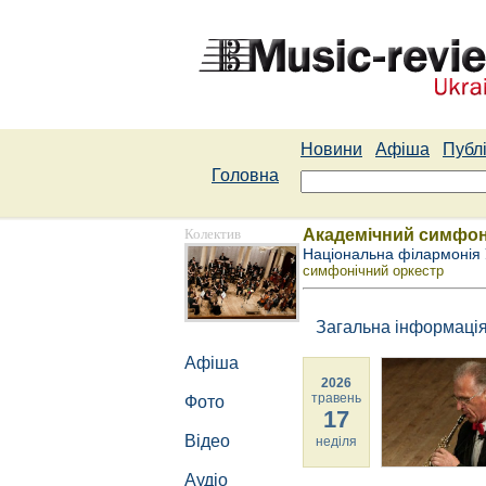
Новини
Афіша
Публі
Головна
Колектив
Академічний симфоні
Національна філармонія 
симфонічний оркестр
Загальна інформаці
Афіша
2026
травень
Фото
17
Відео
неділя
Аудіо