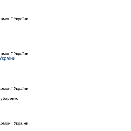
армонії України
армонії України
 України
армонії України
Губаренко
армонії України