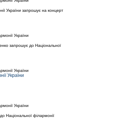
армонії України
ії України запрошує на концерт
армонії України
енко запрошує до Національної
армонії України
нії України
армонії України
до Національної філармонії