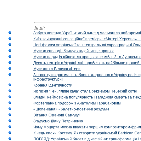
Інші:
Забута легенда України: який вигляд має могила найскромніш
Київ в очікуванні сенсаційної прем’єри: «Матері Херсона» 
Нові фокуси української топ-театральної хореографині Оль
Музика справді зближує людей: як це працює
Музика поряд із війною: як працює ансамбль 3-го Лугансько
Десять театрів в Україні, які заробляють найбільше гроше
Музикант з Великої літери
З початку широкомасштабного вторгнення в Україну росія з
інфраструктури!
Коріння ідентичности
Як пісня "Гей, пливе кача" стала реквіємом Небесній сотні
Злидні, неймовірна популярність і загадкова смерть за тиж
Фортепіанна подорож з Анатолієм Тарабановим
«Шопеніана» - балетно-поетичні роздуми
Вітання Євгенові Савчуку!
Згадуємо Діану Петриненко
Чому Моцарта можна вважати першим композитором-фри
Кінець епохи Костелу. Як створити український Barbican Cen
ПОГЛЯД: Український балет під час війни: трансформація і 