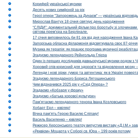
Корифей української музики
Десять нових симфоній за рік
Герої опери "Запорожець за Дунаєм" — українська відповід
Мирослав Вантух 18 січня святкує день народження
“СЛІДИ”: документальний фільм про боротьбу зі злочинами 
світова прем’єра на Берлінале.
17 січня виповнилось би 81 рік від дня народження Івана К
Запорізька обласна філармонія відсвяткувала своє 87-річчя
Музика як терапія: як працює програма музичної реабілітаці
Згадуємо легендарного Рейнгольда Глієра
Один із перших дослідників давньоруської музики родом з 
Хоровий спів корисний для здоров’я та відновлення мозку
Легенди і нові зірки, гумор та автентика: як в Україні пове
Згадуємо легендарного Бориса Лятошинського
Чим відзначився 2025 рік у «Схід Опера» ?
Згадаємо «Кобзаря у фраку»
Згадуємо «батька хорової культури»
Пам’ятаємо легендарного тенора Івана Козловського
Хобарт Ерл – ювіляр!
Вічна пам’ять Герою Василю Сліпаку!
Василь Василенко – ювіляр!
Режисер Херсонського театру випустив виставу «Д.І.М.» за
«Реквієм» Моцарта у Соборі св. Юра – 199 років потому