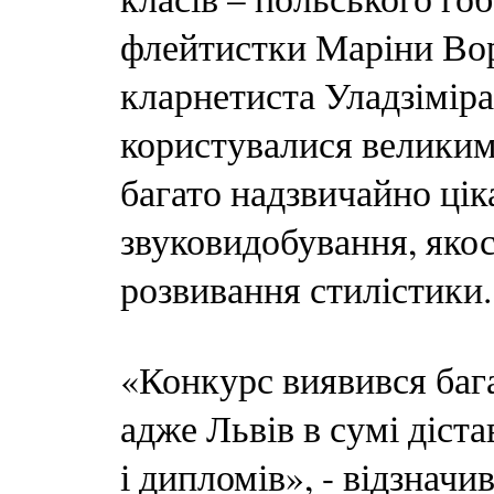
флейтистки Маріни Вор
кларнетиста Уладзіміра
користувалися великим 
багато надзвичайно цік
звуковидобування, якос
розвивання стилістики.
«Конкурс виявився бага
адже Львів в сумі діст
і дипломів», - відзнач