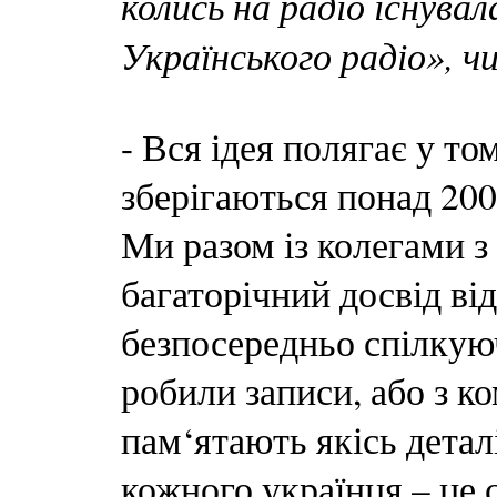
колись на радіо існува
Українського радіо», ч
- Вся ідея полягає у то
зберігаються понад 20
Ми разом із колегами з
багаторічний досвід ві
безпосередньо спілкуюч
робили записи, або з к
пам‘ятають якісь детал
кожного українця – це 