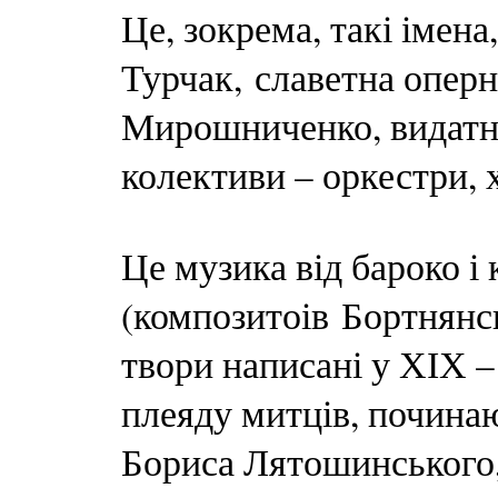
Це, зокрема, такі імен
Турчак, славетна оперн
Мирошниченко, видатні
колективи – оркестри, 
Це музика від бароко і
(композитоів Бортнянсь
твори написані у ХІХ –
плеяду митців, почина
Бориса Лятошинського,