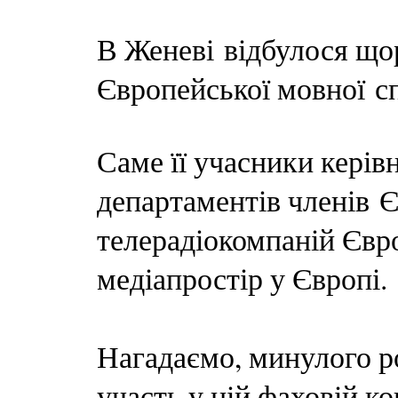
В Женеві відбулося що
Європейської мовної 
Саме її учасники керів
департаментів членів 
телерадіокомпаній Євр
медіапростір у Європі.
Нагадаємо, минулого р
участь у цій фаховій кон