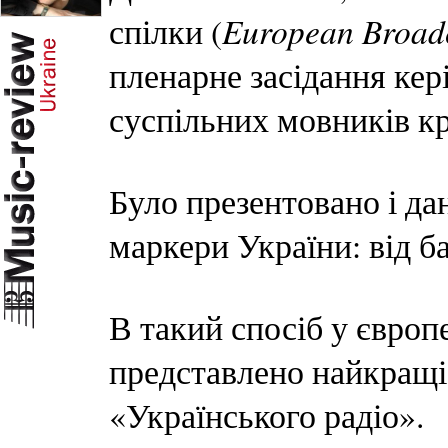
European Broad
спілки (
пленарне засідання ке
суспільних мовників к
Було презентовано і да
маркери України: від б
В такий спосіб у євро
представлено найкращі
«Українського радіо».