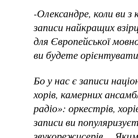
-Олександре, коли ви з
записи найкращих взірц
для Європейської мовно
ви будете орієнтуват
Бо у нас є записи націо
хорів, камерних ансамб
радіо»: оркестрів, хор
записи ви популяризуєт
звукорежисерів… Яким