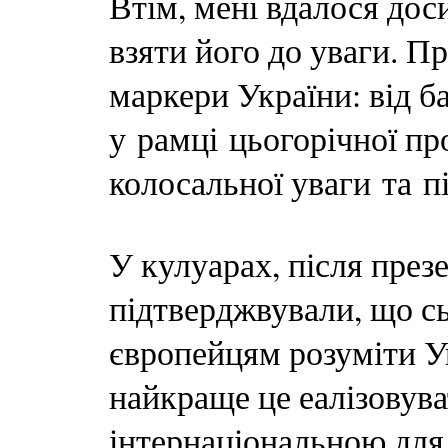
Втім, мені вдалося дос
взяти його до уваги. П
маркери України: від б
у рамці цьогорічної пр
колосальної уваги та п
У кулуарах, після през
підтверджвували, що с
європейцям розуміти Ук
найкраще це еалізовува
інтернаціональною для 