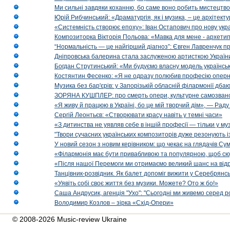
Ми сильні завдяки коханню, бо саме воно робить мистецтво
Юрій Рибчинський: «Драматургія, як і музика, – це архітект
«Системність створює епоху»: Іван Остапович про нову укра
Композиторка Вікторія Польова: «Мавка для мене - архетип м
“Нормальність — це найгірший діагноз”: Євген Лавренчук пр
Дніпровська балерина стала заслуженою артисткою Україн
Богдан Струтинський: «Ми будуємо власну модель українсь
Костянтин Фесенко: «Я не одразу полюбив професію опер
Музика без бар'єрів: у Запорізькій обласній філармонії дбаю
ЗОРЯНА КУШПЛЕР: про смерть опери, культурне самозванст
«Я живу й працюю в Україні, бо це мій творчий дім», — Раду
Сергій Леонтьєв: «Створювати красу навіть у темні часи»
«З дитинства не уявляв себе в іншій професії — тільки у му
"Твори сучасних українських композиторів дуже резонують і
У новий сезон з новим керівником: що чекає на глядачів Сум
«Філармонія має бути привабливою та популярною, щоб сю
«Після нашої Перемоги ми отримаємо великий шанс на від
Танцівник-розвідник. Як балет допоміг вижити у Серебрянсь
«Уявіть собі своє життя без музики. Можете? Ото ж бо!»
Саша Андрусик, агенція "Ухо": "Сьогодні ми живемо серед р
Володимир Козлов – зірка «Схід-Опери»
© 2008-2026 Music-review Ukraine