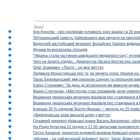
Інші:
Ігор Курилів – про проблеми головного хору країни та 20 ро
Лятошинський замість Чайковського має звучати на європейс
Видатний австрійський музикант Вольфганг Харрер відвідає
Музика як кінохроніка спогадів
"Україна стала частиною шведського медіапростору": інтерв
Чого не бачить глядач... Диригентка Оксана Кротик про зал
Олег Злакоман: «Театр – це моє життя»
Людмила Монастирська про те, як звучить голос України на 
Тарас Бережанський: між оперною сценою та обороною київ
Євген Станкович: “За день до вторгнення ми вивезли онуків
Марія Слєпченко: «Мистецтво стає справжнім, коли співпе
Враження українських музичних фахівців про стажування в 
Враження українських музичних фахівців про стажування в
Близько 30 % глядачів Театру Франка — молодь до 25 років
«Вифлеємська зірка вказала шлях у життя»
Головний диригент Київської опери Василь Василенко: «Муз
На Радіо Культура 31 грудня о 21:00 звучатиме радіоверсія 
Петро Качанов, директор-художній керівник Київської опери
«Музика – це найчесніший документ часу»: Тарас Демко про х