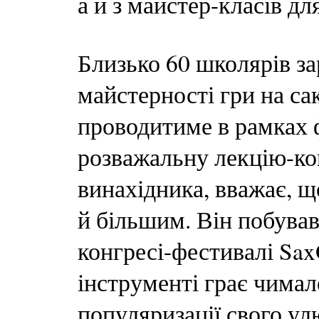
а й з майстер-класів д
Близько 60 школярів за
майстерності гри на са
проводитиме в рамках 
розважальну лекцію-ко
винахідника, вважає, щ
й більшим. Він побував
конгресі-фестивалі Sax
інструменті грає чима
популяризації свого ул