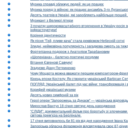
Музика справді зближує людей: як це працює
Музика поряд із війною: як працює ансамбль 3-го Лугансько
Десять театрів в Україні, які заробляють найбільше гроше
Музикант з Великої літери
З початку широкомасштабного вторгнення в Україну росія з
інфраструктури!
Коріння ідентичности
Як пісня "Гей, пливе кача" стала реквіємом Небесній сотні
Злидні, неймовірна популярність і загадкова смерть за тиж
Фортепіанна подорож з Анатолієм Тарабановим
«Шопеніана» - балетно-поетичні роздуми
Вітання Євгенові Савчуку!
Згадуємо Діану Петриненко
Чому Моцарта можна вважати першим композитором-фри
Кінець епохи Костелу. Як створити український Barbican Cen
ПОГЛЯД: Український балет під час війни: трансформація і 
Корифей української музики
Десять нових симфоній за рік
Герої опери "Запорожець за Дунаєм" — українська відповід
Мирослав Вантух 18 січня святкує день народження
“СЛІДИ”: документальний фільм про боротьбу зі злочинами 
світова прем’єра на Берлінале.
17 січня виповнилось би 81 рік від дня народження Івана К
Запорізька обласна філармонія відсвяткувала своє 87-річчя