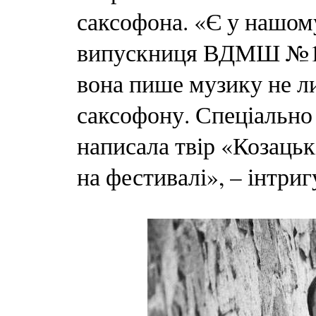
саксофона. «Є у нашом
випускниця ВДМШ №1 Я
вона пише музику не ли
саксофону. Спеціально
написала твір «Козацьк
на фестивалі», – інтри