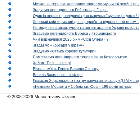
Музика як терапія: як працює програма музичної реабілітаці
Згадуємо легендарного Рейнгольда Глієра
Один із перших дослідників давньоруської музики родом з 
Хоровий спів корисний для здоров’я та відновлення мозку
Легенди і нові зірки, гумор та автентика: як в Україні пове
Згадуємо легендарного Бориса Лятошинського
Чим відзначився 2025 рік у «Схід Опера» ?
Згадаємо «Кобзаря у фраку»
Згадуємо «батька хорової культури»
Пам’ятаємо легендарного тенора Івана Козловського
Хобарт Ерл – ювіляр!
Вічна пам’ять Герою Василю Сліпаку!
Василь Василенко – ювіляр!
Режисер Херсонського театру випустив виставу «Д.І.М.» за
«Реквієм» Моцарта у Соборі св. Юра – 199 років потому
© 2008-2026 Music-review Ukraine